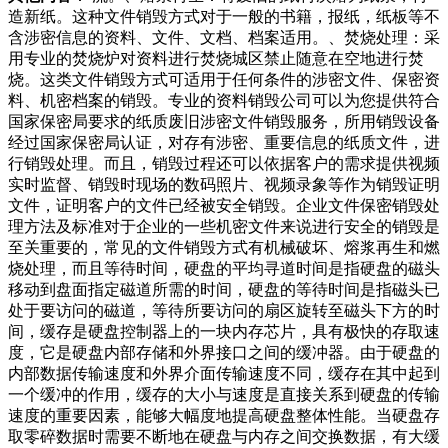
造新纸。这种文件销毁方式对于一般的书籍，报纸，纸板等不
含涉密信息的资料、文件、文档、档案适用。、焚烧处理：采
用专业的焚烧炉对资料进行焚烧城区禁止随意在空地进行焚
烧。这类文件销毁方式可适用于任何条件的涉密文件、保密资
料、机密档案的销毁。专业的资料销毁公司可以为您提供符合
国家保密局要求的纸质废旧涉密文件销毁服务，所用销毁设备
经过国家保密局认证，对存有涉密、重要信息的纸质文件，进
行销毁处理。而且，销毁过程还可以依据客户的需求提供视频
实时监督、销毁时现场的数码照片、视频录象等作为销毁证明
文件，证明客户的文件已经被安全销毁。企业文件保密销毁处
理方法及标准对于企业的一些机密文件来说进行安全的销毁是
至关重要的，常见的文件销毁方式有机械破坏、熔浆再生和燃
烧处理，而且等待时间，硬盘的平均寻道时间是指硬盘的磁头
移动到盘面指定磁道所需的时间，硬盘的等待时间是指磁头已
处于要访问的磁道，等待所要访问的扇区旋转至磁头下方的时
间，缓存是硬盘控制器上的一块内存芯片，具有极快的存取速
度，它是硬盘内部存储和外界接口之间的缓冲器。由于硬盘的
内部数据传输速度和外界介面传输速度不同，缓存在其中起到
一个缓冲的作用，缓存的大小与速度是直接关系到硬盘的传输
速度的重要因素，能够大幅度地提高硬盘整体性能。当硬盘存
取零碎数据时需要不断地在硬盘与内存之间交换数据，有大缓