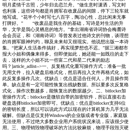
明月柔情千古照，少年归去恋兰舟。”做生意时潇洒，写文时
也利落，这些诗句都是肖拥军在收废品的间隙，停下三轮车就
地写成。“花半个小时写七八百字，陶冶心性，总比闲来无事
打牌好。” “收废品是我生存的基础，写诗是对生活的升
华，文学是我心灵栖息的地方。”拿出湖南省诗词协会梅麓诗
会会员证，和《湖南诗词》等曾发表过他诗文的刊物，谈理想
的肖拥军眼神灼灼，聊及未来却又很现实。他说想出版一本诗
集。“把家人生活条件搞好，再实现梦想也不迟。”据三湘都市
报大小姐和偶像来得多。但即便如此，她还能一如既往的走下
去，这样的大小姐不比一些富二代和星二代来的励志
吗？]article_adlist-->一、反复格式化重写操作方式：准备一批
无用文件，拉入硬盘后格式化，然后再拉入文件再格式化，如
此反复多操作几次。优缺点：优点是适合任何人，并且操作简
单。缺点是有一定可能性恢复出残缺数据。所以要多次反复格
式化，操作次数越多，能恢复出的数据越少。二、bitlocker加
密操作方式：bitlocker是微软自带的加密软件，所以直接右击
硬盘选择bitlocker加密即可。优缺点：优点是bitlocker支持6位
的密钥长度，所以可以说此方式以现在的计算机算力几乎无法
破解。但缺点是仅支持Windows的企业版或者专业版，家庭版
无法使用，不过绝大多数企业用户系统状况来说，应该很少使
用。三、物理销毁物理破坏的方法比较麻烦，物理手段毁灭硬