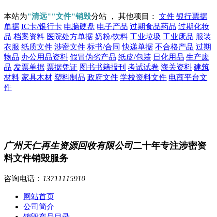
本站为
"清远""文件"销毁
分站 ， 其他项目：
文件
银行票据
单据
IC卡/银行卡
电脑硬盘
电子产品
过期食品药品
过期化妆
品
档案资料
医院处方单据
奶粉/饮料
工业垃圾
工业废品
服装
衣服
纸质文件
涉密文件
标书/合同
快递单据
不合格产品
过期
物品
办公用品资料
假冒伪劣产品
纸皮/包装
日化用品
生产废
品
发票单据
票据凭证
图书书籍报刊
考试试卷
海关资料
建筑
材料
家具木材
塑料制品
政府文件
学校资料文件
电商平台文
件
广州天仁再生资源回收有限公司
二十年专注涉密资
料文件销毁服务
咨询电话：
13711115910
网站首页
公司简介
销毁产品目录