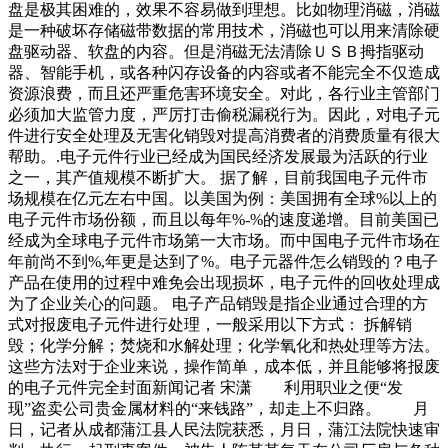
盘是极其困难的，效果不容易做到理想。比如物理消磁，消磁
是一种破坏存储磁带数据的常用技术，消磁也可以用来清除硬
盘驱动器、软盘的内容。但是消磁无法清除ＵＳＢ拇指驱动
器、智能手机，或各种闪存设备的内容或者不能完全不仅造成
资源浪费，而且还严重危害环境安全。对此，各行业主管部门
必须加大监管力度，严厉打击偷税漏税行为。因此，对电子元
件进行安全处理及无害化销毁对提高消费者的消费质量有很大
帮助。.电子元件行业已经成为国民经济发展最为活跃的行业
之一，其产值规模不断扩大。 据了解，目前我国电子元件市
场规模在亿元左右中国。以美国为例：美国拥有全球%以上的
电子元件市场份额，而且以每年%-%的速度递增。目前美国已
经成为全球电子元件市场第一大市场。而中国电子元件市场在
年前尚不到%,年更是达到了%。电子元器件怎么销毁的？电子
产品在使用的过程中难免会出现损坏，电子元件的回收处理成
为了企业关心的问题。 电子产品销毁是指企业通过合理的方
式对报废电子元件进行处理，一般采用以下方式： 拆解销
毁；化学分解；焚烧和水解处理；化学氧化和热处理等方法。
这些方法对于企业来说，操作简单，成本低，并且能够将报废
的电子元件完全封面新闻记者 宋潇 利用职业之便“发
现”盗卖公司贵金属材料的“来钱路”，却走上不归路。 月
日，记者从成都蒲江县人民法院获悉，月日，蒲江法院快速审