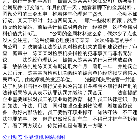
判、执行一起刑事案件，被告人陈某某每天在公司厂房与各种
金属配件“打交道”。年月的某一天，她看着脚下的金属材料，
罔顾公司的三令五申，抱着侥幸心理起了贪念。 心动不如
行动。某天下班时，她趁四周无人，“顺”一些材料回家，然后
贩卖给废品站。前后共计偷盗材料余斤，经鉴定，这些金属材
料价值共计6元。 “公司的金属材料这么多，偶尔少了点也
没人会注意。”这种侥幸心理使得陈某某一次次将罪恶的手伸
向公司，判决前蒲江法院认真对检察机关的量刑建议进行了审
查，庭审中，陈某某对检察机关指控的犯罪事实与罪名无异
议。 法院经审理认为，被告人陈某某的行为已构成盗窃
罪，故依法判处陈某某有期徒刑六个月，缓刑一年，并处罚金
人民币元。陈某某向检察机关缴纳的被害单位经济损失赔偿人
民币6元，由检察机关发还单位。 法院判决后法官一并送
达了判决书与拒不履行义务风险告知书并释明不履行财产刑的
法律后果陈某某表示认罪认罚并缴纳了罚金元。 法官提醒
企业需要加强对员工的职业道德教育，提升员工法律意识，做
到知法、守法、用法；同时加强企业财物管理，增加监控设
备，做好内部防控。员工要恪守职业操守，知法守法，不干违
法犯罪的事。次，但是仍然没见到车主，不得已才把车子拆解
了。看了两方观点，你觉得谁是有理的一方呢？
公司动态
业界资讯
网站地图