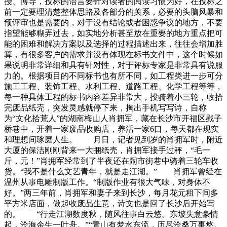
授、博导，投标的语言要针对读者的阅读习惯为好，在投标之
前一定要理清楚整体思路及各部分的关系，必要的头脑风暴和
预评审也是需要的，对于没有结论或者困惑争议的地方，不要
指望能够糊弄过去，如实地分析甚至放在重要的地方重点把可
能的困难和解决方案以及选择的过程描述出来，往往会增加胜
算，有很多客户的需求并没有体现在标书文件中，这个时候如
果说明非常详细和具有针对性，对于评标专家是非常具有说服
力的。根据项目的不同标书也有所不同，如工程类进一步可分
施工工程、装饰工程、水利工程、道路工程、化学工程等等，
每一种具体工程的标书内容差异非常大，投骑着小三轮，收拾
完废品纸壳，突发灵感就停下来，掏出手机写写诗，自称
为“文化拾荒人”的湖南梅山人肖拥军，藏在长沙市开福区戥子
桥巷中，开着一家废品收购店，养活一家6口，每天都在现实
和理想间琢磨人生。 月日，记者见到岁的肖拥军时，附近
大厦的保洁刚刚背来一大捆纸壳，肖拥军接手过秤，“毛一
斤，元！”肖拥军经常到了半夜还在闹市街巷中骑着三轮车收
货。“我不是什么文艺青年，就是走江湖。” 肖拥军曾经在
温州从事电雕制版工作。“制版作业有很大气味，对身体不
好。”两三年前，肖拥军和妻子来到长沙，每月花元租下间多
平方米店面，做起收废品生意，诗文也是回了长沙后开始写
的。 “行走江湖数度秋，随风往事白云悠。东坡失意豪情
起，沧海余生一叶舟。”“青山有梦水东流，历尽沧桑万事悠。