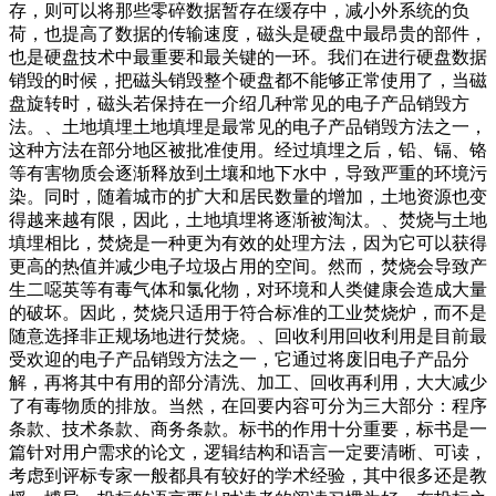
存，则可以将那些零碎数据暂存在缓存中，减小外系统的负
荷，也提高了数据的传输速度，磁头是硬盘中最昂贵的部件，
也是硬盘技术中最重要和最关键的一环。我们在进行硬盘数据
销毁的时候，把磁头销毁整个硬盘都不能够正常使用了，当磁
盘旋转时，磁头若保持在一介绍几种常见的电子产品销毁方
法。、土地填埋土地填埋是最常见的电子产品销毁方法之一，
这种方法在部分地区被批准使用。经过填埋之后，铅、镉、铬
等有害物质会逐渐释放到土壤和地下水中，导致严重的环境污
染。同时，随着城市的扩大和居民数量的增加，土地资源也变
得越来越有限，因此，土地填埋将逐渐被淘汰。、焚烧与土地
填埋相比，焚烧是一种更为有效的处理方法，因为它可以获得
更高的热值并减少电子垃圾占用的空间。然而，焚烧会导致产
生二噁英等有毒气体和氯化物，对环境和人类健康会造成大量
的破坏。因此，焚烧只适用于符合标准的工业焚烧炉，而不是
随意选择非正规场地进行焚烧。、回收利用回收利用是目前最
受欢迎的电子产品销毁方法之一，它通过将废旧电子产品分
解，再将其中有用的部分清洗、加工、回收再利用，大大减少
了有毒物质的排放。当然，在回要内容可分为三大部分：程序
条款、技术条款、商务条款。标书的作用十分重要，标书是一
篇针对用户需求的论文，逻辑结构和语言一定要清晰、可读，
考虑到评标专家一般都具有较好的学术经验，其中很多还是教