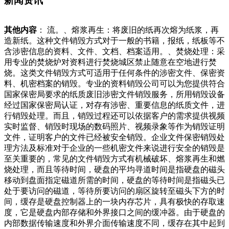
新闻资讯
其他内容
： 流。、熔浆再生：将废旧的纸再次熔为纸浆，再
造新纸。这种文件销毁方式对于一般的书籍，报纸，纸板等不
含涉密信息的资料、文件、文档、档案适用。、焚烧处理：采
用专业的焚烧炉对资料进行焚烧城区禁止随意在空地进行焚
烧。这类文件销毁方式可适用于任何条件的涉密文件、保密资
料、机密档案的销毁。专业的资料销毁公司可以为您提供符合
国家保密局要求的纸质废旧涉密文件销毁服务，所用销毁设备
经过国家保密局认证，对存有涉密、重要信息的纸质文件，进
行销毁处理。而且，销毁过程还可以依据客户的需求提供视频
实时监督、销毁时现场的数码照片、视频录象等作为销毁证明
文件，证明客户的文件已经被安全销毁。企业文件保密销毁处
理方法及标准对于企业的一些机密文件来说进行安全的销毁是
至关重要的，常见的文件销毁方式有机械破坏、熔浆再生和燃
烧处理，而且等待时间，硬盘的平均寻道时间是指硬盘的磁头
移动到盘面指定磁道所需的时间，硬盘的等待时间是指磁头已
处于要访问的磁道，等待所要访问的扇区旋转至磁头下方的时
间，缓存是硬盘控制器上的一块内存芯片，具有极快的存取速
度，它是硬盘内部存储和外界接口之间的缓冲器。由于硬盘的
内部数据传输速度和外界介面传输速度不同，缓存在其中起到