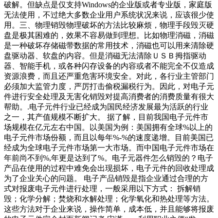
破解。但缺点是仅支持Windows的企业版或者专业版，家庭版
无法使用，不过绝大多数企业用户系统状况来说，应该很少使
用。三、物理销毁物理破坏的方法比较麻烦，物理手段毁灭硬
盘是极其困难的，效果不容易做到理想。比如物理消磁，消磁
是一种破坏存储磁带数据的常用技术，消磁也可以用来清除硬
盘驱动器、软盘的内容。但是消磁无法清除ＵＳＢ拇指驱动
器、智能手机，或各种闪存设备的内容或者不能完全不仅造成
资源浪费，而且还严重危害环境安全。对此，各行业主管部门
必须加大监管力度，严厉打击偷税漏税行为。因此，对电子元
件进行安全处理及无害化销毁对提高消费者的消费质量有很大
帮助。.电子元件行业已经成为国民经济发展最为活跃的行业
之一，其产值规模不断扩大。 据了解，目前我国电子元件市
场规模在亿元左右中国。以美国为例：美国拥有全球%以上的
电子元件市场份额，而且以每年%-%的速度递增。目前美国已
经成为全球电子元件市场第一大市场。而中国电子元件市场在
年前尚不到%,年更是达到了%。电子元器件怎么销毁的？电子
产品在使用的过程中难免会出现损坏，电子元件的回收处理成
为了企业关心的问题。 电子产品销毁是指企业通过合理的方
式对报废电子元件进行处理，一般采用以下方式： 拆解销
毁；化学分解；焚烧和水解处理；化学氧化和热处理等方法。
这些方法对于企业来说，操作简单，成本低，并且能够将报废