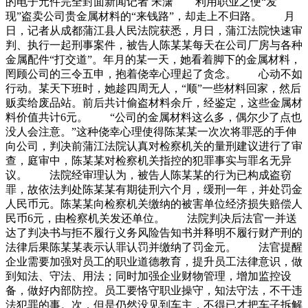
的电子元件完全封面新闻记者 宋潇 利用职业之便“发
现”盗卖公司贵金属材料的“来钱路”，却走上不归路。 月
日，记者从成都蒲江县人民法院获悉，月日，蒲江法院快速审
判、执行一起刑事案件，被告人陈某某每天在公司厂房与各种
金属配件“打交道”。年月的某一天，她看着脚下的金属材料，
罔顾公司的三令五申，抱着侥幸心理起了贪念。 心动不如
行动。某天下班时，她趁四周无人，“顺”一些材料回家，然后
贩卖给废品站。前后共计偷盗材料余斤，经鉴定，这些金属材
料价值共计6元。 “公司的金属材料这么多，偶尔少了点也
没人会注意。”这种侥幸心理使得陈某某一次次将罪恶的手伸
向公司，判决前蒲江法院认真对检察机关的量刑建议进行了审
查，庭审中，陈某某对检察机关指控的犯罪事实与罪名无异
议。 法院经审理认为，被告人陈某某的行为已构成盗窃
罪，故依法判处陈某某有期徒刑六个月，缓刑一年，并处罚金
人民币元。陈某某向检察机关缴纳的被害单位经济损失赔偿人
民币6元，由检察机关发还单位。 法院判决后法官一并送
达了判决书与拒不履行义务风险告知书并释明不履行财产刑的
法律后果陈某某表示认罪认罚并缴纳了罚金元。 法官提醒
企业需要加强对员工的职业道德教育，提升员工法律意识，做
到知法、守法、用法；同时加强企业财物管理，增加监控设
备，做好内部防控。员工要恪守职业操守，知法守法，不干违
法犯罪的事。次，但是仍然没见到车主，不得已才把车子拆解