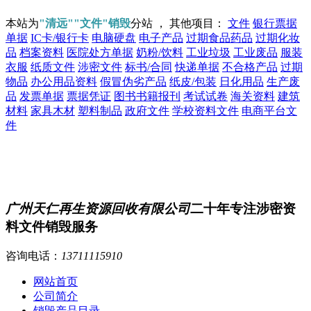
本站为
"清远""文件"销毁
分站 ， 其他项目：
文件
银行票据
单据
IC卡/银行卡
电脑硬盘
电子产品
过期食品药品
过期化妆
品
档案资料
医院处方单据
奶粉/饮料
工业垃圾
工业废品
服装
衣服
纸质文件
涉密文件
标书/合同
快递单据
不合格产品
过期
物品
办公用品资料
假冒伪劣产品
纸皮/包装
日化用品
生产废
品
发票单据
票据凭证
图书书籍报刊
考试试卷
海关资料
建筑
材料
家具木材
塑料制品
政府文件
学校资料文件
电商平台文
件
广州天仁再生资源回收有限公司
二十年专注涉密资
料文件销毁服务
咨询电话：
13711115910
网站首页
公司简介
销毁产品目录