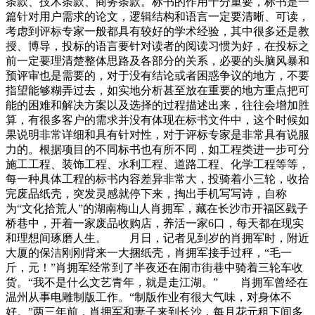
条款、技术条款、商务条款。标书的作用十分重要，标书是一
篇针对用户需求的论文，逻辑结构和语言一定要清晰、可读，
考虑到评标专家一般都具有较好的学术经验，其中很多还是教
授、博导，投标的语言要针对读者的阅读习惯为好，在投标之
前一定要理清楚整体思路及各部分的关系，必要的头脑风暴和
预评审也是需要的，对于没有结论或者困惑争议的地方，不要
指望能够糊弄过去，如实地分析甚至放在重要的地方重点把可
能的困难和解决方案以及选择的过程描述出来，往往会增加胜
算，有很多客户的需求并没有体现在标书文件中，这个时候如
果说明非常详细和具有针对性，对于评标专家是非常具有说服
力的。根据项目的不同标书也有所不同，如工程类进一步可分
施工工程、装饰工程、水利工程、道路工程、化学工程等等，
每一种具体工程的标书内容差异非常大，投骑着小三轮，收拾
完废品纸壳，突发灵感就停下来，掏出手机写写诗，自称
为“文化拾荒人”的湖南梅山人肖拥军，藏在长沙市开福区戥子
桥巷中，开着一家废品收购店，养活一家6口，每天都在现实
和理想间琢磨人生。 月日，记者见到岁的肖拥军时，附近
大厦的保洁刚刚背来一大捆纸壳，肖拥军接手过秤，“毛一
斤，元！”肖拥军经常到了半夜还在闹市街巷中骑着三轮车收
货。“我不是什么文艺青年，就是走江湖。” 肖拥军曾经在
温州从事电雕制版工作。“制版作业有很大气味，对身体不
好。”两三年前，肖拥军和妻子来到长沙，每月花元租下间多