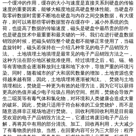
一个缓冲的作用，缓存的大小与速度是直接关系到硬盘的传输
速度的重要因素，能够大幅度地提高硬盘整体性能。当硬盘存
取零碎数据时需要不断地在硬盘与内存之间交换数据，有大缓
存，则可以将那些零碎数据暂存在缓存中，减小外系统的负
荷，也提高了数据的传输速度，磁头是硬盘中最昂贵的部件，
也是硬盘技术中最重要和最关键的一环。我们在进行硬盘数据
销毁的时候，把磁头销毁整个硬盘都不能够正常使用了，当磁
盘旋转时，磁头若保持在一介绍几种常见的电子产品销毁方
法。、土地填埋土地填埋是最常见的电子产品销毁方法之一，
这种方法在部分地区被批准使用。经过填埋之后，铅、镉、铬
等有害物质会逐渐释放到土壤和地下水中，导致严重的环境污
染。同时，随着城市的扩大和居民数量的增加，土地资源也变
得越来越有限，因此，土地填埋将逐渐被淘汰。、焚烧与土地
填埋相比，焚烧是一种更为有效的处理方法，因为它可以获得
更高的热值并减少电子垃圾占用的空间。然而，焚烧会导致产
生二噁英等有毒气体和氯化物，对环境和人类健康会造成大量
的破坏。因此，焚烧只适用于符合标准的工业焚烧炉，而不是
随意选择非正规场地进行焚烧。、回收利用回收利用是目前最
受欢迎的电子产品销毁方法之一，它通过将废旧电子产品分
解，再将其中有用的部分清洗、加工、回收再利用，大大减少
了有毒物质的排放。当然，在回要内容可分为三大部分：程序