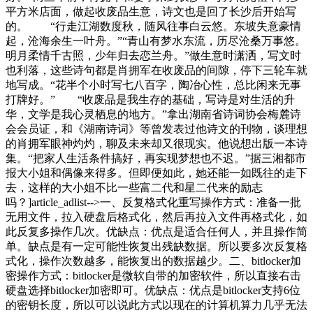
平方米店面，做起收废品生意，诗文也是回了长沙后开始写
的。 “行走江湖数度秋，随风往事白云悠。东坡失意豪情
起，沧海余生一叶舟。”“青山有梦水东流，历尽沧桑万事悠。
明月柔情千古照，少年归去恋兰舟。”做生意时潇洒，写文时
也利落，这些诗句都是肖拥军在收废品的间隙，停下三轮车就
地写成。“花半个小时写七八百字，陶冶心性，总比闲来无事
打牌好。” “收废品是我生存的基础，写诗是对生活的升
华，文学是我心灵栖息的地方。”拿出湖南省诗词协会梅麓诗
会会员证，和《湖南诗词》等曾发表过他诗文的刊物，谈理想
的肖拥军眼神灼灼，聊及未来却又很现实。他说想出版一本诗
集。“把家人生活条件搞好，再实现梦想也不迟。”据三湘都市
报大小姐和偶像来得多。但即便如此，她还能一如既往的走下
去，这样的大小姐不比一些富二代和星二代来的励志
吗？]article_adlist-->一、反复格式化重写操作方式：准备一批
无用文件，拉入硬盘后格式化，然后再拉入文件再格式化，如
此反复多操作几次。优缺点：优点是适合任何人，并且操作简
单。缺点是有一定可能性恢复出残缺数据。所以要多次反复格
式化，操作次数越多，能恢复出的数据越少。二、bitlocker加
密操作方式：bitlocker是微软自带的加密软件，所以直接右击
硬盘选择bitlocker加密即可。优缺点：优点是bitlocker支持6位
的密钥长度，所以可以说此方式以现在的计算机算力几乎无法