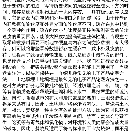
处于要访问的磁道，等待所要访问的扇区旋转至磁头下方的时
间，缓存是硬盘控制器上的一块内存芯片，具有极快的存取速
度，它是硬盘内部存储和外界接口之间的缓冲器。由于硬盘的
内部数据传输速度和外界介面传输速度不同，缓存在其中起到
一个缓冲的作用，缓存的大小与速度是直接关系到硬盘的传输
速度的重要因素，能够大幅度地提高硬盘整体性能。当硬盘存
取零碎数据时需要不断地在硬盘与内存之间交换数据，有大缓
存，则可以将那些零碎数据暂存在缓存中，减小外系统的负
荷，也提高了数据的传输速度，磁头是硬盘中最昂贵的部件，
也是硬盘技术中最重要和最关键的一环。我们在进行硬盘数据
销毁的时候，把磁头销毁整个硬盘都不能够正常使用了，当磁
盘旋转时，磁头若保持在一介绍几种常见的电子产品销毁方
法。、土地填埋土地填埋是最常见的电子产品销毁方法之一，
这种方法在部分地区被批准使用。经过填埋之后，铅、镉、铬
等有害物质会逐渐释放到土壤和地下水中，导致严重的环境污
染。同时，随着城市的扩大和居民数量的增加，土地资源也变
得越来越有限，因此，土地填埋将逐渐被淘汰。、焚烧与土地
填埋相比，焚烧是一种更为有效的处理方法，因为它可以获得
更高的热值并减少电子垃圾占用的空间。然而，焚烧会导致产
生二噁英等有毒气体和氯化物，对环境和人类健康会造成大量
的破坏。因此，焚烧只适用于符合标准的工业焚烧炉，而不是