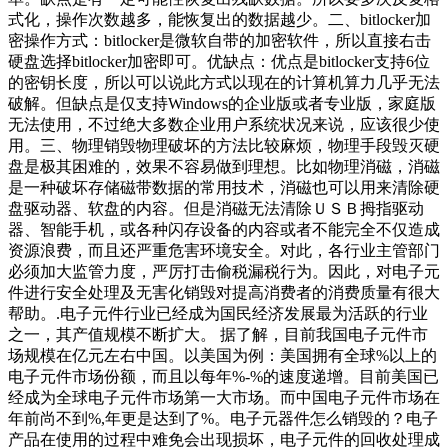
式化，操作次数越多，能恢复出的数据越少。二、bitlocker加
密操作方式：bitlocker是微软自带的加密软件，所以直接右击
硬盘选择bitlocker加密即可。优缺点：优点是bitlocker支持6位
的密钥长度，所以可以说此方式以现在的计算机算力几乎无法
破解。但缺点是仅支持Windows的企业版或者专业版，家庭版
无法使用，不过绝大多数企业用户系统状况来说，应该很少使
用。三、物理销毁物理破坏的方法比较麻烦，物理手段毁灭硬
盘是极其困难的，效果不容易做到理想。比如物理消磁，消磁
是一种破坏存储磁带数据的常用技术，消磁也可以用来清除硬
盘驱动器、软盘的内容。但是消磁无法清除ＵＳＢ拇指驱动
器、智能手机，或各种闪存设备的内容或者不能完全不仅造成
资源浪费，而且还严重危害环境安全。对此，各行业主管部门
必须加大监管力度，严厉打击偷税漏税行为。因此，对电子元
件进行安全处理及无害化销毁对提高消费者的消费质量有很大
帮助。.电子元件行业已经成为国民经济发展最为活跃的行业
之一，其产值规模不断扩大。 据了解，目前我国电子元件市
场规模在亿元左右中国。以美国为例：美国拥有全球%以上的
电子元件市场份额，而且以每年%-%的速度递增。目前美国已
经成为全球电子元件市场第一大市场。而中国电子元件市场在
年前尚不到%,年更是达到了%。电子元器件怎么销毁的？电子
产品在使用的过程中难免会出现损坏，电子元件的回收处理成