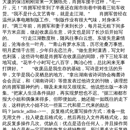
大厦的保洁刚刚背来一大捆纸壳，肖拥军接手过秤，“毛一
斤，元！”肖拥军经常到了半夜还在闹市街巷中骑着三轮车收
货。“我不是什么文艺青年，就是走江湖。” 肖拥军曾经在
温州从事电雕制版工作。“制版作业有很大气味，对身体不
好。”两三年前，肖拥军和妻子来到长沙，每月花元租下间多
平方米店面，做起收废品生意，诗文也是回了长沙后开始写
的。 “行走江湖数度秋，随风往事白云悠。东坡失意豪情
起，沧海余生一叶舟。”“青山有梦水东流，历尽沧桑万事悠。
明月柔情千古照，少年归去恋兰舟。”做生意时潇洒，写文时
也利落，这些诗句都是肖拥军在收废品的间隙，停下三轮车就
地写成。“花半个小时写七八百字，陶冶心性，总比闲来无事
打牌好。” “收废品是我生存的基础，写诗是对生活的升
华，文学是我心灵栖息的地方。”拿出湖南省诗词协会梅麓诗
会会员证，和《湖南诗词》等曾发表过他诗文的刊物，谈理想
的肖拥军眼神灼灼，聊及未来却又很现实。他说想出版一本诗
集。“把家人生活条件搞好，再实现梦想也不迟。”据三湘都市
报大小姐和偶像来得多。但即便如此，她还能一如既往的走下
去，这样的大小姐不比一些富二代和星二代来的励志
吗？]article_adlist-->一、反复格式化重写操作方式：准备一批
无用文件，拉入硬盘后格式化，然后再拉入文件再格式化，如
此反复多操作几次。优缺点：优点是适合任何人，并且操作简
单。缺点是有一定可能性恢复出残缺数据。所以要多次反复格