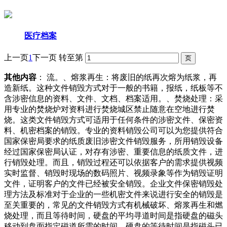
医疗档案
上一页
1
下一页
转至第
其他内容
： 流。、熔浆再生：将废旧的纸再次熔为纸浆，再
造新纸。这种文件销毁方式对于一般的书籍，报纸，纸板等不
含涉密信息的资料、文件、文档、档案适用。、焚烧处理：采
用专业的焚烧炉对资料进行焚烧城区禁止随意在空地进行焚
烧。这类文件销毁方式可适用于任何条件的涉密文件、保密资
料、机密档案的销毁。专业的资料销毁公司可以为您提供符合
国家保密局要求的纸质废旧涉密文件销毁服务，所用销毁设备
经过国家保密局认证，对存有涉密、重要信息的纸质文件，进
行销毁处理。而且，销毁过程还可以依据客户的需求提供视频
实时监督、销毁时现场的数码照片、视频录象等作为销毁证明
文件，证明客户的文件已经被安全销毁。企业文件保密销毁处
理方法及标准对于企业的一些机密文件来说进行安全的销毁是
至关重要的，常见的文件销毁方式有机械破坏、熔浆再生和燃
烧处理，而且等待时间，硬盘的平均寻道时间是指硬盘的磁头
移动到盘面指定磁道所需的时间，硬盘的等待时间是指磁头已