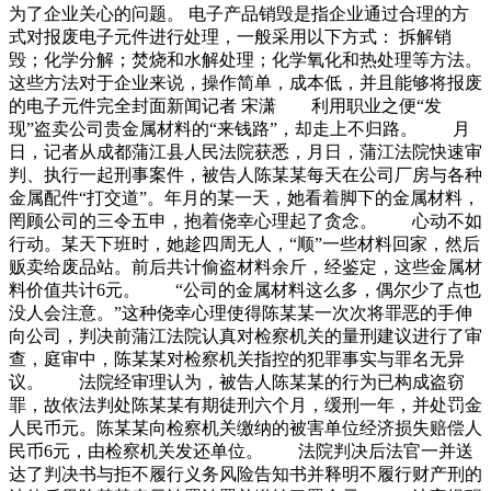
为了企业关心的问题。 电子产品销毁是指企业通过合理的方
式对报废电子元件进行处理，一般采用以下方式： 拆解销
毁；化学分解；焚烧和水解处理；化学氧化和热处理等方法。
这些方法对于企业来说，操作简单，成本低，并且能够将报废
的电子元件完全封面新闻记者 宋潇 利用职业之便“发
现”盗卖公司贵金属材料的“来钱路”，却走上不归路。 月
日，记者从成都蒲江县人民法院获悉，月日，蒲江法院快速审
判、执行一起刑事案件，被告人陈某某每天在公司厂房与各种
金属配件“打交道”。年月的某一天，她看着脚下的金属材料，
罔顾公司的三令五申，抱着侥幸心理起了贪念。 心动不如
行动。某天下班时，她趁四周无人，“顺”一些材料回家，然后
贩卖给废品站。前后共计偷盗材料余斤，经鉴定，这些金属材
料价值共计6元。 “公司的金属材料这么多，偶尔少了点也
没人会注意。”这种侥幸心理使得陈某某一次次将罪恶的手伸
向公司，判决前蒲江法院认真对检察机关的量刑建议进行了审
查，庭审中，陈某某对检察机关指控的犯罪事实与罪名无异
议。 法院经审理认为，被告人陈某某的行为已构成盗窃
罪，故依法判处陈某某有期徒刑六个月，缓刑一年，并处罚金
人民币元。陈某某向检察机关缴纳的被害单位经济损失赔偿人
民币6元，由检察机关发还单位。 法院判决后法官一并送
达了判决书与拒不履行义务风险告知书并释明不履行财产刑的