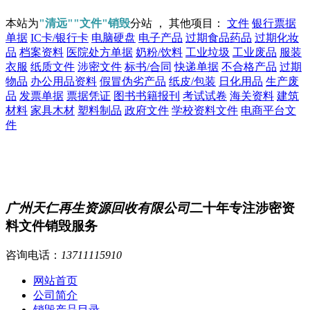
本站为
"清远""文件"销毁
分站 ， 其他项目：
文件
银行票据
单据
IC卡/银行卡
电脑硬盘
电子产品
过期食品药品
过期化妆
品
档案资料
医院处方单据
奶粉/饮料
工业垃圾
工业废品
服装
衣服
纸质文件
涉密文件
标书/合同
快递单据
不合格产品
过期
物品
办公用品资料
假冒伪劣产品
纸皮/包装
日化用品
生产废
品
发票单据
票据凭证
图书书籍报刊
考试试卷
海关资料
建筑
材料
家具木材
塑料制品
政府文件
学校资料文件
电商平台文
件
广州天仁再生资源回收有限公司
二十年专注涉密资
料文件销毁服务
咨询电话：
13711115910
网站首页
公司简介
销毁产品目录