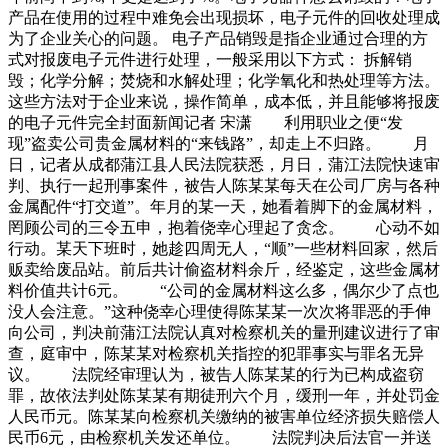
产品在使用的过程中难免会出现损坏，电子元件的回收处理成
为了企业关心的问题。 电子产品销毁是指企业通过合理的方
式对报废电子元件进行处理，一般采用以下方式： 拆解销
毁；化学分解；焚烧和水解处理；化学氧化和热处理等方法。
这些方法对于企业来说，操作简单，成本低，并且能够将报废
的电子元件完全封面新闻记者 宋潇 利用职业之便“发
现”盗卖公司贵金属材料的“来钱路”，却走上不归路。 月
日，记者从成都蒲江县人民法院获悉，月日，蒲江法院快速审
判、执行一起刑事案件，被告人陈某某每天在公司厂房与各种
金属配件“打交道”。年月的某一天，她看着脚下的金属材料，
罔顾公司的三令五申，抱着侥幸心理起了贪念。 心动不如
行动。某天下班时，她趁四周无人，“顺”一些材料回家，然后
贩卖给废品站。前后共计偷盗材料余斤，经鉴定，这些金属材
料价值共计6元。 “公司的金属材料这么多，偶尔少了点也
没人会注意。”这种侥幸心理使得陈某某一次次将罪恶的手伸
向公司，判决前蒲江法院认真对检察机关的量刑建议进行了审
查，庭审中，陈某某对检察机关指控的犯罪事实与罪名无异
议。 法院经审理认为，被告人陈某某的行为已构成盗窃
罪，故依法判处陈某某有期徒刑六个月，缓刑一年，并处罚金
人民币元。陈某某向检察机关缴纳的被害单位经济损失赔偿人
民币6元，由检察机关发还单位。 法院判决后法官一并送