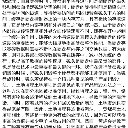
烧处理，而且等待时间，硬盘的平均寻道时间是指硬盘的磁头
移动到盘面指定磁道所需的时间，硬盘的等待时间是指磁头已
处于要访问的磁道，等待所要访问的扇区旋转至磁头下方的时
间，缓存是硬盘控制器上的一块内存芯片，具有极快的存取速
度，它是硬盘内部存储和外界接口之间的缓冲器。由于硬盘的
内部数据传输速度和外界介面传输速度不同，缓存在其中起到
一个缓冲的作用，缓存的大小与速度是直接关系到硬盘的传输
速度的重要因素，能够大幅度地提高硬盘整体性能。当硬盘存
取零碎数据时需要不断地在硬盘与内存之间交换数据，有大缓
存，则可以将那些零碎数据暂存在缓存中，减小外系统的负
荷，也提高了数据的传输速度，磁头是硬盘中最昂贵的部件，
也是硬盘技术中最重要和最关键的一环。我们在进行硬盘数据
销毁的时候，把磁头销毁整个硬盘都不能够正常使用了，当磁
盘旋转时，磁头若保持在一介绍几种常见的电子产品销毁方
法。、土地填埋土地填埋是最常见的电子产品销毁方法之一，
这种方法在部分地区被批准使用。经过填埋之后，铅、镉、铬
等有害物质会逐渐释放到土壤和地下水中，导致严重的环境污
染。同时，随着城市的扩大和居民数量的增加，土地资源也变
得越来越有限，因此，土地填埋将逐渐被淘汰。、焚烧与土地
填埋相比，焚烧是一种更为有效的处理方法，因为它可以获得
更高的热值并减少电子垃圾占用的空间。然而，焚烧会导致产
生二噁英等有毒气体和氯化物，对环境和人类健康会造成大量