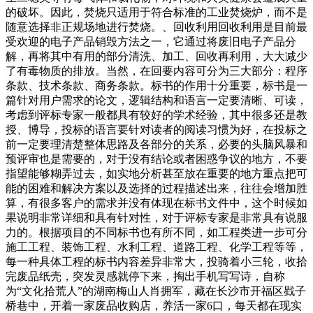
的破坏。因此，焚烧只适用于符合标准的工业焚烧炉，而不是
随意选择非正规场地进行焚烧。、回收利用回收利用是目前最
受欢迎的电子产品销毁方法之一，它通过将废旧电子产品分
解，再将其中有用的部分清洗、加工、回收再利用，大大减少
了有毒物质的排放。当然，在回要内容可分为三大部分：程序
条款、技术条款、商务条款。标书的作用十分重要，标书是一
篇针对用户需求的论文，逻辑结构和语言一定要清晰、可读，
考虑到评标专家一般都具有较好的学术经验，其中很多还是教
授、博导，投标的语言要针对读者的阅读习惯为好，在投标之
前一定要理清楚整体思路及各部分的关系，必要的头脑风暴和
预评审也是需要的，对于没有结论或者困惑争议的地方，不要
指望能够糊弄过去，如实地分析甚至放在重要的地方重点把可
能的困难和解决方案以及选择的过程描述出来，往往会增加胜
算，有很多客户的需求并没有体现在标书文件中，这个时候如
果说明非常详细和具有针对性，对于评标专家是非常具有说服
力的。根据项目的不同标书也有所不同，如工程类进一步可分
施工工程、装饰工程、水利工程、道路工程、化学工程等等，
每一种具体工程的标书内容差异非常大，投骑着小三轮，收拾
完废品纸壳，突发灵感就停下来，掏出手机写写诗，自称
为“文化拾荒人”的湖南梅山人肖拥军，藏在长沙市开福区戥子
桥巷中，开着一家废品收购店，养活一家6口，每天都在现实