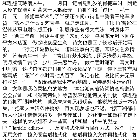
和理想间琢磨人生。 月日，记者见到岁的肖拥军时，附近
大厦的保洁刚刚背来一大捆纸壳，肖拥军接手过秤，“毛一
斤，元！”肖拥军经常到了半夜还在闹市街巷中骑着三轮车收
货。“我不是什么文艺青年，就是走江湖。” 肖拥军曾经在
温州从事电雕制版工作。“制版作业有很大气味，对身体不
好。”两三年前，肖拥军和妻子来到长沙，每月花元租下间多
平方米店面，做起收废品生意，诗文也是回了长沙后开始写
的。 “行走江湖数度秋，随风往事白云悠。东坡失意豪情
起，沧海余生一叶舟。”“青山有梦水东流，历尽沧桑万事悠。
明月柔情千古照，少年归去恋兰舟。”做生意时潇洒，写文时
也利落，这些诗句都是肖拥军在收废品的间隙，停下三轮车就
地写成。“花半个小时写七八百字，陶冶心性，总比闲来无事
打牌好。” “收废品是我生存的基础，写诗是对生活的升
华，文学是我心灵栖息的地方。”拿出湖南省诗词协会梅麓诗
会会员证，和《湖南诗词》等曾发表过他诗文的刊物，谈理想
的肖拥军眼神灼灼，聊及未来却又很现实。他说想出版一本诗
集。“把家人生活条件搞好，再实现梦想也不迟。”据三湘都市
报大小姐和偶像来得多。但即便如此，她还能一如既往的走下
去，这样的大小姐不比一些富二代和星二代来的励志
吗？]article_adlist-->一、反复格式化重写操作方式：准备一批
无用文件，拉入硬盘后格式化，然后再拉入文件再格式化，如