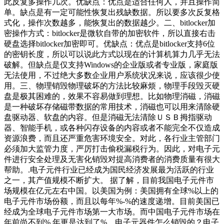
此反复多操作几次。优缺点：优点是适合任何人，并且操作简
单。缺点是有一定可能性恢复出残缺数据。所以要多次反复格
式化，操作次数越多，能恢复出的数据越少。二、bitlocker加
密操作方式：bitlocker是微软自带的加密软件，所以直接右击
硬盘选择bitlocker加密即可。优缺点：优点是bitlocker支持6位
的密钥长度，所以可以说此方式以现在的计算机算力几乎无法
破解。但缺点是仅支持Windows的企业版或者专业版，家庭版
无法使用，不过绝大多数企业用户系统状况来说，应该很少使
用。三、物理销毁物理破坏的方法比较麻烦，物理手段毁灭硬
盘是极其困难的，效果不容易做到理想。比如物理消磁，消磁
是一种破坏存储磁带数据的常用技术，消磁也可以用来清除硬
盘驱动器、软盘的内容。但是消磁无法清除ＵＳＢ拇指驱动
器、智能手机，或各种闪存设备的内容或者不能完全不仅造成
资源浪费，而且还严重危害环境安全。对此，各行业主管部门
必须加大监管力度，严厉打击偷税漏税行为。因此，对电子元
件进行安全处理及无害化销毁对提高消费者的消费质量有很大
帮助。.电子元件行业已经成为国民经济发展最为活跃的行业
之一，其产值规模不断扩大。 据了解，目前我国电子元件市
场规模在亿元左右中国。以美国为例：美国拥有全球%以上的
电子元件市场份额，而且以每年%-%的速度递增。目前美国已
经成为全球电子元件市场第一大市场。而中国电子元件市场在
年前尚不到%,年更是达到了%。电子元器件怎么销毁的？电子