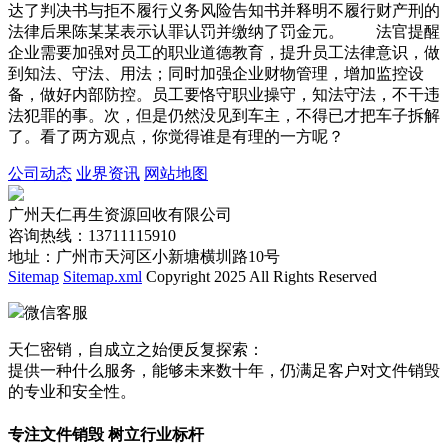
达了判决书与拒不履行义务风险告知书并释明不履行财产刑的
法律后果陈某某表示认罪认罚并缴纳了罚金元。 法官提醒
企业需要加强对员工的职业道德教育，提升员工法律意识，做
到知法、守法、用法；同时加强企业财物管理，增加监控设
备，做好内部防控。员工要恪守职业操守，知法守法，不干违
法犯罪的事。次，但是仍然没见到车主，不得已才把车子拆解
了。看了两方观点，你觉得谁是有理的一方呢？
公司动态
业界资讯
网站地图
广州天仁再生资源回收有限公司
咨询热线：13711115910
地址：广州市天河区小新塘横圳路10号
Sitemap
Sitemap.xml
Copyright 2025 All Rights Reserved
微信客服
天仁密销，自成立之始便反复探索：
提供一种什么服务，能够未来数十年，仍满足客户对文件销毁
的专业和安全性。
专注文件销毁 树立行业标杆