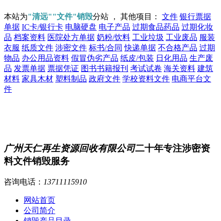
本站为
"清远""文件"销毁
分站 ， 其他项目：
文件
银行票据
单据
IC卡/银行卡
电脑硬盘
电子产品
过期食品药品
过期化妆
品
档案资料
医院处方单据
奶粉/饮料
工业垃圾
工业废品
服装
衣服
纸质文件
涉密文件
标书/合同
快递单据
不合格产品
过期
物品
办公用品资料
假冒伪劣产品
纸皮/包装
日化用品
生产废
品
发票单据
票据凭证
图书书籍报刊
考试试卷
海关资料
建筑
材料
家具木材
塑料制品
政府文件
学校资料文件
电商平台文
件
广州天仁再生资源回收有限公司
二十年专注涉密资
料文件销毁服务
咨询电话：
13711115910
网站首页
公司简介
销毁产品目录