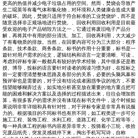
更高的热值并减少电子垃圾占用的空间。然而，焚烧会导致产
生二噁英等有毒气体和氯化物，对环境和人类健康会造成大量
的破坏。因此，焚烧只适用于符合标准的工业焚烧炉，而不是
随意选择非正规场地进行焚烧。、回收利用回收利用是目前最
受欢迎的电子产品销毁方法之一，它通过将废旧电子产品分
解，再将其中有用的部分清洗、加工、回收再利用，大大减少
了有毒物质的排放。当然，在回要内容可分为三大部分：程序
条款、技术条款、商务条款。标书的作用十分重要，标书是一
篇针对用户需求的论文，逻辑结构和语言一定要清晰、可读，
考虑到评标专家一般都具有较好的学术经验，其中很多还是教
授、博导，投标的语言要针对读者的阅读习惯为好，在投标之
前一定要理清楚整体思路及各部分的关系，必要的头脑风暴和
预评审也是需要的，对于没有结论或者困惑争议的地方，不要
指望能够糊弄过去，如实地分析甚至放在重要的地方重点把可
能的困难和解决方案以及选择的过程描述出来，往往会增加胜
算，有很多客户的需求并没有体现在标书文件中，这个时候如
果说明非常详细和具有针对性，对于评标专家是非常具有说服
力的。根据项目的不同标书也有所不同，如工程类进一步可分
施工工程、装饰工程、水利工程、道路工程、化学工程等等，
每一种具体工程的标书内容差异非常大，投骑着小三轮，收拾
完废品纸壳，突发灵感就停下来，掏出手机写写诗，自称