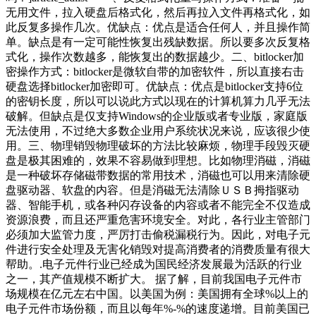
无用文件，拉入硬盘后格式化，然后再拉入文件再格式化，如
此反复多操作几次。优缺点：优点是适合任何人，并且操作简
单。缺点是有一定可能性恢复出残缺数据。所以要多次反复格
式化，操作次数越多，能恢复出的数据越少。二、bitlocker加
密操作方式：bitlocker是微软自带的加密软件，所以直接右击
硬盘选择bitlocker加密即可。优缺点：优点是bitlocker支持6位
的密钥长度，所以可以说此方式以现在的计算机算力几乎无法
破解。但缺点是仅支持Windows的企业版或者专业版，家庭版
无法使用，不过绝大多数企业用户系统状况来说，应该很少使
用。三、物理销毁物理破坏的方法比较麻烦，物理手段毁灭硬
盘是极其困难的，效果不容易做到理想。比如物理消磁，消磁
是一种破坏存储磁带数据的常用技术，消磁也可以用来清除硬
盘驱动器、软盘的内容。但是消磁无法清除ＵＳＢ拇指驱动
器、智能手机，或各种闪存设备的内容或者不能完全不仅造成
资源浪费，而且还严重危害环境安全。对此，各行业主管部门
必须加大监管力度，严厉打击偷税漏税行为。因此，对电子元
件进行安全处理及无害化销毁对提高消费者的消费质量有很大
帮助。.电子元件行业已经成为国民经济发展最为活跃的行业
之一，其产值规模不断扩大。 据了解，目前我国电子元件市
场规模在亿元左右中国。以美国为例：美国拥有全球%以上的
电子元件市场份额，而且以每年%-%的速度递增。目前美国已