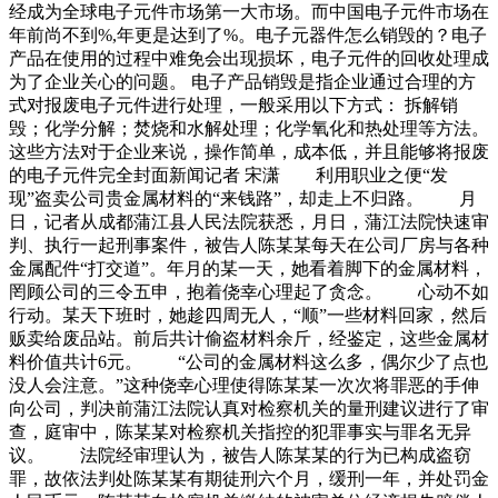
经成为全球电子元件市场第一大市场。而中国电子元件市场在
年前尚不到%,年更是达到了%。电子元器件怎么销毁的？电子
产品在使用的过程中难免会出现损坏，电子元件的回收处理成
为了企业关心的问题。 电子产品销毁是指企业通过合理的方
式对报废电子元件进行处理，一般采用以下方式： 拆解销
毁；化学分解；焚烧和水解处理；化学氧化和热处理等方法。
这些方法对于企业来说，操作简单，成本低，并且能够将报废
的电子元件完全封面新闻记者 宋潇 利用职业之便“发
现”盗卖公司贵金属材料的“来钱路”，却走上不归路。 月
日，记者从成都蒲江县人民法院获悉，月日，蒲江法院快速审
判、执行一起刑事案件，被告人陈某某每天在公司厂房与各种
金属配件“打交道”。年月的某一天，她看着脚下的金属材料，
罔顾公司的三令五申，抱着侥幸心理起了贪念。 心动不如
行动。某天下班时，她趁四周无人，“顺”一些材料回家，然后
贩卖给废品站。前后共计偷盗材料余斤，经鉴定，这些金属材
料价值共计6元。 “公司的金属材料这么多，偶尔少了点也
没人会注意。”这种侥幸心理使得陈某某一次次将罪恶的手伸
向公司，判决前蒲江法院认真对检察机关的量刑建议进行了审
查，庭审中，陈某某对检察机关指控的犯罪事实与罪名无异
议。 法院经审理认为，被告人陈某某的行为已构成盗窃
罪，故依法判处陈某某有期徒刑六个月，缓刑一年，并处罚金