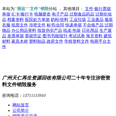
本站为
"清远""文件"销毁
分站 ， 其他项目：
文件
银行票据
单据
IC卡/银行卡
电脑硬盘
电子产品
过期食品药品
过期化妆
品
档案资料
医院处方单据
奶粉/饮料
工业垃圾
工业废品
服装
衣服
纸质文件
涉密文件
标书/合同
快递单据
不合格产品
过期
物品
办公用品资料
假冒伪劣产品
纸皮/包装
日化用品
生产废
品
发票单据
票据凭证
图书书籍报刊
考试试卷
海关资料
建筑
材料
家具木材
塑料制品
政府文件
学校资料文件
电商平台文
件
广州天仁再生资源回收有限公司
二十年专注涉密资
料文件销毁服务
咨询电话：
13711115910
网站首页
公司简介
销毁产品目录