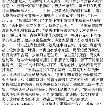
为“文化拾荒人”的湖南梅山人肖拥军，藏在长沙市开福区戥子
桥巷中，开着一家废品收购店，养活一家6口，每天都在现实
和理想间琢磨人生。 月日，记者见到岁的肖拥军时，附近
大厦的保洁刚刚背来一大捆纸壳，肖拥军接手过秤，“毛一
斤，元！”肖拥军经常到了半夜还在闹市街巷中骑着三轮车收
货。“我不是什么文艺青年，就是走江湖。” 肖拥军曾经在
温州从事电雕制版工作。“制版作业有很大气味，对身体不
好。”两三年前，肖拥军和妻子来到长沙，每月花元租下间多
平方米店面，做起收废品生意，诗文也是回了长沙后开始写
的。 “行走江湖数度秋，随风往事白云悠。东坡失意豪情
起，沧海余生一叶舟。”“青山有梦水东流，历尽沧桑万事悠。
明月柔情千古照，少年归去恋兰舟。”做生意时潇洒，写文时
也利落，这些诗句都是肖拥军在收废品的间隙，停下三轮车就
地写成。“花半个小时写七八百字，陶冶心性，总比闲来无事
打牌好。” “收废品是我生存的基础，写诗是对生活的升
华，文学是我心灵栖息的地方。”拿出湖南省诗词协会梅麓诗
会会员证，和《湖南诗词》等曾发表过他诗文的刊物，谈理想
的肖拥军眼神灼灼，聊及未来却又很现实。他说想出版一本诗
集。“把家人生活条件搞好，再实现梦想也不迟。”据三湘都市
报大小姐和偶像来得多。但即便如此，她还能一如既往的走下
去，这样的大小姐不比一些富二代和星二代来的励志
吗？]article_adlist-->一、反复格式化重写操作方式：准备一批