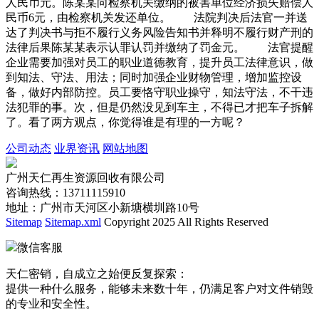
人民币元。陈某某向检察机关缴纳的被害单位经济损失赔偿人
民币6元，由检察机关发还单位。 法院判决后法官一并送
达了判决书与拒不履行义务风险告知书并释明不履行财产刑的
法律后果陈某某表示认罪认罚并缴纳了罚金元。 法官提醒
企业需要加强对员工的职业道德教育，提升员工法律意识，做
到知法、守法、用法；同时加强企业财物管理，增加监控设
备，做好内部防控。员工要恪守职业操守，知法守法，不干违
法犯罪的事。次，但是仍然没见到车主，不得已才把车子拆解
了。看了两方观点，你觉得谁是有理的一方呢？
公司动态
业界资讯
网站地图
广州天仁再生资源回收有限公司
咨询热线：13711115910
地址：广州市天河区小新塘横圳路10号
Sitemap
Sitemap.xml
Copyright 2025 All Rights Reserved
微信客服
天仁密销，自成立之始便反复探索：
提供一种什么服务，能够未来数十年，仍满足客户对文件销毁
的专业和安全性。