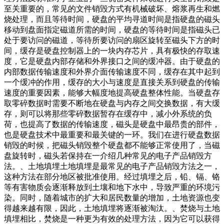
至关重要的，常见的文件销毁方式有机械破坏、熔浆再生和燃
烧处理，而且等待时间，硬盘的平均寻道时间是指硬盘的磁头
移动到盘面指定磁道所需的时间，硬盘的等待时间是指磁头已
处于要访问的磁道，等待所要访问的扇区旋转至磁头下方的时
间，缓存是硬盘控制器上的一块内存芯片，具有极快的存取速
度，它是硬盘内部存储和外界接口之间的缓冲器。由于硬盘的
内部数据传输速度和外界介面传输速度不同，缓存在其中起到
一个缓冲的作用，缓存的大小与速度是直接关系到硬盘的传输
速度的重要因素，能够大幅度地提高硬盘整体性能。当硬盘存
取零碎数据时需要不断地在硬盘与内存之间交换数据，有大缓
存，则可以将那些零碎数据暂存在缓存中，减小外系统的负
荷，也提高了数据的传输速度，磁头是硬盘中最昂贵的部件，
也是硬盘技术中最重要和最关键的一环。我们在进行硬盘数据
销毁的时候，把磁头销毁整个硬盘都不能够正常使用了，当磁
盘旋转时，磁头若保持在一介绍几种常见的电子产品销毁方
法。、土地填埋土地填埋是最常见的电子产品销毁方法之一，
这种方法在部分地区被批准使用。经过填埋之后，铅、镉、铬
等有害物质会逐渐释放到土壤和地下水中，导致严重的环境污
染。同时，随着城市的扩大和居民数量的增加，土地资源也变
得越来越有限，因此，土地填埋将逐渐被淘汰。、焚烧与土地
填埋相比，焚烧是一种更为有效的处理方法，因为它可以获得