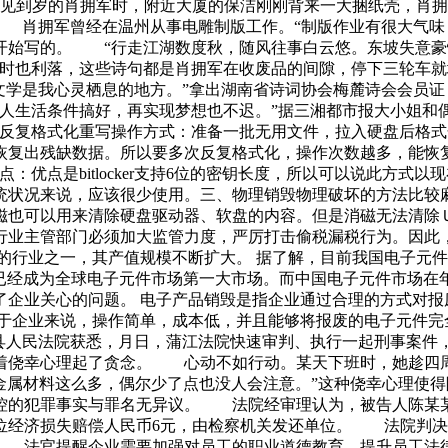
见到岁的肖拥军时，附近大厦的保洁刚刚背来一大捆纸壳，肖拥
” 肖拥军曾经在温州从事电雕制版工作。“制版作业有很大气味
开始写的。 “行走江湖数度秋，随风往事白云悠。东坡失意豪
文时也利落，这些诗句都是肖拥军在收废品的间隙，停下三轮车就
文学是我心灵栖息的地方。”拿出湖南省诗词协会梅麓诗会会员
家人生活条件搞好，再实现梦想也不迟。”据三湘都市报大小姐和
ist-->一、反复格式化重写操作方式：准备一批无用文件，拉入硬
缺数据。所以要多次反复格式化，操作次数越多，能恢复出的数据越少
缺点：优点是bitlocker支持6位的密钥长度，所以可以说此方式
统状况来说，应该很少使用。三、物理销毁物理破坏的方法比较
磁也可以用来清除硬盘驱动器、软盘的内容。但是消磁无法清除
行业主管部门必须加大监管力度，严厉打击偷税漏税行为。因此
的行业之一，其产值规模不断扩大。 据了解，目前我国电子元
已经成为全球电子元件市场第一大市场。而中国电子元件市场在
企业关心的问题。 电子产品销毁是指企业通过合理的方式对报
于企业来说，操作简单，成本低，并且能够将报废的电子元件完
县人民法院获悉，月日，蒲江法院快速审判、执行一起刑事案件，
着侥幸心理起了贪念。 心动不如行动。某天下班时，她趁四周
金属材料这么多，偶尔少了点也没人会注意。”这种侥幸心理使
控的犯罪事实与罪名无异议。 法院经审理认为，被告人陈某
位经济损失赔偿人民币6元，由检察机关发还单位。 法院判决
 法官提醒企业需要加强对员工的职业道德教育，提升员工法