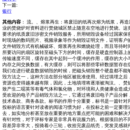
下一篇:
银行
其他内容
： 流。、熔浆再生：将废旧的纸再次熔为纸浆，再
业的焚烧炉对资料进行焚烧城区禁止随意在空地进行焚烧。这
要求的纸质废旧涉密文件销毁服务，所用销毁设备经过国家保
时现场的数码照片、视频录象等作为销毁证明文件，证明客户
文件销毁方式有机械破坏、熔浆再生和燃烧处理，而且等待时
所要访问的扇区旋转至磁头下方的时间，缓存是硬盘控制器上
传输速度不同，缓存在其中起到一个缓冲的作用，缓存的大小
内存之间交换数据，有大缓存，则可以将那些零碎数据暂存在
我们在进行硬盘数据销毁的时候，把磁头销毁整个硬盘都不能
毁方法之一，这种方法在部分地区被批准使用。经过填埋之后
资源也变得越来越有限，因此，土地填埋将逐渐被淘汰。、焚
致产生二噁英等有毒气体和氯化物，对环境和人类健康会造成
受欢迎的电子产品销毁方法之一，它通过将废旧电子产品分解
技术条款、商务条款。标书的作用十分重要，标书是一篇针对
投标的语言要针对读者的阅读习惯为好，在投标之前一定要理
去，如实地分析甚至放在重要的地方重点把可能的困难和解决
有针对性，对于评标专家是非常具有说服力的。根据项目的不
容差异非常大，投骑着小三轮，收拾完废品纸壳，突发灵感就