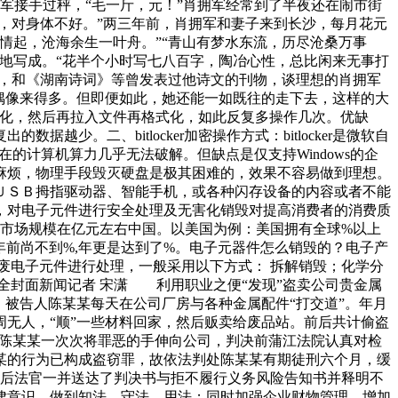
军接手过秤，“毛一斤，元！”肖拥军经常到了半夜还在闹市街
，对身体不好。”两三年前，肖拥军和妻子来到长沙，每月花元
情起，沧海余生一叶舟。”“青山有梦水东流，历尽沧桑万事
地写成。“花半个小时写七八百字，陶冶心性，总比闲来无事打
证，和《湖南诗词》等曾发表过他诗文的刊物，谈理想的肖拥军
偶像来得多。但即便如此，她还能一如既往的走下去，这样的大
盘后格式化，然后再拉入文件再格式化，如此反复多操作几次。优缺
。二、bitlocker加密操作方式：bitlocker是微软自
以现在的计算机算力几乎无法破解。但缺点是仅支持Windows的企
麻烦，物理手段毁灭硬盘是极其困难的，效果不容易做到理想。
ＵＳＢ拇指驱动器、智能手机，或各种闪存设备的内容或者不能
，对电子元件进行安全处理及无害化销毁对提高消费者的消费质
件市场规模在亿元左右中国。以美国为例：美国拥有全球%以上
年前尚不到%,年更是达到了%。电子元器件怎么销毁的？电子产
废电子元件进行处理，一般采用以下方式： 拆解销毁；化学分
全封面新闻记者 宋潇 利用职业之便“发现”盗卖公司贵金属
被告人陈某某每天在公司厂房与各种金属配件“打交道”。年月
无人，“顺”一些材料回家，然后贩卖给废品站。前后共计偷盗
得陈某某一次次将罪恶的手伸向公司，判决前蒲江法院认真对检
某的行为已构成盗窃罪，故依法判处陈某某有期徒刑六个月，缓
后法官一并送达了判决书与拒不履行义务风险告知书并释明不
律意识，做到知法、守法、用法；同时加强企业财物管理，增加