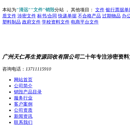
本站为
"清远""文件"销毁
分站 ， 其他项目：
文件
银行票据单
质文件
涉密文件
标书/合同
快递单据
不合格产品
过期物品
办
塑料制品
政府文件
学校资料文件
电商平台文件
广州天仁再生资源回收有限公司
二十年专注涉密资料
咨询电话：
13711115910
网站首页
公司简介
销毁产品目录
服务行业
客户案例
公司资质
新闻资讯
联系我们