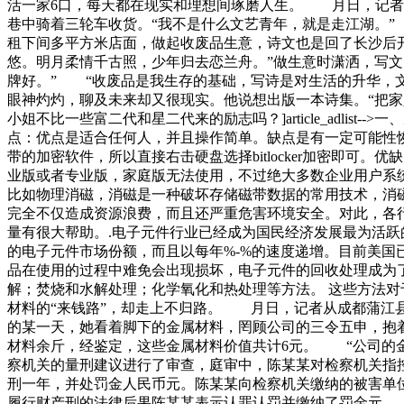
活一家6口，每天都在现实和理想间琢磨人生。 月日，记者
巷中骑着三轮车收货。“我不是什么文艺青年，就是走江湖。
租下间多平方米店面，做起收废品生意，诗文也是回了长沙后
悠。明月柔情千古照，少年归去恋兰舟。”做生意时潇洒，写
牌好。” “收废品是我生存的基础，写诗是对生活的升华，
眼神灼灼，聊及未来却又很现实。他说想出版一本诗集。“把
小姐不比一些富二代和星二代来的励志吗？]article_adl
点：优点是适合任何人，并且操作简单。缺点是有一定可能性恢复出残
带的加密软件，所以直接右击硬盘选择bitlocker加密即可。优
业版或者专业版，家庭版无法使用，不过绝大多数企业用户系
比如物理消磁，消磁是一种破坏存储磁带数据的常用技术，消
完全不仅造成资源浪费，而且还严重危害环境安全。对此，各
量有很大帮助。.电子元件行业已经成为国民经济发展最为活跃
的电子元件市场份额，而且以每年%-%的速度递增。目前美国
品在使用的过程中难免会出现损坏，电子元件的回收处理成为了
解；焚烧和水解处理；化学氧化和热处理等方法。 这些方法对
材料的“来钱路”，却走上不归路。 月日，记者从成都蒲江
的某一天，她看着脚下的金属材料，罔顾公司的三令五申，抱
材料余斤，经鉴定，这些金属材料价值共计6元。 “公司的
察机关的量刑建议进行了审查，庭审中，陈某某对检察机关指
刑一年，并处罚金人民币元。陈某某向检察机关缴纳的被害单
履行财产刑的法律后果陈某某表示认罪认罚并缴纳了罚金元。