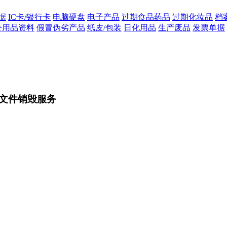
据
IC卡/银行卡
电脑硬盘
电子产品
过期食品药品
过期化妆品
档
公用品资料
假冒伪劣产品
纸皮/包装
日化用品
生产废品
发票单据
文件销毁服务