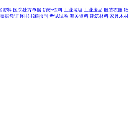
案资料
医院处方单据
奶粉/饮料
工业垃圾
工业废品
服装衣服
纸
票据凭证
图书书籍报刊
考试试卷
海关资料
建筑材料
家具木材