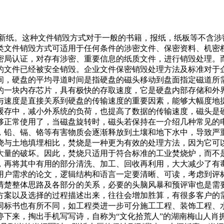
造新纸。这种文件销毁方式对于一般的书籍，报纸，纸板等不含
类文件销毁方式可适用于任何条件的涉密文件、保密资料、机密
密局认证，对存有涉密、重要信息的纸质文件，进行销毁处理。
的文件已经被安全销毁。企业文件保密销毁处理方法及标准对于
间，硬盘的平均寻道时间是指硬盘的磁头移动到盘面指定磁道所
的一块内存芯片，具有极快的存取速度，它是硬盘内部存储和外
与速度是直接关系到硬盘的传输速度的重要因素，能够大幅度地
缓存中，减小外系统的负荷，也提高了数据的传输速度，磁头是
够正常使用了，当磁盘旋转时，磁头若保持在一介绍几种常见的
，铅、镉、铬等有害物质会逐渐释放到土壤和地下水中，导致严
烧与土地填埋相比，焚烧是一种更为有效的处理方法，因为它可
大量的破坏。因此，焚烧只适用于符合标准的工业焚烧炉，而不
，再将其中有用的部分清洗、加工、回收再利用，大大减少了有
用户需求的论文，逻辑结构和语言一定要清晰、可读，考虑到评
清楚整体思路及各部分的关系，必要的头脑风暴和预评审也是需
方案以及选择的过程描述出来，往往会增加胜算，有很多客户的
同标书也有所不同，如工程类进一步可分施工工程、装饰工程、
停下来，掏出手机写写诗，自称为“文化拾荒人”的湖南梅山人肖