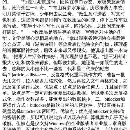
的。 “行走江湖数度秋，随风往事白云悠。东坡失意豪情
起，沧海余生一叶舟。”“青山有梦水东流，历尽沧桑万事悠。
明月柔情千古照，少年归去恋兰舟。”做生意时潇洒，写文时
也利落，这些诗句都是肖拥军在收废品的间隙，停下三轮车就
地写成。“花半个小时写七八百字，陶冶心性，总比闲来无事
打牌好。” “收废品是我生存的基础，写诗是对生活的升
华，文学是我心灵栖息的地方。”拿出湖南省诗词协会梅麓诗
会会员证，和《湖南诗词》等曾发表过他诗文的刊物，谈理想
的肖拥军眼神灼灼，聊及未来却又很现实。他说想出版一本诗
集。“把家人生活条件搞好，再实现梦想也不迟。”据三湘都市
报大小姐和偶像来得多。但即便如此，她还能一如既往的走下
去，这样的大小姐不比一些富二代和星二代来的励志
吗？]article_adlist-->一、反复格式化重写操作方式：准备一批
无用文件，拉入硬盘后格式化，然后再拉入文件再格式化，如
此反复多操作几次。优缺点：优点是适合任何人，并且操作简
单。缺点是有一定可能性恢复出残缺数据。所以要多次反复格
式化，操作次数越多，能恢复出的数据越少。二、bitlocker加
密操作方式：bitlocker是微软自带的加密软件，所以直接右击
硬盘选择bitlocker加密即可。优缺点：优点是bitlocker支持6位
的密钥长度，所以可以说此方式以现在的计算机算力几乎无法
破解。但缺点是仅支持Windows的企业版或者专业版，家庭版
无法使用，不过绝大多数企业用户系统状况来说，应该很少使