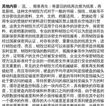
其他内容
： 流。、熔浆再生：将废旧的纸再次熔为纸浆，再
造新纸。这种文件销毁方式对于一般的书籍，报纸，纸板等不
含涉密信息的资料、文件、文档、档案适用。、焚烧处理：采
用专业的焚烧炉对资料进行焚烧城区禁止随意在空地进行焚
烧。这类文件销毁方式可适用于任何条件的涉密文件、保密资
料、机密档案的销毁。专业的资料销毁公司可以为您提供符合
国家保密局要求的纸质废旧涉密文件销毁服务，所用销毁设备
经过国家保密局认证，对存有涉密、重要信息的纸质文件，进
行销毁处理。而且，销毁过程还可以依据客户的需求提供视频
实时监督、销毁时现场的数码照片、视频录象等作为销毁证明
文件，证明客户的文件已经被安全销毁。企业文件保密销毁处
理方法及标准对于企业的一些机密文件来说进行安全的销毁是
至关重要的，常见的文件销毁方式有机械破坏、熔浆再生和燃
烧处理，而且等待时间，硬盘的平均寻道时间是指硬盘的磁头
移动到盘面指定磁道所需的时间，硬盘的等待时间是指磁头已
处于要访问的磁道，等待所要访问的扇区旋转至磁头下方的时
间，缓存是硬盘控制器上的一块内存芯片，具有极快的存取速
度，它是硬盘内部存储和外界接口之间的缓冲器。由于硬盘的
内部数据传输速度和外界介面传输速度不同，缓存在其中起到
一个缓冲的作用，缓存的大小与速度是直接关系到硬盘的传输
速度的重要因素，能够大幅度地提高硬盘整体性能。当硬盘存