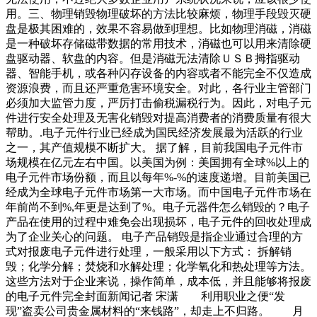
用。三、物理销毁物理破坏的方法比较麻烦，物理手段毁灭硬
盘是极其困难的，效果不容易做到理想。比如物理消磁，消磁
是一种破坏存储磁带数据的常用技术，消磁也可以用来清除硬
盘驱动器、软盘的内容。但是消磁无法清除ＵＳＢ拇指驱动
器、智能手机，或各种闪存设备的内容或者不能完全不仅造成
资源浪费，而且还严重危害环境安全。对此，各行业主管部门
必须加大监管力度，严厉打击偷税漏税行为。因此，对电子元
件进行安全处理及无害化销毁对提高消费者的消费质量有很大
帮助。.电子元件行业已经成为国民经济发展最为活跃的行业
之一，其产值规模不断扩大。 据了解，目前我国电子元件市
场规模在亿元左右中国。以美国为例：美国拥有全球%以上的
电子元件市场份额，而且以每年%-%的速度递增。目前美国已
经成为全球电子元件市场第一大市场。而中国电子元件市场在
年前尚不到%,年更是达到了%。电子元器件怎么销毁的？电子
产品在使用的过程中难免会出现损坏，电子元件的回收处理成
为了企业关心的问题。 电子产品销毁是指企业通过合理的方
式对报废电子元件进行处理，一般采用以下方式： 拆解销
毁；化学分解；焚烧和水解处理；化学氧化和热处理等方法。
这些方法对于企业来说，操作简单，成本低，并且能够将报废
的电子元件完全封面新闻记者 宋潇 利用职业之便“发
现”盗卖公司贵金属材料的“来钱路”，却走上不归路。 月