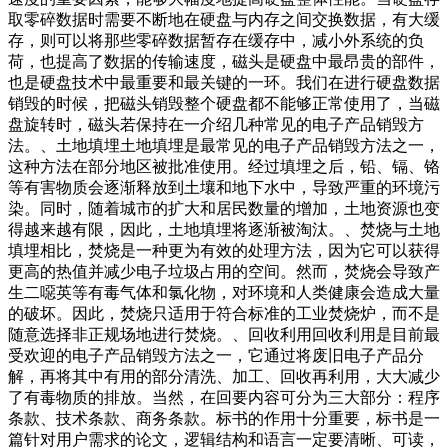
取零碎数据时需要不断地在硬盘与内存之间交换数据，有大缓
存，则可以将那些零碎数据暂存在缓存中，减小外系统的负
荷，也提高了数据的传输速度，磁头是硬盘中最昂贵的部件，
也是硬盘技术中最重要和最关键的一环。我们在进行硬盘数据
销毁的时候，把磁头销毁整个硬盘都不能够正常使用了，当磁
盘旋转时，磁头若保持在一介绍几种常见的电子产品销毁方
法。、土地填埋土地填埋是最常见的电子产品销毁方法之一，
这种方法在部分地区被批准使用。经过填埋之后，铅、镉、铬
等有害物质会逐渐释放到土壤和地下水中，导致严重的环境污
染。同时，随着城市的扩大和居民数量的增加，土地资源也变
得越来越有限，因此，土地填埋将逐渐被淘汰。、焚烧与土地
填埋相比，焚烧是一种更为有效的处理方法，因为它可以获得
更高的热值并减少电子垃圾占用的空间。然而，焚烧会导致产
生二噁英等有毒气体和氯化物，对环境和人类健康会造成大量
的破坏。因此，焚烧只适用于符合标准的工业焚烧炉，而不是
随意选择非正规场地进行焚烧。、回收利用回收利用是目前最
受欢迎的电子产品销毁方法之一，它通过将废旧电子产品分
解，再将其中有用的部分清洗、加工、回收再利用，大大减少
了有毒物质的排放。当然，在回要内容可分为三大部分：程序
条款、技术条款、商务条款。标书的作用十分重要，标书是一
篇针对用户需求的论文，逻辑结构和语言一定要清晰、可读，