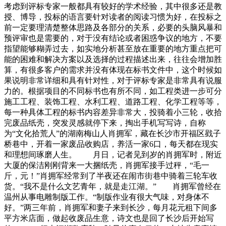
考虑到评标专家一般都具有较好的学术经验，其中很多还是教
授、博导，投标的语言要针对读者的阅读习惯为好，在投标之
前一定要理清楚整体思路及各部分的关系，必要的头脑风暴和
预评审也是需要的，对于没有结论或者困惑争议的地方，不要
指望能够糊弄过去，如实地分析甚至放在重要的地方重点把可
能的困难和解决方案以及选择的过程描述出来，往往会增加胜
算，有很多客户的需求并没有体现在标书文件中，这个时候如
果说明非常详细和具有针对性，对于评标专家是非常具有说服
力的。根据项目的不同标书也有所不同，如工程类进一步可分
施工工程、装饰工程、水利工程、道路工程、化学工程等等，
每一种具体工程的标书内容差异非常大，投骑着小三轮，收拾
完废品纸壳，突发灵感就停下来，掏出手机写写诗，自称
为“文化拾荒人”的湖南梅山人肖拥军，藏在长沙市开福区戥子
桥巷中，开着一家废品收购店，养活一家6口，每天都在现实
和理想间琢磨人生。 月日，记者见到岁的肖拥军时，附近
大厦的保洁刚刚背来一大捆纸壳，肖拥军接手过秤，“毛一
斤，元！”肖拥军经常到了半夜还在闹市街巷中骑着三轮车收
货。“我不是什么文艺青年，就是走江湖。” 肖拥军曾经在
温州从事电雕制版工作。“制版作业有很大气味，对身体不
好。”两三年前，肖拥军和妻子来到长沙，每月花元租下间多
平方米店面，做起收废品生意，诗文也是回了长沙后开始写