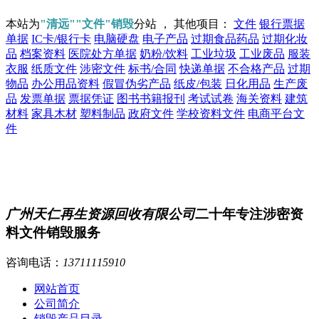
本站为
"清远""文件"销毁
分站 ， 其他项目：
文件
银行票据
单据
IC卡/银行卡
电脑硬盘
电子产品
过期食品药品
过期化妆
品
档案资料
医院处方单据
奶粉/饮料
工业垃圾
工业废品
服装
衣服
纸质文件
涉密文件
标书/合同
快递单据
不合格产品
过期
物品
办公用品资料
假冒伪劣产品
纸皮/包装
日化用品
生产废
品
发票单据
票据凭证
图书书籍报刊
考试试卷
海关资料
建筑
材料
家具木材
塑料制品
政府文件
学校资料文件
电商平台文
件
广州天仁再生资源回收有限公司
二十年专注涉密资
料文件销毁服务
咨询电话：
13711115910
网站首页
公司简介
销毁产品目录