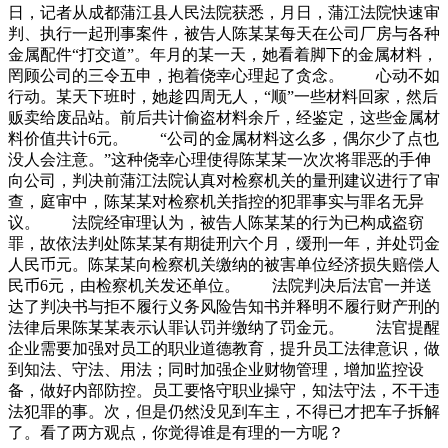
日，记者从成都蒲江县人民法院获悉，月日，蒲江法院快速审
判、执行一起刑事案件，被告人陈某某每天在公司厂房与各种
金属配件“打交道”。年月的某一天，她看着脚下的金属材料，
罔顾公司的三令五申，抱着侥幸心理起了贪念。 心动不如
行动。某天下班时，她趁四周无人，“顺”一些材料回家，然后
贩卖给废品站。前后共计偷盗材料余斤，经鉴定，这些金属材
料价值共计6元。 “公司的金属材料这么多，偶尔少了点也
没人会注意。”这种侥幸心理使得陈某某一次次将罪恶的手伸
向公司，判决前蒲江法院认真对检察机关的量刑建议进行了审
查，庭审中，陈某某对检察机关指控的犯罪事实与罪名无异
议。 法院经审理认为，被告人陈某某的行为已构成盗窃
罪，故依法判处陈某某有期徒刑六个月，缓刑一年，并处罚金
人民币元。陈某某向检察机关缴纳的被害单位经济损失赔偿人
民币6元，由检察机关发还单位。 法院判决后法官一并送
达了判决书与拒不履行义务风险告知书并释明不履行财产刑的
法律后果陈某某表示认罪认罚并缴纳了罚金元。 法官提醒
企业需要加强对员工的职业道德教育，提升员工法律意识，做
到知法、守法、用法；同时加强企业财物管理，增加监控设
备，做好内部防控。员工要恪守职业操守，知法守法，不干违
法犯罪的事。次，但是仍然没见到车主，不得已才把车子拆解
了。看了两方观点，你觉得谁是有理的一方呢？