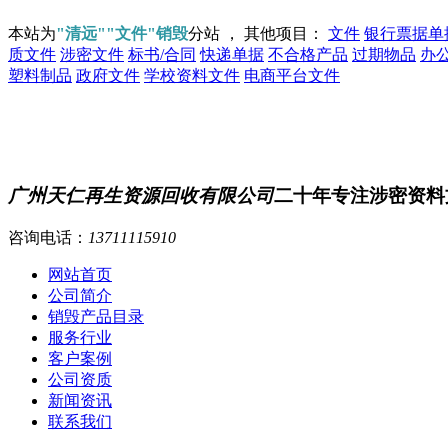
本站为
"清远""文件"销毁
分站 ， 其他项目：
文件
银行票据单
质文件
涉密文件
标书/合同
快递单据
不合格产品
过期物品
办
塑料制品
政府文件
学校资料文件
电商平台文件
广州天仁再生资源回收有限公司
二十年专注涉密资料
咨询电话：
13711115910
网站首页
公司简介
销毁产品目录
服务行业
客户案例
公司资质
新闻资讯
联系我们