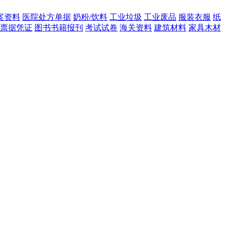
案资料
医院处方单据
奶粉/饮料
工业垃圾
工业废品
服装衣服
纸
票据凭证
图书书籍报刊
考试试卷
海关资料
建筑材料
家具木材