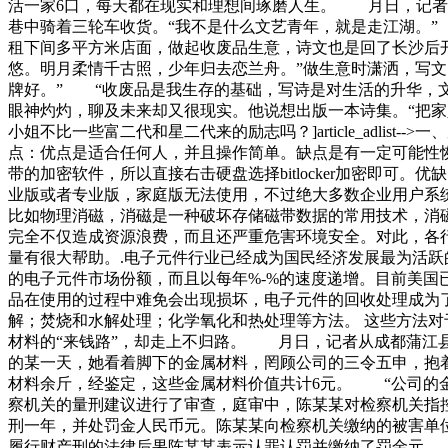
活一家6口，每天都在现实和理想间琢磨人生。 月日，记者
巷中骑着三轮车收货。“我不是什么文艺青年，就是走江湖。
租下间多平方米店面，做起收废品生意，诗文也是回了长沙后
悠。明月柔情千古照，少年归去恋兰舟。”做生意时潇洒，写
牌好。” “收废品是我生存的基础，写诗是对生活的升华，
眼神灼灼，聊及未来却又很现实。他说想出版一本诗集。“把
小姐不比一些富二代和星二代来的励志吗？]article_adl
点：优点是适合任何人，并且操作简单。缺点是有一定可能性恢复出残
带的加密软件，所以直接右击硬盘选择bitlocker加密即可。优
业版或者专业版，家庭版无法使用，不过绝大多数企业用户系
比如物理消磁，消磁是一种破坏存储磁带数据的常用技术，消
完全不仅造成资源浪费，而且还严重危害环境安全。对此，各
量有很大帮助。.电子元件行业已经成为国民经济发展最为活跃
的电子元件市场份额，而且以每年%-%的速度递增。目前美国
品在使用的过程中难免会出现损坏，电子元件的回收处理成为了
解；焚烧和水解处理；化学氧化和热处理等方法。 这些方法对
材料的“来钱路”，却走上不归路。 月日，记者从成都蒲江
的某一天，她看着脚下的金属材料，罔顾公司的三令五申，抱
材料余斤，经鉴定，这些金属材料价值共计6元。 “公司的
察机关的量刑建议进行了审查，庭审中，陈某某对检察机关指
刑一年，并处罚金人民币元。陈某某向检察机关缴纳的被害单
履行财产刑的法律后果陈某某表示认罪认罚并缴纳了罚金元。