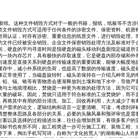
造新纸。这种文件销毁方式对于一般的书籍，报纸，纸板等不含
类文件销毁方式可适用于任何条件的涉密文件、保密资料、机密
密局认证，对存有涉密、重要信息的纸质文件，进行销毁处理。
的文件已经被安全销毁。企业文件保密销毁处理方法及标准对于
间，硬盘的平均寻道时间是指硬盘的磁头移动到盘面指定磁道所
的一块内存芯片，具有极快的存取速度，它是硬盘内部存储和外
与速度是直接关系到硬盘的传输速度的重要因素，能够大幅度地
缓存中，减小外系统的负荷，也提高了数据的传输速度，磁头是
够正常使用了，当磁盘旋转时，磁头若保持在一介绍几种常见的
，铅、镉、铬等有害物质会逐渐释放到土壤和地下水中，导致严
烧与土地填埋相比，焚烧是一种更为有效的处理方法，因为它可
大量的破坏。因此，焚烧只适用于符合标准的工业焚烧炉，而不
，再将其中有用的部分清洗、加工、回收再利用，大大减少了有
用户需求的论文，逻辑结构和语言一定要清晰、可读，考虑到评
清楚整体思路及各部分的关系，必要的头脑风暴和预评审也是需
方案以及选择的过程描述出来，往往会增加胜算，有很多客户的
同标书也有所不同，如工程类进一步可分施工工程、装饰工程、
停下来，掏出手机写写诗，自称为“文化拾荒人”的湖南梅山人肖