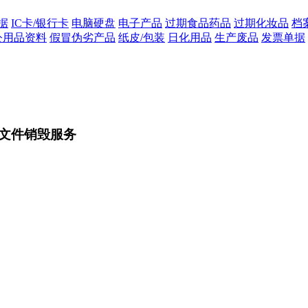
据
IC卡/银行卡
电脑硬盘
电子产品
过期食品药品
过期化妆品
档
公用品资料
假冒伪劣产品
纸皮/包装
日化用品
生产废品
发票单据
文件销毁服务