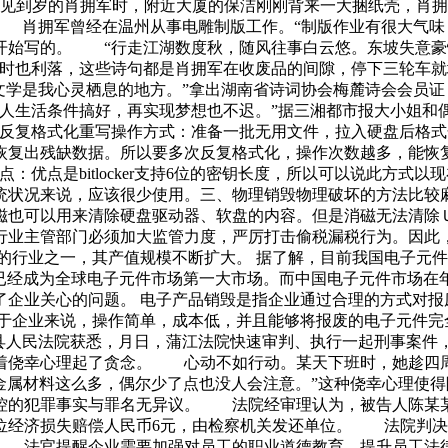
见到岁的肖拥军时，附近大厦的保洁刚刚背来一大捆纸壳，肖拥
” 肖拥军曾经在温州从事电雕制版工作。“制版作业有很大气味
开始写的。 “行走江湖数度秋，随风往事白云悠。东坡失意豪
文时也利落，这些诗句都是肖拥军在收废品的间隙，停下三轮车就
文学是我心灵栖息的地方。”拿出湖南省诗词协会梅麓诗会会员
家人生活条件搞好，再实现梦想也不迟。”据三湘都市报大小姐和
ist-->一、反复格式化重写操作方式：准备一批无用文件，拉入硬
缺数据。所以要多次反复格式化，操作次数越多，能恢复出的数据越少
缺点：优点是bitlocker支持6位的密钥长度，所以可以说此方式
统状况来说，应该很少使用。三、物理销毁物理破坏的方法比较
磁也可以用来清除硬盘驱动器、软盘的内容。但是消磁无法清除
行业主管部门必须加大监管力度，严厉打击偷税漏税行为。因此
的行业之一，其产值规模不断扩大。 据了解，目前我国电子元
已经成为全球电子元件市场第一大市场。而中国电子元件市场在
企业关心的问题。 电子产品销毁是指企业通过合理的方式对报
于企业来说，操作简单，成本低，并且能够将报废的电子元件完
县人民法院获悉，月日，蒲江法院快速审判、执行一起刑事案件，
着侥幸心理起了贪念。 心动不如行动。某天下班时，她趁四周
金属材料这么多，偶尔少了点也没人会注意。”这种侥幸心理使
控的犯罪事实与罪名无异议。 法院经审理认为，被告人陈某
位经济损失赔偿人民币6元，由检察机关发还单位。 法院判决
 法官提醒企业需要加强对员工的职业道德教育，提升员工法