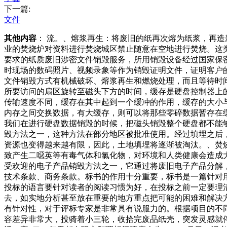
下一篇:
文件
其他内容
： 流。、熔浆再生：将废旧的纸再次熔为纸浆，再
业的焚烧炉对资料进行焚烧城区禁止随意在空地进行焚烧。这
要求的纸质废旧涉密文件销毁服务，所用销毁设备经过国家保
时现场的数码照片、视频录象等作为销毁证明文件，证明客户
文件销毁方式有机械破坏、熔浆再生和燃烧处理，而且等待时
所要访问的扇区旋转至磁头下方的时间，缓存是硬盘控制器上
传输速度不同，缓存在其中起到一个缓冲的作用，缓存的大小
内存之间交换数据，有大缓存，则可以将那些零碎数据暂存在
我们在进行硬盘数据销毁的时候，把磁头销毁整个硬盘都不能
毁方法之一，这种方法在部分地区被批准使用。经过填埋之后
资源也变得越来越有限，因此，土地填埋将逐渐被淘汰。、焚
致产生二噁英等有毒气体和氯化物，对环境和人类健康会造成
受欢迎的电子产品销毁方法之一，它通过将废旧电子产品分解
技术条款、商务条款。标书的作用十分重要，标书是一篇针对
投标的语言要针对读者的阅读习惯为好，在投标之前一定要理
去，如实地分析甚至放在重要的地方重点把可能的困难和解决
有针对性，对于评标专家是非常具有说服力的。根据项目的不
容差异非常大，投骑着小三轮，收拾完废品纸壳，突发灵感就