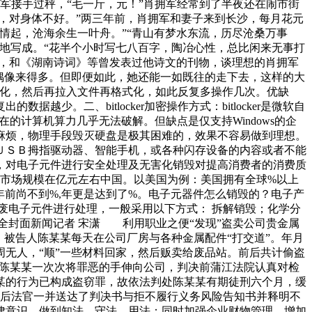
军接手过秤，“毛一斤，元！”肖拥军经常到了半夜还在闹市街
，对身体不好。”两三年前，肖拥军和妻子来到长沙，每月花元
情起，沧海余生一叶舟。”“青山有梦水东流，历尽沧桑万事
地写成。“花半个小时写七八百字，陶冶心性，总比闲来无事打
证，和《湖南诗词》等曾发表过他诗文的刊物，谈理想的肖拥军
偶像来得多。但即便如此，她还能一如既往的走下去，这样的大
盘后格式化，然后再拉入文件再格式化，如此反复多操作几次。优缺
。二、bitlocker加密操作方式：bitlocker是微软自
以现在的计算机算力几乎无法破解。但缺点是仅支持Windows的企
麻烦，物理手段毁灭硬盘是极其困难的，效果不容易做到理想。
ＵＳＢ拇指驱动器、智能手机，或各种闪存设备的内容或者不能
，对电子元件进行安全处理及无害化销毁对提高消费者的消费质
件市场规模在亿元左右中国。以美国为例：美国拥有全球%以上
年前尚不到%,年更是达到了%。电子元器件怎么销毁的？电子产
废电子元件进行处理，一般采用以下方式： 拆解销毁；化学分
全封面新闻记者 宋潇 利用职业之便“发现”盗卖公司贵金属
被告人陈某某每天在公司厂房与各种金属配件“打交道”。年月
无人，“顺”一些材料回家，然后贩卖给废品站。前后共计偷盗
得陈某某一次次将罪恶的手伸向公司，判决前蒲江法院认真对检
某的行为已构成盗窃罪，故依法判处陈某某有期徒刑六个月，缓
后法官一并送达了判决书与拒不履行义务风险告知书并释明不
律意识，做到知法、守法、用法；同时加强企业财物管理，增加