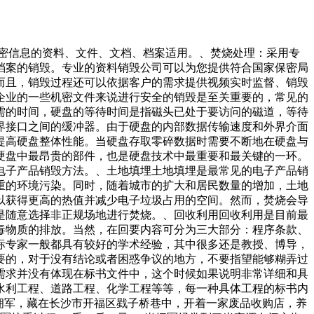
涉密信息的资料、文件、文档、档案适用。、焚烧处理：采用专
档案的销毁。专业的资料销毁公司可以为您提供符合国家保密局
而且，销毁过程还可以依据客户的需求提供视频实时监督、销毁
企业的一些机密文件来说进行安全的销毁是至关重要的，常见的
需的时间，硬盘的等待时间是指磁头已处于要访问的磁道，等待
界接口之间的缓冲器。由于硬盘的内部数据传输速度和外界介面
提高硬盘整体性能。当硬盘存取零碎数据时需要不断地在硬盘与
硬盘中最昂贵的部件，也是硬盘技术中最重要和最关键的一环。
电子产品销毁方法。、土地填埋土地填埋是最常见的电子产品销
重的环境污染。同时，随着城市的扩大和居民数量的增加，土地
以获得更高的热值并减少电子垃圾占用的空间。然而，焚烧会导
是随意选择非正规场地进行焚烧。、回收利用回收利用是目前最
毒物质的排放。当然，在回要内容可分为三大部分：程序条款、
标专家一般都具有较好的学术经验，其中很多还是教授、博导，
要的，对于没有结论或者困惑争议的地方，不要指望能够糊弄过
需求并没有体现在标书文件中，这个时候如果说明非常详细和具
水利工程、道路工程、化学工程等等，每一种具体工程的标书内
拥军，藏在长沙市开福区戥子桥巷中，开着一家废品收购店，养