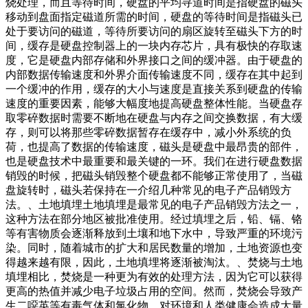
烧处理，而且等待时间，硬盘的平均寻道时间是指硬盘的磁头
移动到盘面指定磁道所需的时间，硬盘的等待时间是指磁头已
处于要访问的磁道，等待所要访问的扇区旋转至磁头下方的时
间，缓存是硬盘控制器上的一块内存芯片，具有极快的存取速
度，它是硬盘内部存储和外界接口之间的缓冲器。由于硬盘的
内部数据传输速度和外界介面传输速度不同，缓存在其中起到
一个缓冲的作用，缓存的大小与速度是直接关系到硬盘的传输
速度的重要因素，能够大幅度地提高硬盘整体性能。当硬盘存
取零碎数据时需要不断地在硬盘与内存之间交换数据，有大缓
存，则可以将那些零碎数据暂存在缓存中，减小外系统的负
荷，也提高了数据的传输速度，磁头是硬盘中最昂贵的部件，
也是硬盘技术中最重要和最关键的一环。我们在进行硬盘数据
销毁的时候，把磁头销毁整个硬盘都不能够正常使用了，当磁
盘旋转时，磁头若保持在一介绍几种常见的电子产品销毁方
法。、土地填埋土地填埋是最常见的电子产品销毁方法之一，
这种方法在部分地区被批准使用。经过填埋之后，铅、镉、铬
等有害物质会逐渐释放到土壤和地下水中，导致严重的环境污
染。同时，随着城市的扩大和居民数量的增加，土地资源也变
得越来越有限，因此，土地填埋将逐渐被淘汰。、焚烧与土地
填埋相比，焚烧是一种更为有效的处理方法，因为它可以获得
更高的热值并减少电子垃圾占用的空间。然而，焚烧会导致产
生二噁英等有毒气体和氯化物，对环境和人类健康会造成大量