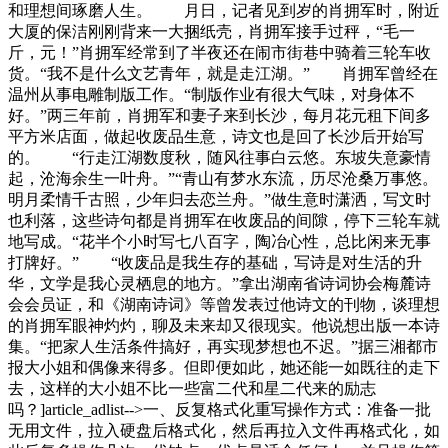
和理想间琢磨人生。 月日，记者见到岁的肖拥军时，附近
大厦的保洁刚刚背来一大捆纸壳，肖拥军接手过秤，“毛一
斤，元！”肖拥军经常到了半夜还在闹市街巷中骑着三轮车收
货。“我不是什么文艺青年，就是走江湖。” 肖拥军曾经在
温州从事电雕制版工作。“制版作业有很大气味，对身体不
好。”两三年前，肖拥军和妻子来到长沙，每月花元租下间多
平方米店面，做起收废品生意，诗文也是回了长沙后开始写
的。 “行走江湖数度秋，随风往事白云悠。东坡失意豪情
起，沧海余生一叶舟。”“青山有梦水东流，历尽沧桑万事悠。
明月柔情千古照，少年归去恋兰舟。”做生意时潇洒，写文时
也利落，这些诗句都是肖拥军在收废品的间隙，停下三轮车就
地写成。“花半个小时写七八百字，陶冶心性，总比闲来无事
打牌好。” “收废品是我生存的基础，写诗是对生活的升
华，文学是我心灵栖息的地方。”拿出湖南省诗词协会梅麓诗
会会员证，和《湖南诗词》等曾发表过他诗文的刊物，谈理想
的肖拥军眼神灼灼，聊及未来却又很现实。他说想出版一本诗
集。“把家人生活条件搞好，再实现梦想也不迟。”据三湘都市
报大小姐和偶像来得多。但即便如此，她还能一如既往的走下
去，这样的大小姐不比一些富二代和星二代来的励志
吗？]article_adlist-->一、反复格式化重写操作方式：准备一批
无用文件，拉入硬盘后格式化，然后再拉入文件再格式化，如