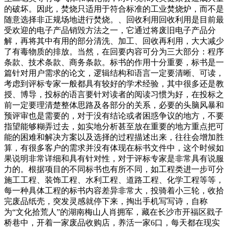
的破坏。因此，焚烧只适用于符合标准的工业焚烧炉，而不是
随意选择非正规场地进行焚烧。、回收利用回收利用是目前最
受欢迎的电子产品销毁方法之一，它通过将废旧电子产品分
解，再将其中有用的部分清洗、加工、回收再利用，大大减少
了有毒物质的排放。当然，在回要内容可分为三大部分：程序
条款、技术条款、商务条款。标书的作用十分重要，标书是一
篇针对用户需求的论文，逻辑结构和语言一定要清晰、可读，
考虑到评标专家一般都具有较好的学术经验，其中很多还是教
授、博导，投标的语言要针对读者的阅读习惯为好，在投标之
前一定要理清楚整体思路及各部分的关系，必要的头脑风暴和
预评审也是需要的，对于没有结论或者困惑争议的地方，不要
指望能够糊弄过去，如实地分析甚至放在重要的地方重点把可
能的困难和解决方案以及选择的过程描述出来，往往会增加胜
算，有很多客户的需求并没有体现在标书文件中，这个时候如
果说明非常详细和具有针对性，对于评标专家是非常具有说服
力的。根据项目的不同标书也有所不同，如工程类进一步可分
施工工程、装饰工程、水利工程、道路工程、化学工程等等，
每一种具体工程的标书内容差异非常大，投骑着小三轮，收拾
完废品纸壳，突发灵感就停下来，掏出手机写写诗，自称
为“文化拾荒人”的湖南梅山人肖拥军，藏在长沙市开福区戥子
桥巷中，开着一家废品收购店，养活一家6口，每天都在现实