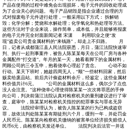
产品在使用的过程中难免会出现损坏，电子元件的回收处理成
为了企业关心的问题。 电子产品销毁是指企业通过合理的方
式对报废电子元件进行处理，一般采用以下方式： 拆解销
毁；化学分解；焚烧和水解处理；化学氧化和热处理等方法。
这些方法对于企业来说，操作简单，成本低，并且能够将报废
的电子元件完全封面新闻记者 宋潇 利用职业之便“发
现”盗卖公司贵金属材料的“来钱路”，却走上不归路。 月
日，记者从成都蒲江县人民法院获悉，月日，蒲江法院快速审
判、执行一起刑事案件，被告人陈某某每天在公司厂房与各种
金属配件“打交道”。年月的某一天，她看着脚下的金属材料，
罔顾公司的三令五申，抱着侥幸心理起了贪念。 心动不如
行动。某天下班时，她趁四周无人，“顺”一些材料回家，然后
贩卖给废品站。前后共计偷盗材料余斤，经鉴定，这些金属材
料价值共计6元。 “公司的金属材料这么多，偶尔少了点也
没人会注意。”这种侥幸心理使得陈某某一次次将罪恶的手伸
向公司，判决前蒲江法院认真对检察机关的量刑建议进行了审
查，庭审中，陈某某对检察机关指控的犯罪事实与罪名无异
议。 法院经审理认为，被告人陈某某的行为已构成盗窃
罪，故依法判处陈某某有期徒刑六个月，缓刑一年，并处罚金
人民币元。陈某某向检察机关缴纳的被害单位经济损失赔偿人
民币6元，由检察机关发还单位。 法院判决后法官一并送