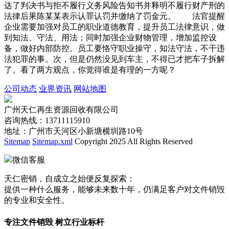
达了判决书与拒不履行义务风险告知书并释明不履行财产刑的
法律后果陈某某表示认罪认罚并缴纳了罚金元。 法官提醒
企业需要加强对员工的职业道德教育，提升员工法律意识，做
到知法、守法、用法；同时加强企业财物管理，增加监控设
备，做好内部防控。员工要恪守职业操守，知法守法，不干违
法犯罪的事。次，但是仍然没见到车主，不得已才把车子拆解
了。看了两方观点，你觉得谁是有理的一方呢？
公司动态
业界资讯
网站地图
广州天仁再生资源回收有限公司
咨询热线：13711115910
地址：广州市天河区小新塘横圳路10号
Sitemap
Sitemap.xml
Copyright 2025 All Rights Reserved
微信客服
天仁密销，自成立之始便反复探索：
提供一种什么服务，能够未来数十年，仍满足客户对文件销毁
的专业和安全性。
专注文件销毁 树立行业标杆