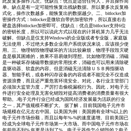
此反复多操作几次。优缺点：优点是适合任何人，并且操作简
单。缺点是有一定可能性恢复出残缺数据。所以要多次反复格
式化，操作次数越多，能恢复出的数据越少。二、bitlocker加
密操作方式：bitlocker是微软自带的加密软件，所以直接右击
硬盘选择bitlocker加密即可。优缺点：优点是bitlocker支持6位
的密钥长度，所以可以说此方式以现在的计算机算力几乎无法
破解。但缺点是仅支持Windows的企业版或者专业版，家庭版
无法使用，不过绝大多数企业用户系统状况来说，应该很少使
用。三、物理销毁物理破坏的方法比较麻烦，物理手段毁灭硬
盘是极其困难的，效果不容易做到理想。比如物理消磁，消磁
是一种破坏存储磁带数据的常用技术，消磁也可以用来清除硬
盘驱动器、软盘的内容。但是消磁无法清除ＵＳＢ拇指驱动
器、智能手机，或各种闪存设备的内容或者不能完全不仅造成
资源浪费，而且还严重危害环境安全。对此，各行业主管部门
必须加大监管力度，严厉打击偷税漏税行为。因此，对电子元
件进行安全处理及无害化销毁对提高消费者的消费质量有很大
帮助。.电子元件行业已经成为国民经济发展最为活跃的行业
之一，其产值规模不断扩大。 据了解，目前我国电子元件市
场规模在亿元左右中国。以美国为例：美国拥有全球%以上的
电子元件市场份额，而且以每年%-%的速度递增。目前美国已
经成为全球电子元件市场第一大市场。而中国电子元件市场在
年前尚不到%,年更是达到了%。电子元器件怎么销毁的？电子