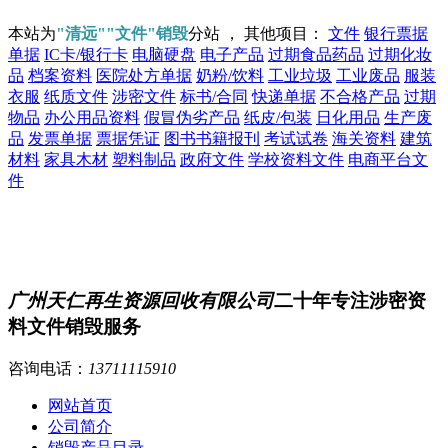
本站为
"清远""文件"销毁
分站 ， 其他项目：
文件
银行票据
单据
IC卡/银行卡
电脑硬盘
电子产品
过期食品药品
过期化妆
品
档案资料
医院处方单据
奶粉/饮料
工业垃圾
工业废品
服装
衣服
纸质文件
涉密文件
标书/合同
快递单据
不合格产品
过期
物品
办公用品资料
假冒伪劣产品
纸皮/包装
日化用品
生产废
品
发票单据
票据凭证
图书书籍报刊
考试试卷
海关资料
建筑
材料
家具木材
塑料制品
政府文件
学校资料文件
电商平台文
件
广州天仁再生资源回收有限公司
二十年专注涉密资
料文件销毁服务
咨询电话：
13711115910
网站首页
公司简介
销毁产品目录