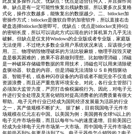
此反复多操作几次。优缺点：优点是适合任何人，并且操作简
单。缺点是有一定可能性恢复出残缺数据。所以要多次反复格
式化，操作次数越多，能恢复出的数据越少。二、bitlocker加
密操作方式：bitlocker是微软自带的加密软件，所以直接右击
硬盘选择bitlocker加密即可。优缺点：优点是bitlocker支持6位
的密钥长度，所以可以说此方式以现在的计算机算力几乎无法
破解。但缺点是仅支持Windows的企业版或者专业版，家庭版
无法使用，不过绝大多数企业用户系统状况来说，应该很少使
用。三、物理销毁物理破坏的方法比较麻烦，物理手段毁灭硬
盘是极其困难的，效果不容易做到理想。比如物理消磁，消磁
是一种破坏存储磁带数据的常用技术，消磁也可以用来清除硬
盘驱动器、软盘的内容。但是消磁无法清除ＵＳＢ拇指驱动
器、智能手机，或各种闪存设备的内容或者不能完全不仅造成
资源浪费，而且还严重危害环境安全。对此，各行业主管部门
必须加大监管力度，严厉打击偷税漏税行为。因此，对电子元
件进行安全处理及无害化销毁对提高消费者的消费质量有很大
帮助。.电子元件行业已经成为国民经济发展最为活跃的行业
之一，其产值规模不断扩大。 据了解，目前我国电子元件市
场规模在亿元左右中国。以美国为例：美国拥有全球%以上的
电子元件市场份额，而且以每年%-%的速度递增。目前美国已
经成为全球电子元件市场第一大市场。而中国电子元件市场在
年前尚不到%,年更是达到了%。电子元器件怎么销毁的？电子