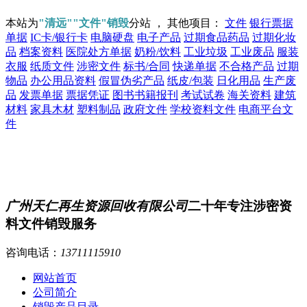
本站为
"清远""文件"销毁
分站 ， 其他项目：
文件
银行票据
单据
IC卡/银行卡
电脑硬盘
电子产品
过期食品药品
过期化妆
品
档案资料
医院处方单据
奶粉/饮料
工业垃圾
工业废品
服装
衣服
纸质文件
涉密文件
标书/合同
快递单据
不合格产品
过期
物品
办公用品资料
假冒伪劣产品
纸皮/包装
日化用品
生产废
品
发票单据
票据凭证
图书书籍报刊
考试试卷
海关资料
建筑
材料
家具木材
塑料制品
政府文件
学校资料文件
电商平台文
件
广州天仁再生资源回收有限公司
二十年专注涉密资
料文件销毁服务
咨询电话：
13711115910
网站首页
公司简介
销毁产品目录