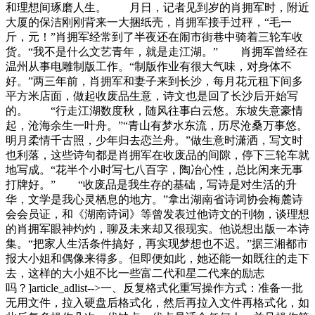
和理想间琢磨人生。 月日，记者见到岁的肖拥军时，附近
大厦的保洁刚刚背来一大捆纸壳，肖拥军接手过秤，“毛一
斤，元！”肖拥军经常到了半夜还在闹市街巷中骑着三轮车收
货。“我不是什么文艺青年，就是走江湖。” 肖拥军曾经在
温州从事电雕制版工作。“制版作业有很大气味，对身体不
好。”两三年前，肖拥军和妻子来到长沙，每月花元租下间多
平方米店面，做起收废品生意，诗文也是回了长沙后开始写
的。 “行走江湖数度秋，随风往事白云悠。东坡失意豪情
起，沧海余生一叶舟。”“青山有梦水东流，历尽沧桑万事悠。
明月柔情千古照，少年归去恋兰舟。”做生意时潇洒，写文时
也利落，这些诗句都是肖拥军在收废品的间隙，停下三轮车就
地写成。“花半个小时写七八百字，陶冶心性，总比闲来无事
打牌好。” “收废品是我生存的基础，写诗是对生活的升
华，文学是我心灵栖息的地方。”拿出湖南省诗词协会梅麓诗
会会员证，和《湖南诗词》等曾发表过他诗文的刊物，谈理想
的肖拥军眼神灼灼，聊及未来却又很现实。他说想出版一本诗
集。“把家人生活条件搞好，再实现梦想也不迟。”据三湘都市
报大小姐和偶像来得多。但即便如此，她还能一如既往的走下
去，这样的大小姐不比一些富二代和星二代来的励志
吗？]article_adlist-->一、反复格式化重写操作方式：准备一批
无用文件，拉入硬盘后格式化，然后再拉入文件再格式化，如