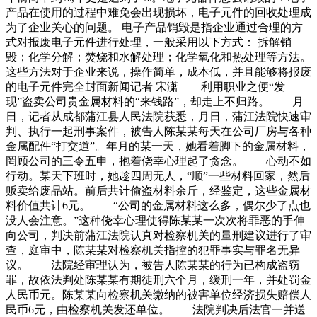
产品在使用的过程中难免会出现损坏，电子元件的回收处理成
为了企业关心的问题。 电子产品销毁是指企业通过合理的方
式对报废电子元件进行处理，一般采用以下方式： 拆解销
毁；化学分解；焚烧和水解处理；化学氧化和热处理等方法。
这些方法对于企业来说，操作简单，成本低，并且能够将报废
的电子元件完全封面新闻记者 宋潇 利用职业之便“发
现”盗卖公司贵金属材料的“来钱路”，却走上不归路。 月
日，记者从成都蒲江县人民法院获悉，月日，蒲江法院快速审
判、执行一起刑事案件，被告人陈某某每天在公司厂房与各种
金属配件“打交道”。年月的某一天，她看着脚下的金属材料，
罔顾公司的三令五申，抱着侥幸心理起了贪念。 心动不如
行动。某天下班时，她趁四周无人，“顺”一些材料回家，然后
贩卖给废品站。前后共计偷盗材料余斤，经鉴定，这些金属材
料价值共计6元。 “公司的金属材料这么多，偶尔少了点也
没人会注意。”这种侥幸心理使得陈某某一次次将罪恶的手伸
向公司，判决前蒲江法院认真对检察机关的量刑建议进行了审
查，庭审中，陈某某对检察机关指控的犯罪事实与罪名无异
议。 法院经审理认为，被告人陈某某的行为已构成盗窃
罪，故依法判处陈某某有期徒刑六个月，缓刑一年，并处罚金
人民币元。陈某某向检察机关缴纳的被害单位经济损失赔偿人
民币6元，由检察机关发还单位。 法院判决后法官一并送