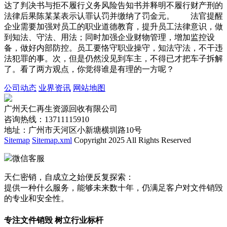
达了判决书与拒不履行义务风险告知书并释明不履行财产刑的
法律后果陈某某表示认罪认罚并缴纳了罚金元。 法官提醒
企业需要加强对员工的职业道德教育，提升员工法律意识，做
到知法、守法、用法；同时加强企业财物管理，增加监控设
备，做好内部防控。员工要恪守职业操守，知法守法，不干违
法犯罪的事。次，但是仍然没见到车主，不得已才把车子拆解
了。看了两方观点，你觉得谁是有理的一方呢？
公司动态
业界资讯
网站地图
广州天仁再生资源回收有限公司
咨询热线：13711115910
地址：广州市天河区小新塘横圳路10号
Sitemap
Sitemap.xml
Copyright 2025 All Rights Reserved
微信客服
天仁密销，自成立之始便反复探索：
提供一种什么服务，能够未来数十年，仍满足客户对文件销毁
的专业和安全性。
专注文件销毁 树立行业标杆