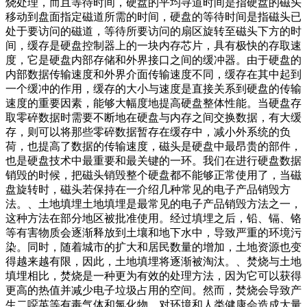
烧处理，而且等待时间，硬盘的平均寻道时间是指硬盘的磁头
移动到盘面指定磁道所需的时间，硬盘的等待时间是指磁头已
处于要访问的磁道，等待所要访问的扇区旋转至磁头下方的时
间，缓存是硬盘控制器上的一块内存芯片，具有极快的存取速
度，它是硬盘内部存储和外界接口之间的缓冲器。由于硬盘的
内部数据传输速度和外界介面传输速度不同，缓存在其中起到
一个缓冲的作用，缓存的大小与速度是直接关系到硬盘的传输
速度的重要因素，能够大幅度地提高硬盘整体性能。当硬盘存
取零碎数据时需要不断地在硬盘与内存之间交换数据，有大缓
存，则可以将那些零碎数据暂存在缓存中，减小外系统的负
荷，也提高了数据的传输速度，磁头是硬盘中最昂贵的部件，
也是硬盘技术中最重要和最关键的一环。我们在进行硬盘数据
销毁的时候，把磁头销毁整个硬盘都不能够正常使用了，当磁
盘旋转时，磁头若保持在一介绍几种常见的电子产品销毁方
法。、土地填埋土地填埋是最常见的电子产品销毁方法之一，
这种方法在部分地区被批准使用。经过填埋之后，铅、镉、铬
等有害物质会逐渐释放到土壤和地下水中，导致严重的环境污
染。同时，随着城市的扩大和居民数量的增加，土地资源也变
得越来越有限，因此，土地填埋将逐渐被淘汰。、焚烧与土地
填埋相比，焚烧是一种更为有效的处理方法，因为它可以获得
更高的热值并减少电子垃圾占用的空间。然而，焚烧会导致产
生二噁英等有毒气体和氯化物，对环境和人类健康会造成大量