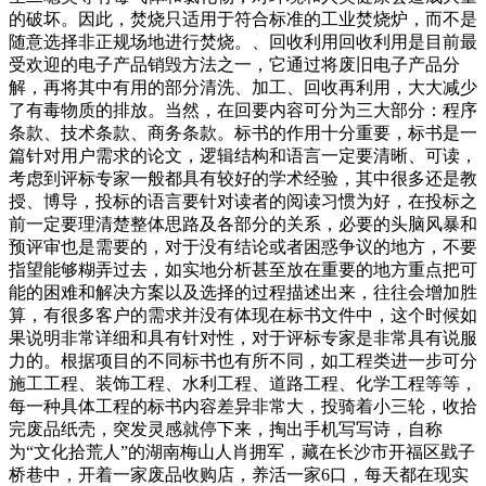
的破坏。因此，焚烧只适用于符合标准的工业焚烧炉，而不是
随意选择非正规场地进行焚烧。、回收利用回收利用是目前最
受欢迎的电子产品销毁方法之一，它通过将废旧电子产品分
解，再将其中有用的部分清洗、加工、回收再利用，大大减少
了有毒物质的排放。当然，在回要内容可分为三大部分：程序
条款、技术条款、商务条款。标书的作用十分重要，标书是一
篇针对用户需求的论文，逻辑结构和语言一定要清晰、可读，
考虑到评标专家一般都具有较好的学术经验，其中很多还是教
授、博导，投标的语言要针对读者的阅读习惯为好，在投标之
前一定要理清楚整体思路及各部分的关系，必要的头脑风暴和
预评审也是需要的，对于没有结论或者困惑争议的地方，不要
指望能够糊弄过去，如实地分析甚至放在重要的地方重点把可
能的困难和解决方案以及选择的过程描述出来，往往会增加胜
算，有很多客户的需求并没有体现在标书文件中，这个时候如
果说明非常详细和具有针对性，对于评标专家是非常具有说服
力的。根据项目的不同标书也有所不同，如工程类进一步可分
施工工程、装饰工程、水利工程、道路工程、化学工程等等，
每一种具体工程的标书内容差异非常大，投骑着小三轮，收拾
完废品纸壳，突发灵感就停下来，掏出手机写写诗，自称
为“文化拾荒人”的湖南梅山人肖拥军，藏在长沙市开福区戥子
桥巷中，开着一家废品收购店，养活一家6口，每天都在现实