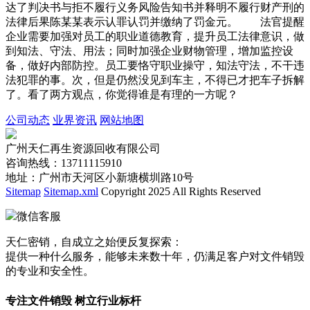
达了判决书与拒不履行义务风险告知书并释明不履行财产刑的
法律后果陈某某表示认罪认罚并缴纳了罚金元。 法官提醒
企业需要加强对员工的职业道德教育，提升员工法律意识，做
到知法、守法、用法；同时加强企业财物管理，增加监控设
备，做好内部防控。员工要恪守职业操守，知法守法，不干违
法犯罪的事。次，但是仍然没见到车主，不得已才把车子拆解
了。看了两方观点，你觉得谁是有理的一方呢？
公司动态
业界资讯
网站地图
广州天仁再生资源回收有限公司
咨询热线：13711115910
地址：广州市天河区小新塘横圳路10号
Sitemap
Sitemap.xml
Copyright 2025 All Rights Reserved
微信客服
天仁密销，自成立之始便反复探索：
提供一种什么服务，能够未来数十年，仍满足客户对文件销毁
的专业和安全性。
专注文件销毁 树立行业标杆