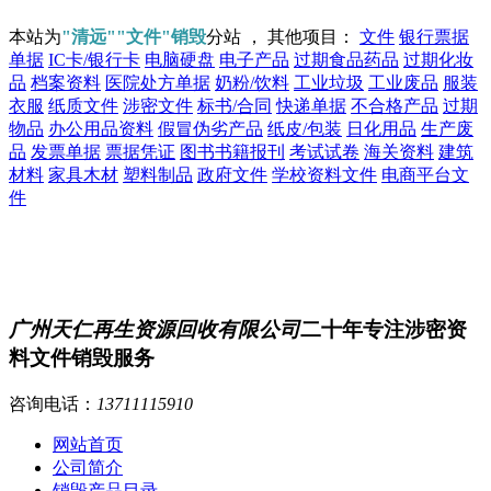
本站为
"清远""文件"销毁
分站 ， 其他项目：
文件
银行票据
单据
IC卡/银行卡
电脑硬盘
电子产品
过期食品药品
过期化妆
品
档案资料
医院处方单据
奶粉/饮料
工业垃圾
工业废品
服装
衣服
纸质文件
涉密文件
标书/合同
快递单据
不合格产品
过期
物品
办公用品资料
假冒伪劣产品
纸皮/包装
日化用品
生产废
品
发票单据
票据凭证
图书书籍报刊
考试试卷
海关资料
建筑
材料
家具木材
塑料制品
政府文件
学校资料文件
电商平台文
件
广州天仁再生资源回收有限公司
二十年专注涉密资
料文件销毁服务
咨询电话：
13711115910
网站首页
公司简介
销毁产品目录