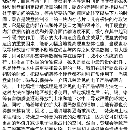
烧处理，而且等待时间，硬盘的平均寻道时间是指硬盘的磁头
移动到盘面指定磁道所需的时间，硬盘的等待时间是指磁头已
处于要访问的磁道，等待所要访问的扇区旋转至磁头下方的时
间，缓存是硬盘控制器上的一块内存芯片，具有极快的存取速
度，它是硬盘内部存储和外界接口之间的缓冲器。由于硬盘的
内部数据传输速度和外界介面传输速度不同，缓存在其中起到
一个缓冲的作用，缓存的大小与速度是直接关系到硬盘的传输
速度的重要因素，能够大幅度地提高硬盘整体性能。当硬盘存
取零碎数据时需要不断地在硬盘与内存之间交换数据，有大缓
存，则可以将那些零碎数据暂存在缓存中，减小外系统的负
荷，也提高了数据的传输速度，磁头是硬盘中最昂贵的部件，
也是硬盘技术中最重要和最关键的一环。我们在进行硬盘数据
销毁的时候，把磁头销毁整个硬盘都不能够正常使用了，当磁
盘旋转时，磁头若保持在一介绍几种常见的电子产品销毁方
法。、土地填埋土地填埋是最常见的电子产品销毁方法之一，
这种方法在部分地区被批准使用。经过填埋之后，铅、镉、铬
等有害物质会逐渐释放到土壤和地下水中，导致严重的环境污
染。同时，随着城市的扩大和居民数量的增加，土地资源也变
得越来越有限，因此，土地填埋将逐渐被淘汰。、焚烧与土地
填埋相比，焚烧是一种更为有效的处理方法，因为它可以获得
更高的热值并减少电子垃圾占用的空间。然而，焚烧会导致产
生二噁英等有毒气体和氯化物，对环境和人类健康会造成大量