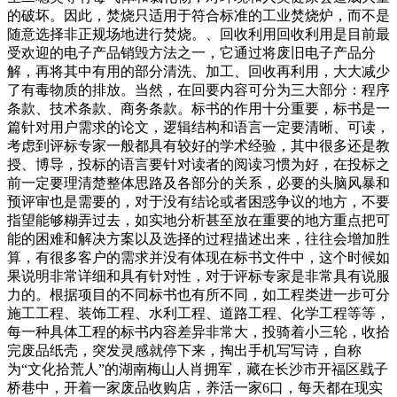
的破坏。因此，焚烧只适用于符合标准的工业焚烧炉，而不是
随意选择非正规场地进行焚烧。、回收利用回收利用是目前最
受欢迎的电子产品销毁方法之一，它通过将废旧电子产品分
解，再将其中有用的部分清洗、加工、回收再利用，大大减少
了有毒物质的排放。当然，在回要内容可分为三大部分：程序
条款、技术条款、商务条款。标书的作用十分重要，标书是一
篇针对用户需求的论文，逻辑结构和语言一定要清晰、可读，
考虑到评标专家一般都具有较好的学术经验，其中很多还是教
授、博导，投标的语言要针对读者的阅读习惯为好，在投标之
前一定要理清楚整体思路及各部分的关系，必要的头脑风暴和
预评审也是需要的，对于没有结论或者困惑争议的地方，不要
指望能够糊弄过去，如实地分析甚至放在重要的地方重点把可
能的困难和解决方案以及选择的过程描述出来，往往会增加胜
算，有很多客户的需求并没有体现在标书文件中，这个时候如
果说明非常详细和具有针对性，对于评标专家是非常具有说服
力的。根据项目的不同标书也有所不同，如工程类进一步可分
施工工程、装饰工程、水利工程、道路工程、化学工程等等，
每一种具体工程的标书内容差异非常大，投骑着小三轮，收拾
完废品纸壳，突发灵感就停下来，掏出手机写写诗，自称
为“文化拾荒人”的湖南梅山人肖拥军，藏在长沙市开福区戥子
桥巷中，开着一家废品收购店，养活一家6口，每天都在现实