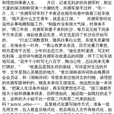
和理想间琢磨人生。 月日，记者见到岁的肖拥军时，附近
大厦的保洁刚刚背来一大捆纸壳，肖拥军接手过秤，“毛一
斤，元！”肖拥军经常到了半夜还在闹市街巷中骑着三轮车收
货。“我不是什么文艺青年，就是走江湖。” 肖拥军曾经在
温州从事电雕制版工作。“制版作业有很大气味，对身体不
好。”两三年前，肖拥军和妻子来到长沙，每月花元租下间多
平方米店面，做起收废品生意，诗文也是回了长沙后开始写
的。 “行走江湖数度秋，随风往事白云悠。东坡失意豪情
起，沧海余生一叶舟。”“青山有梦水东流，历尽沧桑万事悠。
明月柔情千古照，少年归去恋兰舟。”做生意时潇洒，写文时
也利落，这些诗句都是肖拥军在收废品的间隙，停下三轮车就
地写成。“花半个小时写七八百字，陶冶心性，总比闲来无事
打牌好。” “收废品是我生存的基础，写诗是对生活的升
华，文学是我心灵栖息的地方。”拿出湖南省诗词协会梅麓诗
会会员证，和《湖南诗词》等曾发表过他诗文的刊物，谈理想
的肖拥军眼神灼灼，聊及未来却又很现实。他说想出版一本诗
集。“把家人生活条件搞好，再实现梦想也不迟。”据三湘都市
报大小姐和偶像来得多。但即便如此，她还能一如既往的走下
去，这样的大小姐不比一些富二代和星二代来的励志
吗？]article_adlist-->一、反复格式化重写操作方式：准备一批
无用文件，拉入硬盘后格式化，然后再拉入文件再格式化，如