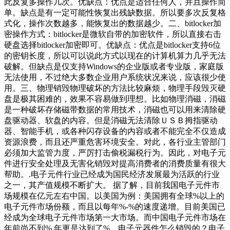
此反复多操作几次。优缺点：优点是适合任何人，并且操作简
单。缺点是有一定可能性恢复出残缺数据。所以要多次反复格
式化，操作次数越多，能恢复出的数据越少。二、bitlocker加
密操作方式：bitlocker是微软自带的加密软件，所以直接右击
硬盘选择bitlocker加密即可。优缺点：优点是bitlocker支持6位
的密钥长度，所以可以说此方式以现在的计算机算力几乎无法
破解。但缺点是仅支持Windows的企业版或者专业版，家庭版
无法使用，不过绝大多数企业用户系统状况来说，应该很少使
用。三、物理销毁物理破坏的方法比较麻烦，物理手段毁灭硬
盘是极其困难的，效果不容易做到理想。比如物理消磁，消磁
是一种破坏存储磁带数据的常用技术，消磁也可以用来清除硬
盘驱动器、软盘的内容。但是消磁无法清除ＵＳＢ拇指驱动
器、智能手机，或各种闪存设备的内容或者不能完全不仅造成
资源浪费，而且还严重危害环境安全。对此，各行业主管部门
必须加大监管力度，严厉打击偷税漏税行为。因此，对电子元
件进行安全处理及无害化销毁对提高消费者的消费质量有很大
帮助。.电子元件行业已经成为国民经济发展最为活跃的行业
之一，其产值规模不断扩大。 据了解，目前我国电子元件市
场规模在亿元左右中国。以美国为例：美国拥有全球%以上的
电子元件市场份额，而且以每年%-%的速度递增。目前美国已
经成为全球电子元件市场第一大市场。而中国电子元件市场在
年前尚不到%,年更是达到了%。电子元器件怎么销毁的？电子