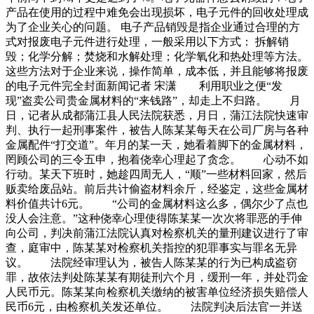
产品在使用的过程中难免会出现损坏，电子元件的回收处理成
为了企业关心的问题。 电子产品销毁是指企业通过合理的方
式对报废电子元件进行处理，一般采用以下方式： 拆解销
毁；化学分解；焚烧和水解处理；化学氧化和热处理等方法。
这些方法对于企业来说，操作简单，成本低，并且能够将报废
的电子元件完全封面新闻记者 宋潇 利用职业之便“发
现”盗卖公司贵金属材料的“来钱路”，却走上不归路。 月
日，记者从成都蒲江县人民法院获悉，月日，蒲江法院快速审
判、执行一起刑事案件，被告人陈某某每天在公司厂房与各种
金属配件“打交道”。年月的某一天，她看着脚下的金属材料，
罔顾公司的三令五申，抱着侥幸心理起了贪念。 心动不如
行动。某天下班时，她趁四周无人，“顺”一些材料回家，然后
贩卖给废品站。前后共计偷盗材料余斤，经鉴定，这些金属材
料价值共计6元。 “公司的金属材料这么多，偶尔少了点也
没人会注意。”这种侥幸心理使得陈某某一次次将罪恶的手伸
向公司，判决前蒲江法院认真对检察机关的量刑建议进行了审
查，庭审中，陈某某对检察机关指控的犯罪事实与罪名无异
议。 法院经审理认为，被告人陈某某的行为已构成盗窃
罪，故依法判处陈某某有期徒刑六个月，缓刑一年，并处罚金
人民币元。陈某某向检察机关缴纳的被害单位经济损失赔偿人
民币6元，由检察机关发还单位。 法院判决后法官一并送