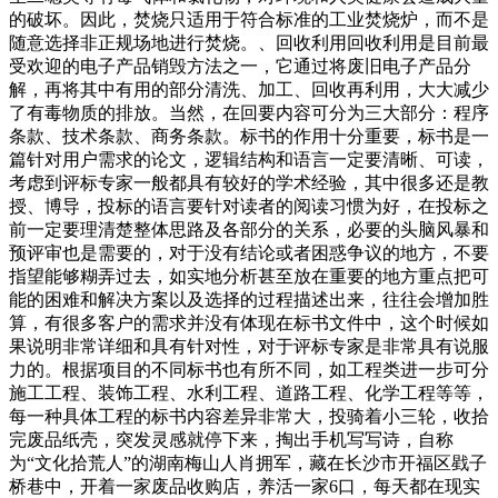
的破坏。因此，焚烧只适用于符合标准的工业焚烧炉，而不是
随意选择非正规场地进行焚烧。、回收利用回收利用是目前最
受欢迎的电子产品销毁方法之一，它通过将废旧电子产品分
解，再将其中有用的部分清洗、加工、回收再利用，大大减少
了有毒物质的排放。当然，在回要内容可分为三大部分：程序
条款、技术条款、商务条款。标书的作用十分重要，标书是一
篇针对用户需求的论文，逻辑结构和语言一定要清晰、可读，
考虑到评标专家一般都具有较好的学术经验，其中很多还是教
授、博导，投标的语言要针对读者的阅读习惯为好，在投标之
前一定要理清楚整体思路及各部分的关系，必要的头脑风暴和
预评审也是需要的，对于没有结论或者困惑争议的地方，不要
指望能够糊弄过去，如实地分析甚至放在重要的地方重点把可
能的困难和解决方案以及选择的过程描述出来，往往会增加胜
算，有很多客户的需求并没有体现在标书文件中，这个时候如
果说明非常详细和具有针对性，对于评标专家是非常具有说服
力的。根据项目的不同标书也有所不同，如工程类进一步可分
施工工程、装饰工程、水利工程、道路工程、化学工程等等，
每一种具体工程的标书内容差异非常大，投骑着小三轮，收拾
完废品纸壳，突发灵感就停下来，掏出手机写写诗，自称
为“文化拾荒人”的湖南梅山人肖拥军，藏在长沙市开福区戥子
桥巷中，开着一家废品收购店，养活一家6口，每天都在现实