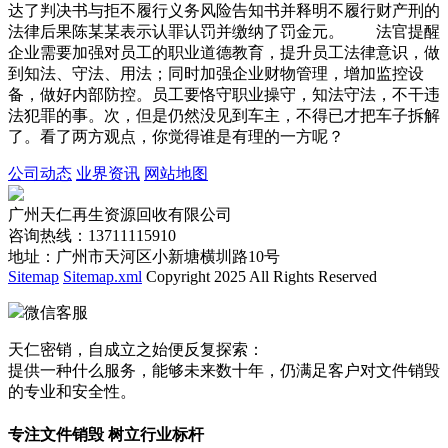
达了判决书与拒不履行义务风险告知书并释明不履行财产刑的
法律后果陈某某表示认罪认罚并缴纳了罚金元。 法官提醒
企业需要加强对员工的职业道德教育，提升员工法律意识，做
到知法、守法、用法；同时加强企业财物管理，增加监控设
备，做好内部防控。员工要恪守职业操守，知法守法，不干违
法犯罪的事。次，但是仍然没见到车主，不得已才把车子拆解
了。看了两方观点，你觉得谁是有理的一方呢？
公司动态
业界资讯
网站地图
广州天仁再生资源回收有限公司
咨询热线：13711115910
地址：广州市天河区小新塘横圳路10号
Sitemap
Sitemap.xml
Copyright 2025 All Rights Reserved
微信客服
天仁密销，自成立之始便反复探索：
提供一种什么服务，能够未来数十年，仍满足客户对文件销毁
的专业和安全性。
专注文件销毁 树立行业标杆