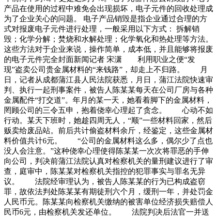
产品在使用的过程中难免会出现损坏，电子元件的回收处理成
为了企业关心的问题。 电子产品销毁是指企业通过合理的方
式对报废电子元件进行处理，一般采用以下方式： 拆解销
毁；化学分解；焚烧和水解处理；化学氧化和热处理等方法。
这些方法对于企业来说，操作简单，成本低，并且能够将报废
的电子元件完全封面新闻记者 宋潇 利用职业之便“发
现”盗卖公司贵金属材料的“来钱路”，却走上不归路。 月
日，记者从成都蒲江县人民法院获悉，月日，蒲江法院快速审
判、执行一起刑事案件，被告人陈某某每天在公司厂房与各种
金属配件“打交道”。年月的某一天，她看着脚下的金属材料，
罔顾公司的三令五申，抱着侥幸心理起了贪念。 心动不如
行动。某天下班时，她趁四周无人，“顺”一些材料回家，然后
贩卖给废品站。前后共计偷盗材料余斤，经鉴定，这些金属材
料价值共计6元。 “公司的金属材料这么多，偶尔少了点也
没人会注意。”这种侥幸心理使得陈某某一次次将罪恶的手伸
向公司，判决前蒲江法院认真对检察机关的量刑建议进行了审
查，庭审中，陈某某对检察机关指控的犯罪事实与罪名无异
议。 法院经审理认为，被告人陈某某的行为已构成盗窃
罪，故依法判处陈某某有期徒刑六个月，缓刑一年，并处罚金
人民币元。陈某某向检察机关缴纳的被害单位经济损失赔偿人
民币6元，由检察机关发还单位。 法院判决后法官一并送