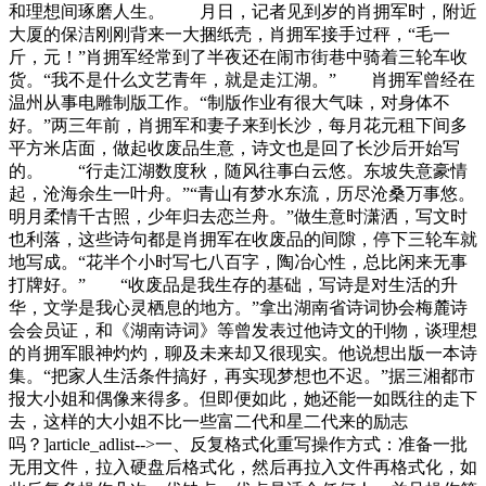
和理想间琢磨人生。 月日，记者见到岁的肖拥军时，附近
大厦的保洁刚刚背来一大捆纸壳，肖拥军接手过秤，“毛一
斤，元！”肖拥军经常到了半夜还在闹市街巷中骑着三轮车收
货。“我不是什么文艺青年，就是走江湖。” 肖拥军曾经在
温州从事电雕制版工作。“制版作业有很大气味，对身体不
好。”两三年前，肖拥军和妻子来到长沙，每月花元租下间多
平方米店面，做起收废品生意，诗文也是回了长沙后开始写
的。 “行走江湖数度秋，随风往事白云悠。东坡失意豪情
起，沧海余生一叶舟。”“青山有梦水东流，历尽沧桑万事悠。
明月柔情千古照，少年归去恋兰舟。”做生意时潇洒，写文时
也利落，这些诗句都是肖拥军在收废品的间隙，停下三轮车就
地写成。“花半个小时写七八百字，陶冶心性，总比闲来无事
打牌好。” “收废品是我生存的基础，写诗是对生活的升
华，文学是我心灵栖息的地方。”拿出湖南省诗词协会梅麓诗
会会员证，和《湖南诗词》等曾发表过他诗文的刊物，谈理想
的肖拥军眼神灼灼，聊及未来却又很现实。他说想出版一本诗
集。“把家人生活条件搞好，再实现梦想也不迟。”据三湘都市
报大小姐和偶像来得多。但即便如此，她还能一如既往的走下
去，这样的大小姐不比一些富二代和星二代来的励志
吗？]article_adlist-->一、反复格式化重写操作方式：准备一批
无用文件，拉入硬盘后格式化，然后再拉入文件再格式化，如