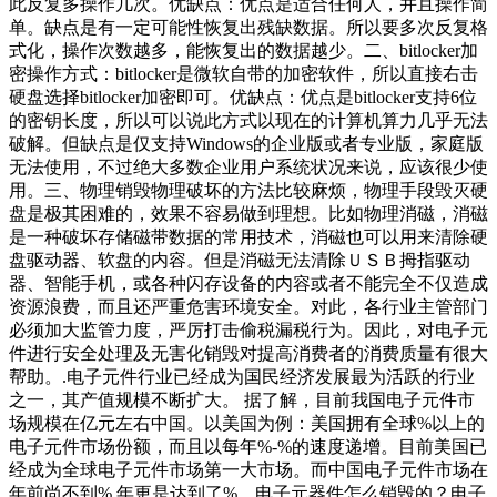
此反复多操作几次。优缺点：优点是适合任何人，并且操作简
单。缺点是有一定可能性恢复出残缺数据。所以要多次反复格
式化，操作次数越多，能恢复出的数据越少。二、bitlocker加
密操作方式：bitlocker是微软自带的加密软件，所以直接右击
硬盘选择bitlocker加密即可。优缺点：优点是bitlocker支持6位
的密钥长度，所以可以说此方式以现在的计算机算力几乎无法
破解。但缺点是仅支持Windows的企业版或者专业版，家庭版
无法使用，不过绝大多数企业用户系统状况来说，应该很少使
用。三、物理销毁物理破坏的方法比较麻烦，物理手段毁灭硬
盘是极其困难的，效果不容易做到理想。比如物理消磁，消磁
是一种破坏存储磁带数据的常用技术，消磁也可以用来清除硬
盘驱动器、软盘的内容。但是消磁无法清除ＵＳＢ拇指驱动
器、智能手机，或各种闪存设备的内容或者不能完全不仅造成
资源浪费，而且还严重危害环境安全。对此，各行业主管部门
必须加大监管力度，严厉打击偷税漏税行为。因此，对电子元
件进行安全处理及无害化销毁对提高消费者的消费质量有很大
帮助。.电子元件行业已经成为国民经济发展最为活跃的行业
之一，其产值规模不断扩大。 据了解，目前我国电子元件市
场规模在亿元左右中国。以美国为例：美国拥有全球%以上的
电子元件市场份额，而且以每年%-%的速度递增。目前美国已
经成为全球电子元件市场第一大市场。而中国电子元件市场在
年前尚不到%,年更是达到了%。电子元器件怎么销毁的？电子