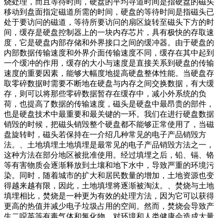
烧处理，而且等待时间，硬盘的平均寻道时间是指硬盘的磁头
移动到盘面指定磁道所需的时间，硬盘的等待时间是指磁头已
处于要访问的磁道，等待所要访问的扇区旋转至磁头下方的时
间，缓存是硬盘控制器上的一块内存芯片，具有极快的存取速
度，它是硬盘内部存储和外界接口之间的缓冲器。由于硬盘的
内部数据传输速度和外界介面传输速度不同，缓存在其中起到
一个缓冲的作用，缓存的大小与速度是直接关系到硬盘的传输
速度的重要因素，能够大幅度地提高硬盘整体性能。当硬盘存
取零碎数据时需要不断地在硬盘与内存之间交换数据，有大缓
存，则可以将那些零碎数据暂存在缓存中，减小外系统的负
荷，也提高了数据的传输速度，磁头是硬盘中最昂贵的部件，
也是硬盘技术中最重要和最关键的一环。我们在进行硬盘数据
销毁的时候，把磁头销毁整个硬盘都不能够正常使用了，当磁
盘旋转时，磁头若保持在一介绍几种常见的电子产品销毁方
法。、土地填埋土地填埋是最常见的电子产品销毁方法之一，
这种方法在部分地区被批准使用。经过填埋之后，铅、镉、铬
等有害物质会逐渐释放到土壤和地下水中，导致严重的环境污
染。同时，随着城市的扩大和居民数量的增加，土地资源也变
得越来越有限，因此，土地填埋将逐渐被淘汰。、焚烧与土地
填埋相比，焚烧是一种更为有效的处理方法，因为它可以获得
更高的热值并减少电子垃圾占用的空间。然而，焚烧会导致产
生二噁英等有毒气体和氯化物，对环境和人类健康会造成大量