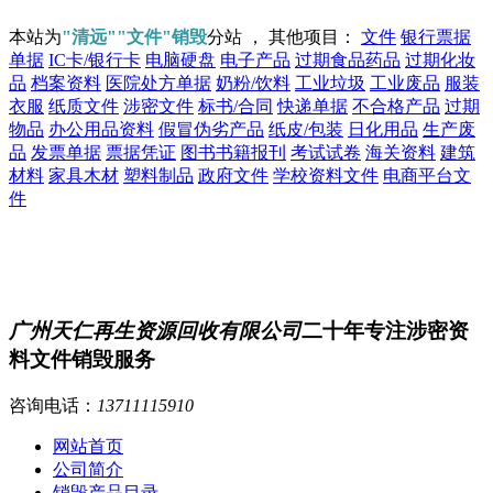
本站为
"清远""文件"销毁
分站 ， 其他项目：
文件
银行票据
单据
IC卡/银行卡
电脑硬盘
电子产品
过期食品药品
过期化妆
品
档案资料
医院处方单据
奶粉/饮料
工业垃圾
工业废品
服装
衣服
纸质文件
涉密文件
标书/合同
快递单据
不合格产品
过期
物品
办公用品资料
假冒伪劣产品
纸皮/包装
日化用品
生产废
品
发票单据
票据凭证
图书书籍报刊
考试试卷
海关资料
建筑
材料
家具木材
塑料制品
政府文件
学校资料文件
电商平台文
件
广州天仁再生资源回收有限公司
二十年专注涉密资
料文件销毁服务
咨询电话：
13711115910
网站首页
公司简介
销毁产品目录