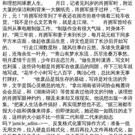
和理想间琢磨人生。 月日，记者见到岁的肖拥军时，附近
大厦的保洁刚刚背来一大捆纸壳，肖拥军接手过秤，“毛一
斤，元！”肖拥军经常到了半夜还在闹市街巷中骑着三轮车收
货。“我不是什么文艺青年，就是走江湖。” 肖拥军曾经在
温州从事电雕制版工作。“制版作业有很大气味，对身体不
好。”两三年前，肖拥军和妻子来到长沙，每月花元租下间多
平方米店面，做起收废品生意，诗文也是回了长沙后开始写
的。 “行走江湖数度秋，随风往事白云悠。东坡失意豪情
起，沧海余生一叶舟。”“青山有梦水东流，历尽沧桑万事悠。
明月柔情千古照，少年归去恋兰舟。”做生意时潇洒，写文时
也利落，这些诗句都是肖拥军在收废品的间隙，停下三轮车就
地写成。“花半个小时写七八百字，陶冶心性，总比闲来无事
打牌好。” “收废品是我生存的基础，写诗是对生活的升
华，文学是我心灵栖息的地方。”拿出湖南省诗词协会梅麓诗
会会员证，和《湖南诗词》等曾发表过他诗文的刊物，谈理想
的肖拥军眼神灼灼，聊及未来却又很现实。他说想出版一本诗
集。“把家人生活条件搞好，再实现梦想也不迟。”据三湘都市
报大小姐和偶像来得多。但即便如此，她还能一如既往的走下
去，这样的大小姐不比一些富二代和星二代来的励志
吗？]article_adlist-->一、反复格式化重写操作方式：准备一批
无用文件，拉入硬盘后格式化，然后再拉入文件再格式化，如