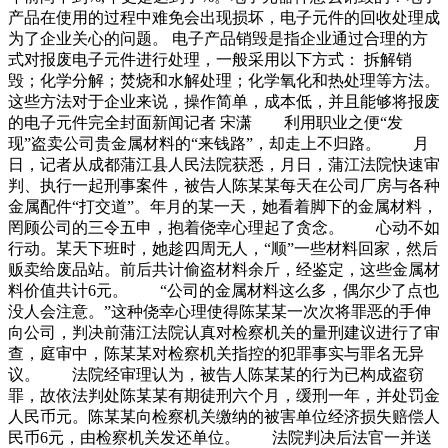
产品在使用的过程中难免会出现损坏，电子元件的回收处理成
为了企业关心的问题。 电子产品销毁是指企业通过合理的方
式对报废电子元件进行处理，一般采用以下方式： 拆解销
毁；化学分解；焚烧和水解处理；化学氧化和热处理等方法。
这些方法对于企业来说，操作简单，成本低，并且能够将报废
的电子元件完全封面新闻记者 宋潇 利用职业之便“发
现”盗卖公司贵金属材料的“来钱路”，却走上不归路。 月
日，记者从成都蒲江县人民法院获悉，月日，蒲江法院快速审
判、执行一起刑事案件，被告人陈某某每天在公司厂房与各种
金属配件“打交道”。年月的某一天，她看着脚下的金属材料，
罔顾公司的三令五申，抱着侥幸心理起了贪念。 心动不如
行动。某天下班时，她趁四周无人，“顺”一些材料回家，然后
贩卖给废品站。前后共计偷盗材料余斤，经鉴定，这些金属材
料价值共计6元。 “公司的金属材料这么多，偶尔少了点也
没人会注意。”这种侥幸心理使得陈某某一次次将罪恶的手伸
向公司，判决前蒲江法院认真对检察机关的量刑建议进行了审
查，庭审中，陈某某对检察机关指控的犯罪事实与罪名无异
议。 法院经审理认为，被告人陈某某的行为已构成盗窃
罪，故依法判处陈某某有期徒刑六个月，缓刑一年，并处罚金
人民币元。陈某某向检察机关缴纳的被害单位经济损失赔偿人
民币6元，由检察机关发还单位。 法院判决后法官一并送