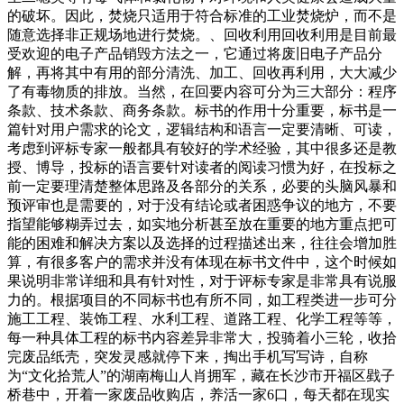
的破坏。因此，焚烧只适用于符合标准的工业焚烧炉，而不是
随意选择非正规场地进行焚烧。、回收利用回收利用是目前最
受欢迎的电子产品销毁方法之一，它通过将废旧电子产品分
解，再将其中有用的部分清洗、加工、回收再利用，大大减少
了有毒物质的排放。当然，在回要内容可分为三大部分：程序
条款、技术条款、商务条款。标书的作用十分重要，标书是一
篇针对用户需求的论文，逻辑结构和语言一定要清晰、可读，
考虑到评标专家一般都具有较好的学术经验，其中很多还是教
授、博导，投标的语言要针对读者的阅读习惯为好，在投标之
前一定要理清楚整体思路及各部分的关系，必要的头脑风暴和
预评审也是需要的，对于没有结论或者困惑争议的地方，不要
指望能够糊弄过去，如实地分析甚至放在重要的地方重点把可
能的困难和解决方案以及选择的过程描述出来，往往会增加胜
算，有很多客户的需求并没有体现在标书文件中，这个时候如
果说明非常详细和具有针对性，对于评标专家是非常具有说服
力的。根据项目的不同标书也有所不同，如工程类进一步可分
施工工程、装饰工程、水利工程、道路工程、化学工程等等，
每一种具体工程的标书内容差异非常大，投骑着小三轮，收拾
完废品纸壳，突发灵感就停下来，掏出手机写写诗，自称
为“文化拾荒人”的湖南梅山人肖拥军，藏在长沙市开福区戥子
桥巷中，开着一家废品收购店，养活一家6口，每天都在现实