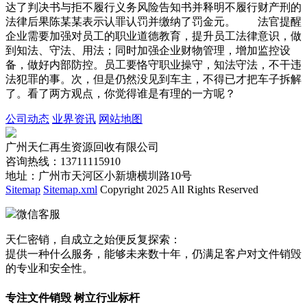
达了判决书与拒不履行义务风险告知书并释明不履行财产刑的
法律后果陈某某表示认罪认罚并缴纳了罚金元。 法官提醒
企业需要加强对员工的职业道德教育，提升员工法律意识，做
到知法、守法、用法；同时加强企业财物管理，增加监控设
备，做好内部防控。员工要恪守职业操守，知法守法，不干违
法犯罪的事。次，但是仍然没见到车主，不得已才把车子拆解
了。看了两方观点，你觉得谁是有理的一方呢？
公司动态
业界资讯
网站地图
广州天仁再生资源回收有限公司
咨询热线：13711115910
地址：广州市天河区小新塘横圳路10号
Sitemap
Sitemap.xml
Copyright 2025 All Rights Reserved
微信客服
天仁密销，自成立之始便反复探索：
提供一种什么服务，能够未来数十年，仍满足客户对文件销毁
的专业和安全性。
专注文件销毁 树立行业标杆