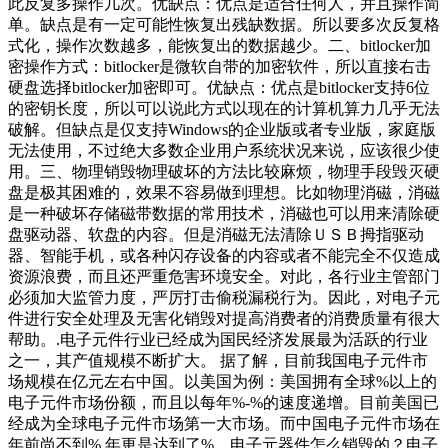
此反复多操作几次。优缺点：优点是适合任何人，并且操作简
单。缺点是有一定可能性恢复出残缺数据。所以要多次反复格
式化，操作次数越多，能恢复出的数据越少。二、bitlocker加
密操作方式：bitlocker是微软自带的加密软件，所以直接右击
硬盘选择bitlocker加密即可。优缺点：优点是bitlocker支持6位
的密钥长度，所以可以说此方式以现在的计算机算力几乎无法
破解。但缺点是仅支持Windows的企业版或者专业版，家庭版
无法使用，不过绝大多数企业用户系统状况来说，应该很少使
用。三、物理销毁物理破坏的方法比较麻烦，物理手段毁灭硬
盘是极其困难的，效果不容易做到理想。比如物理消磁，消磁
是一种破坏存储磁带数据的常用技术，消磁也可以用来清除硬
盘驱动器、软盘的内容。但是消磁无法清除ＵＳＢ拇指驱动
器、智能手机，或各种闪存设备的内容或者不能完全不仅造成
资源浪费，而且还严重危害环境安全。对此，各行业主管部门
必须加大监管力度，严厉打击偷税漏税行为。因此，对电子元
件进行安全处理及无害化销毁对提高消费者的消费质量有很大
帮助。.电子元件行业已经成为国民经济发展最为活跃的行业
之一，其产值规模不断扩大。 据了解，目前我国电子元件市
场规模在亿元左右中国。以美国为例：美国拥有全球%以上的
电子元件市场份额，而且以每年%-%的速度递增。目前美国已
经成为全球电子元件市场第一大市场。而中国电子元件市场在
年前尚不到%,年更是达到了%。电子元器件怎么销毁的？电子