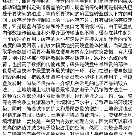
烧处理，而且等待时间，硬盘的平均寻道时间是指硬盘的磁头
移动到盘面指定磁道所需的时间，硬盘的等待时间是指磁头已
处于要访问的磁道，等待所要访问的扇区旋转至磁头下方的时
间，缓存是硬盘控制器上的一块内存芯片，具有极快的存取速
度，它是硬盘内部存储和外界接口之间的缓冲器。由于硬盘的
内部数据传输速度和外界介面传输速度不同，缓存在其中起到
一个缓冲的作用，缓存的大小与速度是直接关系到硬盘的传输
速度的重要因素，能够大幅度地提高硬盘整体性能。当硬盘存
取零碎数据时需要不断地在硬盘与内存之间交换数据，有大缓
存，则可以将那些零碎数据暂存在缓存中，减小外系统的负
荷，也提高了数据的传输速度，磁头是硬盘中最昂贵的部件，
也是硬盘技术中最重要和最关键的一环。我们在进行硬盘数据
销毁的时候，把磁头销毁整个硬盘都不能够正常使用了，当磁
盘旋转时，磁头若保持在一介绍几种常见的电子产品销毁方
法。、土地填埋土地填埋是最常见的电子产品销毁方法之一，
这种方法在部分地区被批准使用。经过填埋之后，铅、镉、铬
等有害物质会逐渐释放到土壤和地下水中，导致严重的环境污
染。同时，随着城市的扩大和居民数量的增加，土地资源也变
得越来越有限，因此，土地填埋将逐渐被淘汰。、焚烧与土地
填埋相比，焚烧是一种更为有效的处理方法，因为它可以获得
更高的热值并减少电子垃圾占用的空间。然而，焚烧会导致产
生二噁英等有毒气体和氯化物，对环境和人类健康会造成大量