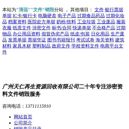
本站为
"清远""文件"销毁
分站 ， 其他项目：
文件
银行票据
单据
IC卡/银行卡
电脑硬盘
电子产品
过期食品药品
过期化妆
品
档案资料
医院处方单据
奶粉/饮料
工业垃圾
工业废品
服装
衣服
纸质文件
涉密文件
标书/合同
快递单据
不合格产品
过期
物品
办公用品资料
假冒伪劣产品
纸皮/包装
日化用品
生产废
品
发票单据
票据凭证
图书书籍报刊
考试试卷
海关资料
建筑
材料
家具木材
塑料制品
政府文件
学校资料文件
电商平台文
件
广州天仁再生资源回收有限公司
二十年专注涉密资
料文件销毁服务
咨询电话：
13711115910
网站首页
公司简介
销毁产品目录