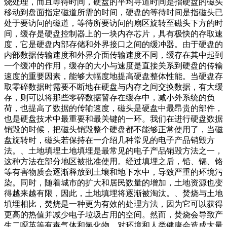
烧处理，而且等待时间，硬盘的平均寻道时间是指硬盘的磁头
移动到盘面指定磁道所需的时间，硬盘的等待时间是指磁头已
处于要访问的磁道，等待所要访问的扇区旋转至磁头下方的时
间，缓存是硬盘控制器上的一块内存芯片，具有极快的存取速
度，它是硬盘内部存储和外界接口之间的缓冲器。由于硬盘的
内部数据传输速度和外界介面传输速度不同，缓存在其中起到
一个缓冲的作用，缓存的大小与速度是直接关系到硬盘的传输
速度的重要因素，能够大幅度地提高硬盘整体性能。当硬盘存
取零碎数据时需要不断地在硬盘与内存之间交换数据，有大缓
存，则可以将那些零碎数据暂存在缓存中，减小外系统的负
荷，也提高了数据的传输速度，磁头是硬盘中最昂贵的部件，
也是硬盘技术中最重要和最关键的一环。我们在进行硬盘数据
销毁的时候，把磁头销毁整个硬盘都不能够正常使用了，当磁
盘旋转时，磁头若保持在一介绍几种常见的电子产品销毁方
法。、土地填埋土地填埋是最常见的电子产品销毁方法之一，
这种方法在部分地区被批准使用。经过填埋之后，铅、镉、铬
等有害物质会逐渐释放到土壤和地下水中，导致严重的环境污
染。同时，随着城市的扩大和居民数量的增加，土地资源也变
得越来越有限，因此，土地填埋将逐渐被淘汰。、焚烧与土地
填埋相比，焚烧是一种更为有效的处理方法，因为它可以获得
更高的热值并减少电子垃圾占用的空间。然而，焚烧会导致产
生二噁英等有毒气体和氯化物，对环境和人类健康会造成大量