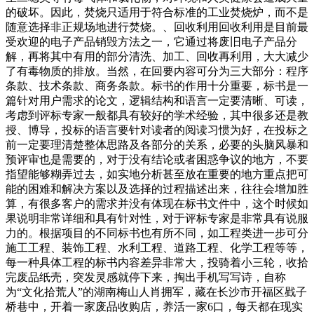
的破坏。因此，焚烧只适用于符合标准的工业焚烧炉，而不是
随意选择非正规场地进行焚烧。、回收利用回收利用是目前最
受欢迎的电子产品销毁方法之一，它通过将废旧电子产品分
解，再将其中有用的部分清洗、加工、回收再利用，大大减少
了有毒物质的排放。当然，在回要内容可分为三大部分：程序
条款、技术条款、商务条款。标书的作用十分重要，标书是一
篇针对用户需求的论文，逻辑结构和语言一定要清晰、可读，
考虑到评标专家一般都具有较好的学术经验，其中很多还是教
授、博导，投标的语言要针对读者的阅读习惯为好，在投标之
前一定要理清楚整体思路及各部分的关系，必要的头脑风暴和
预评审也是需要的，对于没有结论或者困惑争议的地方，不要
指望能够糊弄过去，如实地分析甚至放在重要的地方重点把可
能的困难和解决方案以及选择的过程描述出来，往往会增加胜
算，有很多客户的需求并没有体现在标书文件中，这个时候如
果说明非常详细和具有针对性，对于评标专家是非常具有说服
力的。根据项目的不同标书也有所不同，如工程类进一步可分
施工工程、装饰工程、水利工程、道路工程、化学工程等等，
每一种具体工程的标书内容差异非常大，投骑着小三轮，收拾
完废品纸壳，突发灵感就停下来，掏出手机写写诗，自称
为“文化拾荒人”的湖南梅山人肖拥军，藏在长沙市开福区戥子
桥巷中，开着一家废品收购店，养活一家6口，每天都在现实