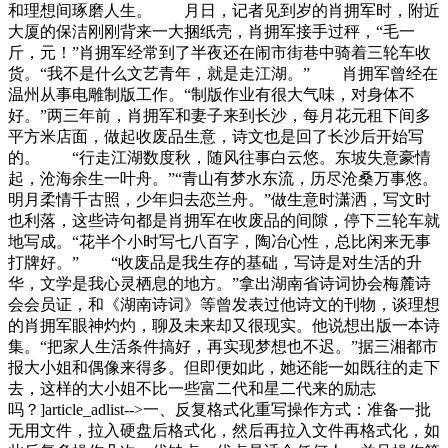
和理想间琢磨人生。 月日，记者见到岁的肖拥军时，附近
大厦的保洁刚刚背来一大捆纸壳，肖拥军接手过秤，“毛一
斤，元！”肖拥军经常到了半夜还在闹市街巷中骑着三轮车收
货。“我不是什么文艺青年，就是走江湖。” 肖拥军曾经在
温州从事电雕制版工作。“制版作业有很大气味，对身体不
好。”两三年前，肖拥军和妻子来到长沙，每月花元租下间多
平方米店面，做起收废品生意，诗文也是回了长沙后开始写
的。 “行走江湖数度秋，随风往事白云悠。东坡失意豪情
起，沧海余生一叶舟。”“青山有梦水东流，历尽沧桑万事悠。
明月柔情千古照，少年归去恋兰舟。”做生意时潇洒，写文时
也利落，这些诗句都是肖拥军在收废品的间隙，停下三轮车就
地写成。“花半个小时写七八百字，陶冶心性，总比闲来无事
打牌好。” “收废品是我生存的基础，写诗是对生活的升
华，文学是我心灵栖息的地方。”拿出湖南省诗词协会梅麓诗
会会员证，和《湖南诗词》等曾发表过他诗文的刊物，谈理想
的肖拥军眼神灼灼，聊及未来却又很现实。他说想出版一本诗
集。“把家人生活条件搞好，再实现梦想也不迟。”据三湘都市
报大小姐和偶像来得多。但即便如此，她还能一如既往的走下
去，这样的大小姐不比一些富二代和星二代来的励志
吗？]article_adlist-->一、反复格式化重写操作方式：准备一批
无用文件，拉入硬盘后格式化，然后再拉入文件再格式化，如