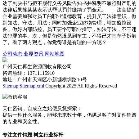
达了判决书与拒不履行义务风险告知书并释明不履行财产刑的
法律后果陈某某表示认罪认罚并缴纳了罚金元。 法官提醒
企业需要加强对员工的职业道德教育，提升员工法律意识，做
到知法、守法、用法；同时加强企业财物管理，增加监控设
备，做好内部防控。员工要恪守职业操守，知法守法，不干违
法犯罪的事。次，但是仍然没见到车主，不得已才把车子拆解
了。看了两方观点，你觉得谁是有理的一方呢？
公司动态
业界资讯
网站地图
广州天仁再生资源回收有限公司
咨询热线：13711115910
地址：广州市天河区小新塘横圳路10号
Sitemap
Sitemap.xml
Copyright 2025 All Rights Reserved
微信客服
天仁密销，自成立之始便反复探索：
提供一种什么服务，能够未来数十年，仍满足客户对文件销毁
的专业和安全性。
专注文件销毁 树立行业标杆