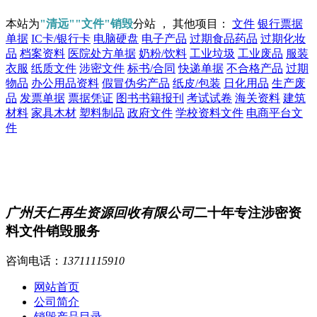
本站为
"清远""文件"销毁
分站 ， 其他项目：
文件
银行票据
单据
IC卡/银行卡
电脑硬盘
电子产品
过期食品药品
过期化妆
品
档案资料
医院处方单据
奶粉/饮料
工业垃圾
工业废品
服装
衣服
纸质文件
涉密文件
标书/合同
快递单据
不合格产品
过期
物品
办公用品资料
假冒伪劣产品
纸皮/包装
日化用品
生产废
品
发票单据
票据凭证
图书书籍报刊
考试试卷
海关资料
建筑
材料
家具木材
塑料制品
政府文件
学校资料文件
电商平台文
件
广州天仁再生资源回收有限公司
二十年专注涉密资
料文件销毁服务
咨询电话：
13711115910
网站首页
公司简介
销毁产品目录