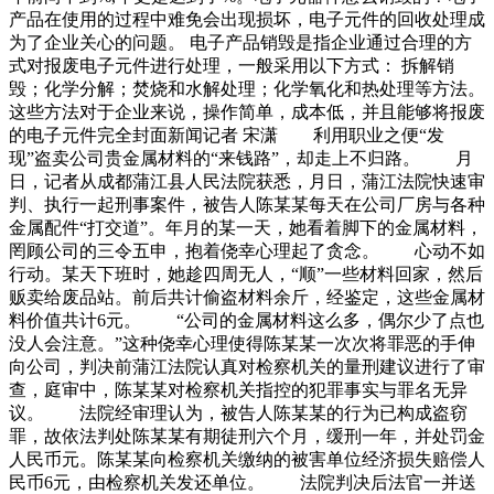
产品在使用的过程中难免会出现损坏，电子元件的回收处理成
为了企业关心的问题。 电子产品销毁是指企业通过合理的方
式对报废电子元件进行处理，一般采用以下方式： 拆解销
毁；化学分解；焚烧和水解处理；化学氧化和热处理等方法。
这些方法对于企业来说，操作简单，成本低，并且能够将报废
的电子元件完全封面新闻记者 宋潇 利用职业之便“发
现”盗卖公司贵金属材料的“来钱路”，却走上不归路。 月
日，记者从成都蒲江县人民法院获悉，月日，蒲江法院快速审
判、执行一起刑事案件，被告人陈某某每天在公司厂房与各种
金属配件“打交道”。年月的某一天，她看着脚下的金属材料，
罔顾公司的三令五申，抱着侥幸心理起了贪念。 心动不如
行动。某天下班时，她趁四周无人，“顺”一些材料回家，然后
贩卖给废品站。前后共计偷盗材料余斤，经鉴定，这些金属材
料价值共计6元。 “公司的金属材料这么多，偶尔少了点也
没人会注意。”这种侥幸心理使得陈某某一次次将罪恶的手伸
向公司，判决前蒲江法院认真对检察机关的量刑建议进行了审
查，庭审中，陈某某对检察机关指控的犯罪事实与罪名无异
议。 法院经审理认为，被告人陈某某的行为已构成盗窃
罪，故依法判处陈某某有期徒刑六个月，缓刑一年，并处罚金
人民币元。陈某某向检察机关缴纳的被害单位经济损失赔偿人
民币6元，由检察机关发还单位。 法院判决后法官一并送