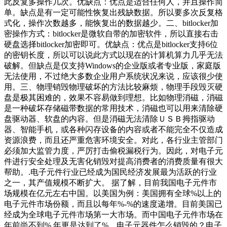
此反复多操作几次。优缺点：优点是适合任何人，并且操作简
单。缺点是有一定可能性恢复出残缺数据。所以要多次反复格
式化，操作次数越多，能恢复出的数据越少。二、bitlocker加
密操作方式：bitlocker是微软自带的加密软件，所以直接右击
硬盘选择bitlocker加密即可。优缺点：优点是bitlocker支持6位
的密钥长度，所以可以说此方式以现在的计算机算力几乎无法
破解。但缺点是仅支持Windows的企业版或者专业版，家庭版
无法使用，不过绝大多数企业用户系统状况来说，应该很少使
用。三、物理销毁物理破坏的方法比较麻烦，物理手段毁灭硬
盘是极其困难的，效果不容易做到理想。比如物理消磁，消磁
是一种破坏存储磁带数据的常用技术，消磁也可以用来清除硬
盘驱动器、软盘的内容。但是消磁无法清除ＵＳＢ拇指驱动
器、智能手机，或各种闪存设备的内容或者不能完全不仅造成
资源浪费，而且还严重危害环境安全。对此，各行业主管部门
必须加大监管力度，严厉打击偷税漏税行为。因此，对电子元
件进行安全处理及无害化销毁对提高消费者的消费质量有很大
帮助。.电子元件行业已经成为国民经济发展最为活跃的行业
之一，其产值规模不断扩大。 据了解，目前我国电子元件市
场规模在亿元左右中国。以美国为例：美国拥有全球%以上的
电子元件市场份额，而且以每年%-%的速度递增。目前美国已
经成为全球电子元件市场第一大市场。而中国电子元件市场在
年前尚不到%,年更是达到了%。电子元器件怎么销毁的？电子