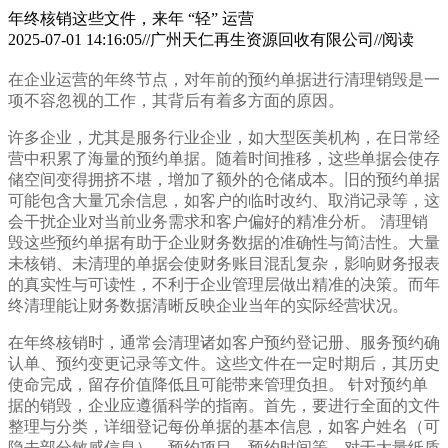
年终核销这些文件，来年 “轻” 运营
2025-07-01 14:16:05//广州天仁再生资源回收有限公司//阅读
在企业运营的年终节点，对年前的预约单据进行清理销毁是一
项不容忽视的工作，其背后有着多方面的原因。
许多企业，尤其是服务行业企业，如大型医美机构，在日常经
营中积累了海量的预约单据。随着时间推移，这些单据会使存
储空间变得拥挤不堪，增加了额外的仓储成本。旧的预约单据
可能包含大量冗余信息，如客户的临时改约、取消记录等，这
会干扰企业对当前业务需求和客户偏好的精准分析。 清理销
毁这些预约单据有助于企业财务数据的准确性与简洁性。大量
未核销、未清理的单据会使财务账目混乱复杂，影响财务报表
的真实性与可读性，不利于企业管理层做出精准的决策。而年
终清理能让财务数据清晰反映企业当年的实际经营状况。
在年终核销时，通常会清理诸如客户预约登记册、服务预约确
认单、预约变更记录等文件。这些文件在一定时期后，其历史
使命完成，留存价值降低且可能带来管理负担。 针对预约单
据的销毁，企业应遵循科学的指南。首先，要进行全面的文件
整理与分类，详细登记每份单据的基本信息，如客户姓名（可
隐去部分敏感信息）、预约项目、预约时间等。对于大量纸质