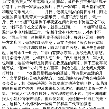
为“文化拾荒人”的湖南梅山人肖拥军，藏在长沙市开福区戥子
桥巷中，开着一家废品收购店，养活一家6口，每天都在现实
和理想间琢磨人生。 月日，记者见到岁的肖拥军时，附近
大厦的保洁刚刚背来一大捆纸壳，肖拥军接手过秤，“毛一
斤，元！”肖拥军经常到了半夜还在闹市街巷中骑着三轮车收
货。“我不是什么文艺青年，就是走江湖。” 肖拥军曾经在
温州从事电雕制版工作。“制版作业有很大气味，对身体不
好。”两三年前，肖拥军和妻子来到长沙，每月花元租下间多
平方米店面，做起收废品生意，诗文也是回了长沙后开始写
的。 “行走江湖数度秋，随风往事白云悠。东坡失意豪情
起，沧海余生一叶舟。”“青山有梦水东流，历尽沧桑万事悠。
明月柔情千古照，少年归去恋兰舟。”做生意时潇洒，写文时
也利落，这些诗句都是肖拥军在收废品的间隙，停下三轮车就
地写成。“花半个小时写七八百字，陶冶心性，总比闲来无事
打牌好。” “收废品是我生存的基础，写诗是对生活的升
华，文学是我心灵栖息的地方。”拿出湖南省诗词协会梅麓诗
会会员证，和《湖南诗词》等曾发表过他诗文的刊物，谈理想
的肖拥军眼神灼灼，聊及未来却又很现实。他说想出版一本诗
集。“把家人生活条件搞好，再实现梦想也不迟。”据三湘都市
报大小姐和偶像来得多。但即便如此，她还能一如既往的走下
去，这样的大小姐不比一些富二代和星二代来的励志
吗？]article_adlist-->一、反复格式化重写操作方式：准备一批