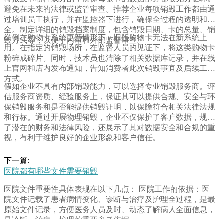
避免在未来的法律或监管审查。推荐企业每项销毁工作都由通
过培训员工执行，并在监控器下进行，确保全过程的透明和安
全。制定详细的销毁档案制度，包含销毁日期、卡的总量、销
举例在购物卡系统更新情形下，旧版购物卡无法在新系统上
毁方式等，以便于内审和外部监督审查。
用。在指定的销毁场所，在监督人员的见证下，将这类购物卡
粉碎成碎片。同时，技术员也清除了相关数据库记录，并在线
上官网和店内发布通知，告知消费者此次销毁事宜及后续工作
方式。
假如企业不具有内部销毁能力，可以选择专业销毁服务商。评
估服务商资质、经验服务上，保证其可以提供合规、安全与环
保销毁服务和是否能提供销毁证明，以保障符合相关法律法规
和行标。通过开展物理销毁，企业不仅保护了客户数据，规避
了潜在的财务和法律风险，还展示了其对数据安全和合规的重
视，有利于维护良好的企业形象和客户信任。
下一篇:
医院都有哪些文件需要销毁
医院文件重要性具体表现在以下几点： 医院工作的依据：医
院文件记载了患者病情变化、诊断与治疗及护理全过程，是最
原始文件记录，方便医务人员及时、动态了解病人全面信息，