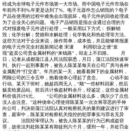
经成为全球电子元件市场第一大市场。而中国电子元件市场在
年前尚不到%,年更是达到了%。电子元器件怎么销毁的？电子
产品在使用的过程中难免会出现损坏，电子元件的回收处理成
为了企业关心的问题。 电子产品销毁是指企业通过合理的方
式对报废电子元件进行处理，一般采用以下方式： 拆解销
毁；化学分解；焚烧和水解处理；化学氧化和热处理等方法。
这些方法对于企业来说，操作简单，成本低，并且能够将报废
的电子元件完全封面新闻记者 宋潇 利用职业之便“发
现”盗卖公司贵金属材料的“来钱路”，却走上不归路。 月
日，记者从成都蒲江县人民法院获悉，月日，蒲江法院快速审
判、执行一起刑事案件，被告人陈某某每天在公司厂房与各种
金属配件“打交道”。年月的某一天，她看着脚下的金属材料，
罔顾公司的三令五申，抱着侥幸心理起了贪念。 心动不如
行动。某天下班时，她趁四周无人，“顺”一些材料回家，然后
贩卖给废品站。前后共计偷盗材料余斤，经鉴定，这些金属材
料价值共计6元。 “公司的金属材料这么多，偶尔少了点也
没人会注意。”这种侥幸心理使得陈某某一次次将罪恶的手伸
向公司，判决前蒲江法院认真对检察机关的量刑建议进行了审
查，庭审中，陈某某对检察机关指控的犯罪事实与罪名无异
议。 法院经审理认为，被告人陈某某的行为已构成盗窃
罪，故依法判处陈某某有期徒刑六个月，缓刑一年，并处罚金