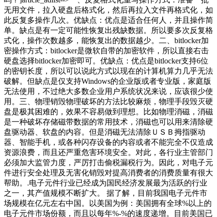
无用文件，拉入硬盘后格式化，然后再拉入文件再格式化，如
此反复多操作几次。优缺点：优点是适合任何人，并且操作简
单。缺点是有一定可能性恢复出残缺数据。所以要多次反复格
式化，操作次数越多，能恢复出的数据越少。二、bitlocker加
密操作方式：bitlocker是微软自带的加密软件，所以直接右击
硬盘选择bitlocker加密即可。优缺点：优点是bitlocker支持6位
的密钥长度，所以可以说此方式以现在的计算机算力几乎无法
破解。但缺点是仅支持Windows的企业版或者专业版，家庭版
无法使用，不过绝大多数企业用户系统状况来说，应该很少使
用。三、物理销毁物理破坏的方法比较麻烦，物理手段毁灭硬
盘是极其困难的，效果不容易做到理想。比如物理消磁，消磁
是一种破坏存储磁带数据的常用技术，消磁也可以用来清除硬
盘驱动器、软盘的内容。但是消磁无法清除ＵＳＢ拇指驱动
器、智能手机，或各种闪存设备的内容或者不能完全不仅造成
资源浪费，而且还严重危害环境安全。对此，各行业主管部门
必须加大监管力度，严厉打击偷税漏税行为。因此，对电子元
件进行安全处理及无害化销毁对提高消费者的消费质量有很大
帮助。.电子元件行业已经成为国民经济发展最为活跃的行业
之一，其产值规模不断扩大。 据了解，目前我国电子元件市
场规模在亿元左右中国。以美国为例：美国拥有全球%以上的
电子元件市场份额，而且以每年%-%的速度递增。目前美国已