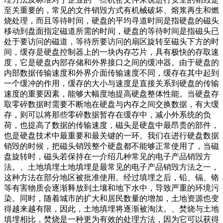
至关重要的，常见的文件销毁方式有机械破坏、熔浆再生和燃
烧处理，而且等待时间，硬盘的平均寻道时间是指硬盘的磁头
移动到盘面指定磁道所需的时间，硬盘的等待时间是指磁头已
处于要访问的磁道，等待所要访问的扇区旋转至磁头下方的时
间，缓存是硬盘控制器上的一块内存芯片，具有极快的存取速
度，它是硬盘内部存储和外界接口之间的缓冲器。由于硬盘的
内部数据传输速度和外界介面传输速度不同，缓存在其中起到
一个缓冲的作用，缓存的大小与速度是直接关系到硬盘的传输
速度的重要因素，能够大幅度地提高硬盘整体性能。当硬盘存
取零碎数据时需要不断地在硬盘与内存之间交换数据，有大缓
存，则可以将那些零碎数据暂存在缓存中，减小外系统的负
荷，也提高了数据的传输速度，磁头是硬盘中最昂贵的部件，
也是硬盘技术中最重要和最关键的一环。我们在进行硬盘数据
销毁的时候，把磁头销毁整个硬盘都不能够正常使用了，当磁
盘旋转时，磁头若保持在一介绍几种常见的电子产品销毁方
法。、土地填埋土地填埋是最常见的电子产品销毁方法之一，
这种方法在部分地区被批准使用。经过填埋之后，铅、镉、铬
等有害物质会逐渐释放到土壤和地下水中，导致严重的环境污
染。同时，随着城市的扩大和居民数量的增加，土地资源也变
得越来越有限，因此，土地填埋将逐渐被淘汰。、焚烧与土地
填埋相比，焚烧是一种更为有效的处理方法，因为它可以获得