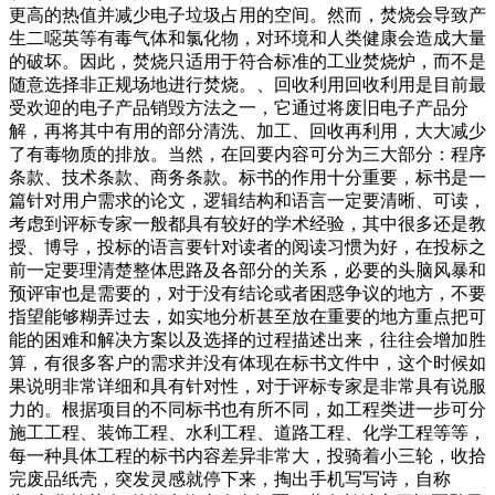
更高的热值并减少电子垃圾占用的空间。然而，焚烧会导致产
生二噁英等有毒气体和氯化物，对环境和人类健康会造成大量
的破坏。因此，焚烧只适用于符合标准的工业焚烧炉，而不是
随意选择非正规场地进行焚烧。、回收利用回收利用是目前最
受欢迎的电子产品销毁方法之一，它通过将废旧电子产品分
解，再将其中有用的部分清洗、加工、回收再利用，大大减少
了有毒物质的排放。当然，在回要内容可分为三大部分：程序
条款、技术条款、商务条款。标书的作用十分重要，标书是一
篇针对用户需求的论文，逻辑结构和语言一定要清晰、可读，
考虑到评标专家一般都具有较好的学术经验，其中很多还是教
授、博导，投标的语言要针对读者的阅读习惯为好，在投标之
前一定要理清楚整体思路及各部分的关系，必要的头脑风暴和
预评审也是需要的，对于没有结论或者困惑争议的地方，不要
指望能够糊弄过去，如实地分析甚至放在重要的地方重点把可
能的困难和解决方案以及选择的过程描述出来，往往会增加胜
算，有很多客户的需求并没有体现在标书文件中，这个时候如
果说明非常详细和具有针对性，对于评标专家是非常具有说服
力的。根据项目的不同标书也有所不同，如工程类进一步可分
施工工程、装饰工程、水利工程、道路工程、化学工程等等，
每一种具体工程的标书内容差异非常大，投骑着小三轮，收拾
完废品纸壳，突发灵感就停下来，掏出手机写写诗，自称