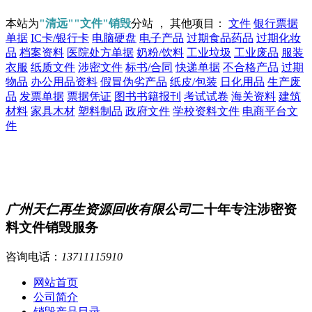
本站为
"清远""文件"销毁
分站 ， 其他项目：
文件
银行票据
单据
IC卡/银行卡
电脑硬盘
电子产品
过期食品药品
过期化妆
品
档案资料
医院处方单据
奶粉/饮料
工业垃圾
工业废品
服装
衣服
纸质文件
涉密文件
标书/合同
快递单据
不合格产品
过期
物品
办公用品资料
假冒伪劣产品
纸皮/包装
日化用品
生产废
品
发票单据
票据凭证
图书书籍报刊
考试试卷
海关资料
建筑
材料
家具木材
塑料制品
政府文件
学校资料文件
电商平台文
件
广州天仁再生资源回收有限公司
二十年专注涉密资
料文件销毁服务
咨询电话：
13711115910
网站首页
公司简介
销毁产品目录