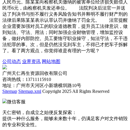
人民币元。陈某某向检察机关缴纳的被害单位经济损失赔偿人
民币6元，由检察机关发还单位。 法院判决后法官一并送
达了判决书与拒不履行义务风险告知书并释明不履行财产刑的
法律后果陈某某表示认罪认罚并缴纳了罚金元。 法官提醒
企业需要加强对员工的职业道德教育，提升员工法律意识，做
到知法、守法、用法；同时加强企业财物管理，增加监控设
备，做好内部防控。员工要恪守职业操守，知法守法，不干违
法犯罪的事。次，但是仍然没见到车主，不得已才把车子拆解
了。看了两方观点，你觉得谁是有理的一方呢？
公司动态
业界资讯
网站地图
广州天仁再生资源回收有限公司
咨询热线：13711115910
地址：广州市天河区小新塘横圳路10号
Sitemap
Sitemap.xml
Copyright 2025 All Rights Reserved
微信客服
天仁密销，自成立之始便反复探索：
提供一种什么服务，能够未来数十年，仍满足客户对文件销毁
的专业和安全性。