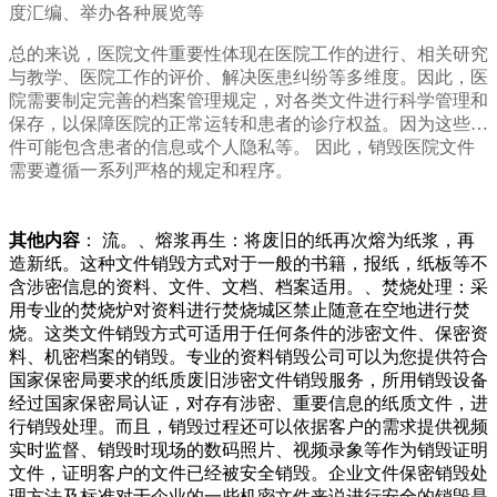
度汇编、举办各种展览等
总的来说，医院文件重要性体现在医院工作的进行、相关研究
与教学、医院工作的评价、解决医患纠纷等多维度。因此，医
院需要制定完善的档案管理规定，对各类文件进行科学管理和
保存，以保障医院的正常运转和患者的诊疗权益。因为这些文
件可能包含患者的信息或个人隐私等。 因此，销毁医院文件
需要遵循一系列严格的规定和程序。
其他内容
： 流。、熔浆再生：将废旧的纸再次熔为纸浆，再
造新纸。这种文件销毁方式对于一般的书籍，报纸，纸板等不
含涉密信息的资料、文件、文档、档案适用。、焚烧处理：采
用专业的焚烧炉对资料进行焚烧城区禁止随意在空地进行焚
烧。这类文件销毁方式可适用于任何条件的涉密文件、保密资
料、机密档案的销毁。专业的资料销毁公司可以为您提供符合
国家保密局要求的纸质废旧涉密文件销毁服务，所用销毁设备
经过国家保密局认证，对存有涉密、重要信息的纸质文件，进
行销毁处理。而且，销毁过程还可以依据客户的需求提供视频
实时监督、销毁时现场的数码照片、视频录象等作为销毁证明
文件，证明客户的文件已经被安全销毁。企业文件保密销毁处
理方法及标准对于企业的一些机密文件来说进行安全的销毁是