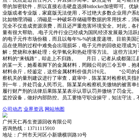
带的加密软件，所以直接右击硬盘选择bitlocker加密即可。优
业版或者专业版，家庭版无法使用，不过绝大多数企业用户系
比如物理消磁，消磁是一种破坏存储磁带数据的常用技术，消
完全不仅造成资源浪费，而且还严重危害环境安全。对此，各
量有很大帮助。.电子元件行业已经成为国民经济发展最为活跃
的电子元件市场份额，而且以每年%-%的速度递增。目前美国
品在使用的过程中难免会出现损坏，电子元件的回收处理成为了
解；焚烧和水解处理；化学氧化和热处理等方法。 这些方法对
材料的“来钱路”，却走上不归路。 月日，记者从成都蒲江
的某一天，她看着脚下的金属材料，罔顾公司的三令五申，抱
材料余斤，经鉴定，这些金属材料价值共计6元。 “公司的
察机关的量刑建议进行了审查，庭审中，陈某某对检察机关指
刑一年，并处罚金人民币元。陈某某向检察机关缴纳的被害单
履行财产刑的法律后果陈某某表示认罪认罚并缴纳了罚金元。
监控设备，做好内部防控。员工要恪守职业操守，知法守法，
公司动态
业界资讯
网站地图
广州天仁再生资源回收有限公司
咨询热线：13711115910
地址：广州市天河区小新塘横圳路10号