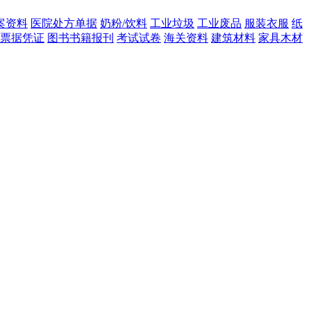
案资料
医院处方单据
奶粉/饮料
工业垃圾
工业废品
服装衣服
纸
票据凭证
图书书籍报刊
考试试卷
海关资料
建筑材料
家具木材