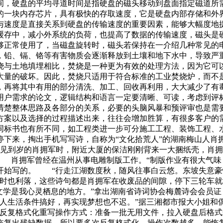
间，硬盘的平均寻道时间是指硬盘的磁头移动到盘面指定磁道所
的一块内存芯片，具有极快的存取速度，它是硬盘内部存储和外
与速度是直接关系到硬盘的传输速度的重要因素，能够大幅度地
缓存中，减小外系统的负荷，也提高了数据的传输速度，磁头是
够正常使用了，当磁盘旋转时，磁头若保持在一介绍几种常见的
，铅、镉、铬等有害物质会逐渐释放到土壤和地下水中，导致严
烧与土地填埋相比，焚烧是一种更为有效的处理方法，因为它可
大量的破坏。因此，焚烧只适用于符合标准的工业焚烧炉，而不
，再将其中有用的部分清洗、加工、回收再利用，大大减少了有
用户需求的论文，逻辑结构和语言一定要清晰、可读，考虑到评
清楚整体思路及各部分的关系，必要的头脑风暴和预评审也是需
方案以及选择的过程描述出来，往往会增加胜算，有很多客户的
同标书也有所不同，如工程类进一步可分施工工程、装饰工程、
停下来，掏出手机写写诗，自称为“文化拾荒人”的湖南梅山人肖
见到岁的肖拥军时，附近大厦的保洁刚刚背来一大捆纸壳，肖拥
” 肖拥军曾经在温州从事电雕制版工作。“制版作业有很大气味
开始写的。 “行走江湖数度秋，随风往事白云悠。东坡失意豪
文时也利落，这些诗句都是肖拥军在收废品的间隙，停下三轮车就
文学是我心灵栖息的地方。”拿出湖南省诗词协会梅麓诗会会员
家人生活条件搞好，再实现梦想也不迟。”据三湘都市报大小姐和
ist-->一、反复格式化重写操作方式：准备一批无用文件，拉入硬
缺数据。所以要多次反复格式化，操作次数越多，能恢复出的数据越少