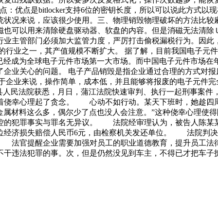
缺点：优点是bitlocker支持6位的密钥长度，所以可以说此方式
统状况来说，应该很少使用。三、物理销毁物理破坏的方法比较
磁也可以用来清除硬盘驱动器、软盘的内容。但是消磁无法清除
行业主管部门必须加大监管力度，严厉打击偷税漏税行为。因此
的行业之一，其产值规模不断扩大。 据了解，目前我国电子元
已经成为全球电子元件市场第一大市场。而中国电子元件市场在
企业关心的问题。 电子产品销毁是指企业通过合理的方式对报
于企业来说，操作简单，成本低，并且能够将报废的电子元件完
县人民法院获悉，月日，蒲江法院快速审判、执行一起刑事案件，
着侥幸心理起了贪念。 心动不如行动。某天下班时，她趁四周
金属材料这么多，偶尔少了点也没人会注意。”这种侥幸心理使
控的犯罪事实与罪名无异议。 法院经审理认为，被告人陈某
位经济损失赔偿人民币6元，由检察机关发还单位。 法院判决
 法官提醒企业需要加强对员工的职业道德教育，提升员工法
不干违法犯罪的事。次，但是仍然没见到车主，不得已才把车子