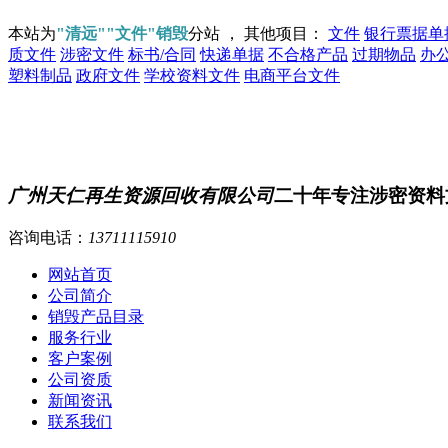
本站为
"清远""文件"销毁
分站 ， 其他项目：
文件
银行票据单
质文件
涉密文件
标书/合同
快递单据
不合格产品
过期物品
办
塑料制品
政府文件
学校资料文件
电商平台文件
广州天仁再生资源回收有限公司
二十年专注涉密资料
咨询电话：
13711115910
网站首页
公司简介
销毁产品目录
服务行业
客户案例
公司资质
新闻资讯
联系我们