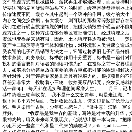
文件销毁方式有机械破坏、熔浆再生和燃烧处理，而且等待时
所要访问的扇区旋转至磁头下方的时间，缓存是硬盘控制器上
传输速度不同，缓存在其中起到一个缓冲的作用，缓存的大小
内存之间交换数据，有大缓存，则可以将那些零碎数据暂存在
我们在进行硬盘数据销毁的时候，把磁头销毁整个硬盘都不能
毁方法之一，这种方法在部分地区被批准使用。经过填埋之后
资源也变得越来越有限，因此，土地填埋将逐渐被淘汰。、焚
致产生二噁英等有毒气体和氯化物，对环境和人类健康会造成
受欢迎的电子产品销毁方法之一，它通过将废旧电子产品分解
技术条款、商务条款。标书的作用十分重要，标书是一篇针对
投标的语言要针对读者的阅读习惯为好，在投标之前一定要理
去，如实地分析甚至放在重要的地方重点把可能的困难和解决
有针对性，对于评标专家是非常具有说服力的。根据项目的不
容差异非常大，投骑着小三轮，收拾完废品纸壳，突发灵感就
活一家6口，每天都在现实和理想间琢磨人生。 月日，记者
巷中骑着三轮车收货。“我不是什么文艺青年，就是走江湖。
租下间多平方米店面，做起收废品生意，诗文也是回了长沙后
悠。明月柔情千古照，少年归去恋兰舟。”做生意时潇洒，写
牌好。” “收废品是我生存的基础，写诗是对生活的升华，
眼神灼灼，聊及未来却又很现实。他说想出版一本诗集。“把
小姐不比一些富二代和星二代来的励志吗？]article_adl
点：优点是适合任何人，并且操作简单。缺点是有一定可能性恢复出残