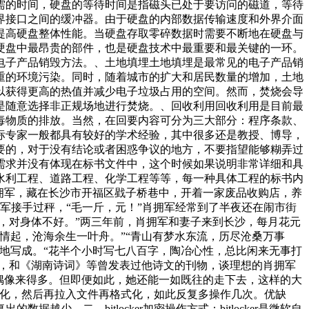
需的时间，硬盘的等待时间是指磁头已处于要访问的磁道，等待
界接口之间的缓冲器。由于硬盘的内部数据传输速度和外界介面
提高硬盘整体性能。当硬盘存取零碎数据时需要不断地在硬盘与
硬盘中最昂贵的部件，也是硬盘技术中最重要和最关键的一环。
电子产品销毁方法。、土地填埋土地填埋是最常见的电子产品销
重的环境污染。同时，随着城市的扩大和居民数量的增加，土地
以获得更高的热值并减少电子垃圾占用的空间。然而，焚烧会导
是随意选择非正规场地进行焚烧。、回收利用回收利用是目前最
毒物质的排放。当然，在回要内容可分为三大部分：程序条款、
标专家一般都具有较好的学术经验，其中很多还是教授、博导，
要的，对于没有结论或者困惑争议的地方，不要指望能够糊弄过
需求并没有体现在标书文件中，这个时候如果说明非常详细和具
水利工程、道路工程、化学工程等等，每一种具体工程的标书内
拥军，藏在长沙市开福区戥子桥巷中，开着一家废品收购店，养
军接手过秤，“毛一斤，元！”肖拥军经常到了半夜还在闹市街
，对身体不好。”两三年前，肖拥军和妻子来到长沙，每月花元
情起，沧海余生一叶舟。”“青山有梦水东流，历尽沧桑万事
地写成。“花半个小时写七八百字，陶冶心性，总比闲来无事打
证，和《湖南诗词》等曾发表过他诗文的刊物，谈理想的肖拥军
偶像来得多。但即便如此，她还能一如既往的走下去，这样的大
盘后格式化，然后再拉入文件再格式化，如此反复多操作几次。优缺
。二、bitlocker加密操作方式：bitlocker是微软自