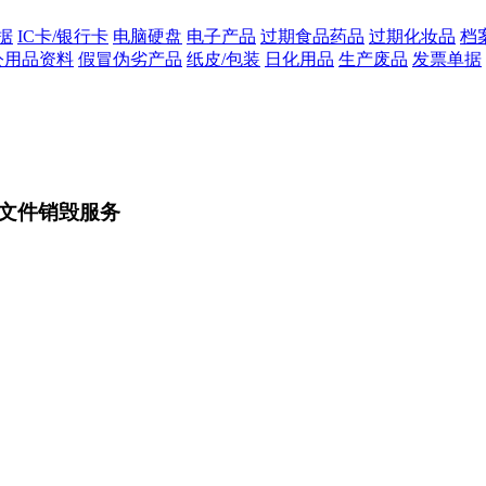
据
IC卡/银行卡
电脑硬盘
电子产品
过期食品药品
过期化妆品
档
公用品资料
假冒伪劣产品
纸皮/包装
日化用品
生产废品
发票单据
文件销毁服务