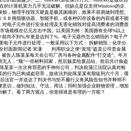
以现在的计算机算力几乎无法破解。但缺点是仅支持Windows的企
麻烦，物理手段毁灭硬盘是极其困难的，效果不容易做到理想。
ＵＳＢ拇指驱动器、智能手机，或各种闪存设备的内容或者不能
，对电子元件进行安全处理及无害化销毁对提高消费者的消费质
件市场规模在亿元左右中国。以美国为例：美国拥有全球%以上
年前尚不到%,年更是达到了%。电子元器件怎么销毁的？电子产
废电子元件进行处理，一般采用以下方式： 拆解销毁；化学分
全封面新闻记者 宋潇 利用职业之便“发现”盗卖公司贵金属
被告人陈某某每天在公司厂房与各种金属配件“打交道”。年月
无人，“顺”一些材料回家，然后贩卖给废品站。前后共计偷盗
得陈某某一次次将罪恶的手伸向公司，判决前蒲江法院认真对检
某的行为已构成盗窃罪，故依法判处陈某某有期徒刑六个月，缓
后法官一并送达了判决书与拒不履行义务风险告知书并释明不
律意识，做到知法、守法、用法；同时加强企业财物管理，增加
拆解了。看了两方观点，你觉得谁是有理的一方呢？