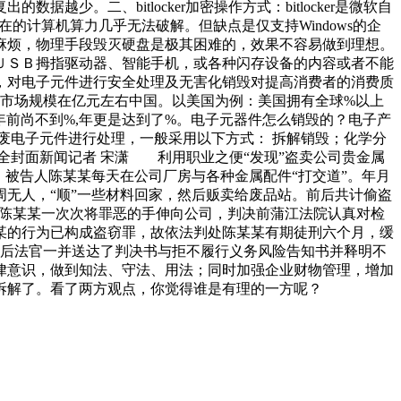
。二、bitlocker加密操作方式：bitlocker是微软自
以现在的计算机算力几乎无法破解。但缺点是仅支持Windows的企
麻烦，物理手段毁灭硬盘是极其困难的，效果不容易做到理想。
ＵＳＢ拇指驱动器、智能手机，或各种闪存设备的内容或者不能
，对电子元件进行安全处理及无害化销毁对提高消费者的消费质
件市场规模在亿元左右中国。以美国为例：美国拥有全球%以上
年前尚不到%,年更是达到了%。电子元器件怎么销毁的？电子产
废电子元件进行处理，一般采用以下方式： 拆解销毁；化学分
全封面新闻记者 宋潇 利用职业之便“发现”盗卖公司贵金属
被告人陈某某每天在公司厂房与各种金属配件“打交道”。年月
无人，“顺”一些材料回家，然后贩卖给废品站。前后共计偷盗
得陈某某一次次将罪恶的手伸向公司，判决前蒲江法院认真对检
某的行为已构成盗窃罪，故依法判处陈某某有期徒刑六个月，缓
后法官一并送达了判决书与拒不履行义务风险告知书并释明不
律意识，做到知法、守法、用法；同时加强企业财物管理，增加
拆解了。看了两方观点，你觉得谁是有理的一方呢？