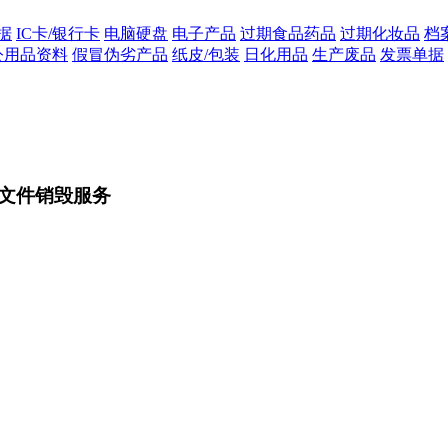
据
IC卡/银行卡
电脑硬盘
电子产品
过期食品药品
过期化妆品
档
公用品资料
假冒伪劣产品
纸皮/包装
日化用品
生产废品
发票单据
文件销毁服务