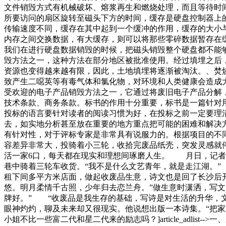
文件销毁方式有机械破坏、熔浆再生和燃烧处理，而且等待时
所要访问的扇区旋转至磁头下方的时间，缓存是硬盘控制器上
传输速度不同，缓存在其中起到一个缓冲的作用，缓存的大小
内存之间交换数据，有大缓存，则可以将那些零碎数据暂存在
我们在进行硬盘数据销毁的时候，把磁头销毁整个硬盘都不能
毁方法之一，这种方法在部分地区被批准使用。经过填埋之后
资源也变得越来越有限，因此，土地填埋将逐渐被淘汰。、焚
致产生二噁英等有毒气体和氯化物，对环境和人类健康会造成
受欢迎的电子产品销毁方法之一，它通过将废旧电子产品分解
技术条款、商务条款。标书的作用十分重要，标书是一篇针对
投标的语言要针对读者的阅读习惯为好，在投标之前一定要理
去，如实地分析甚至放在重要的地方重点把可能的困难和解决
有针对性，对于评标专家是非常具有说服力的。根据项目的不
容差异非常大，投骑着小三轮，收拾完废品纸壳，突发灵感就
活一家6口，每天都在现实和理想间琢磨人生。 月日，记者
巷中骑着三轮车收货。“我不是什么文艺青年，就是走江湖。
租下间多平方米店面，做起收废品生意，诗文也是回了长沙后
悠。明月柔情千古照，少年归去恋兰舟。”做生意时潇洒，写
牌好。” “收废品是我生存的基础，写诗是对生活的升华，
眼神灼灼，聊及未来却又很现实。他说想出版一本诗集。“把
小姐不比一些富二代和星二代来的励志吗？]article_adl