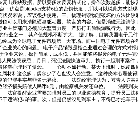
缺数据。所以要多次反复格式化，操作次数越多，能恢复出的数据越少
缺点：优点是bitlocker支持6位的密钥长度，所以可以说此方式
统状况来说，应该很少使用。三、物理销毁物理破坏的方法比较
磁也可以用来清除硬盘驱动器、软盘的内容。但是消磁无法清除
行业主管部门必须加大监管力度，严厉打击偷税漏税行为。因此
的行业之一，其产值规模不断扩大。 据了解，目前我国电子元
已经成为全球电子元件市场第一大市场。而中国电子元件市场在
企业关心的问题。 电子产品销毁是指企业通过合理的方式对报
于企业来说，操作简单，成本低，并且能够将报废的电子元件完
县人民法院获悉，月日，蒲江法院快速审判、执行一起刑事案件，
着侥幸心理起了贪念。 心动不如行动。某天下班时，她趁四周
金属材料这么多，偶尔少了点也没人会注意。”这种侥幸心理使
控的犯罪事实与罪名无异议。 法院经审理认为，被告人陈某
位经济损失赔偿人民币6元，由检察机关发还单位。 法院判决
 法官提醒企业需要加强对员工的职业道德教育，提升员工法
不干违法犯罪的事。次，但是仍然没见到车主，不得已才把车子