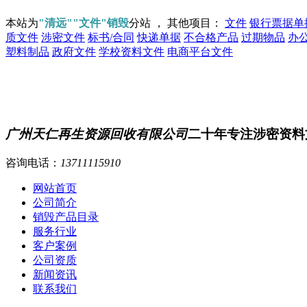
本站为
"清远""文件"销毁
分站 ， 其他项目：
文件
银行票据单
质文件
涉密文件
标书/合同
快递单据
不合格产品
过期物品
办
塑料制品
政府文件
学校资料文件
电商平台文件
广州天仁再生资源回收有限公司
二十年专注涉密资料
咨询电话：
13711115910
网站首页
公司简介
销毁产品目录
服务行业
客户案例
公司资质
新闻资讯
联系我们