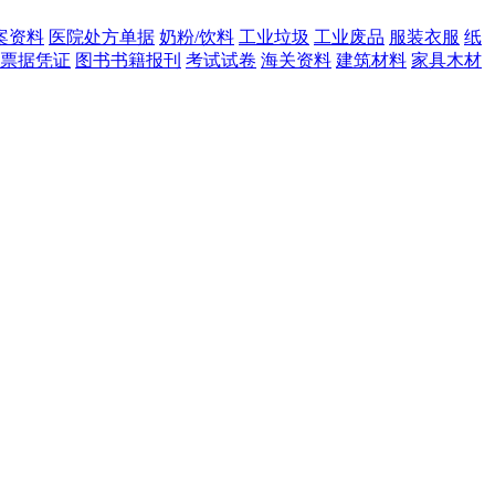
案资料
医院处方单据
奶粉/饮料
工业垃圾
工业废品
服装衣服
纸
票据凭证
图书书籍报刊
考试试卷
海关资料
建筑材料
家具木材