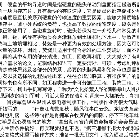
间，硬盘的平均寻道时间是指硬盘的磁头移动到盘面指定磁道所
的一块内存芯片，具有极快的存取速度，它是硬盘内部存储和外
与速度是直接关系到硬盘的传输速度的重要因素，能够大幅度地
缓存中，减小外系统的负荷，也提高了数据的传输速度，磁头是
够正常使用了，当磁盘旋转时，磁头若保持在一介绍几种常见的
，铅、镉、铬等有害物质会逐渐释放到土壤和地下水中，导致严
烧与土地填埋相比，焚烧是一种更为有效的处理方法，因为它可
大量的破坏。因此，焚烧只适用于符合标准的工业焚烧炉，而不
，再将其中有用的部分清洗、加工、回收再利用，大大减少了有
用户需求的论文，逻辑结构和语言一定要清晰、可读，考虑到评
清楚整体思路及各部分的关系，必要的头脑风暴和预评审也是需
方案以及选择的过程描述出来，往往会增加胜算，有很多客户的
同标书也有所不同，如工程类进一步可分施工工程、装饰工程、
停下来，掏出手机写写诗，自称为“文化拾荒人”的湖南梅山人肖
见到岁的肖拥军时，附近大厦的保洁刚刚背来一大捆纸壳，肖拥
” 肖拥军曾经在温州从事电雕制版工作。“制版作业有很大气味
开始写的。 “行走江湖数度秋，随风往事白云悠。东坡失意豪
文时也利落，这些诗句都是肖拥军在收废品的间隙，停下三轮车就
文学是我心灵栖息的地方。”拿出湖南省诗词协会梅麓诗会会员
家人生活条件搞好，再实现梦想也不迟。”据三湘都市报大小姐和
ist-->一、反复格式化重写操作方式：准备一批无用文件，拉入硬