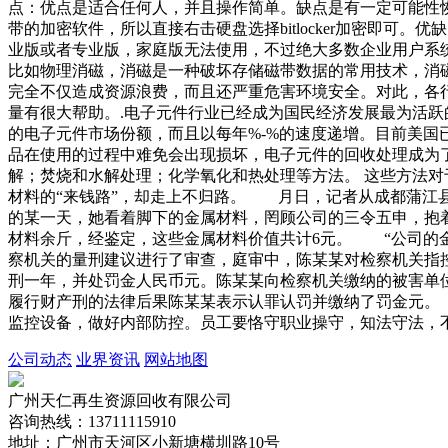
点：优点是适合任何人，并且操作简单。缺点是有一定可能性恢复出残
带的加密软件，所以直接右击硬盘选择bitlocker加密即可。优
业版或者专业版，家庭版无法使用，不过绝大多数企业用户系
比如物理消磁，消磁是一种破坏存储磁带数据的常用技术，消
完全不仅造成资源浪费，而且还严重危害环境安全。对此，各
量有很大帮助。.电子元件行业已经成为国民经济发展最为活跃
的电子元件市场份额，而且以每年%-%的速度递增。目前美国
品在使用的过程中难免会出现损坏，电子元件的回收处理成为了
解；焚烧和水解处理；化学氧化和热处理等方法。 这些方法对
材料的“来钱路”，却走上不归路。 月日，记者从成都蒲江
的某一天，她看着脚下的金属材料，罔顾公司的三令五申，抱
材料余斤，经鉴定，这些金属材料价值共计6元。 “公司的
察机关的量刑建议进行了审查，庭审中，陈某某对检察机关指
刑一年，并处罚金人民币元。陈某某向检察机关缴纳的被害单
履行财产刑的法律后果陈某某表示认罪认罚并缴纳了罚金元。
监控设备，做好内部防控。员工要恪守职业操守，知法守法，
公司动态
业界资讯
网站地图
广州天仁再生资源回收有限公司
咨询热线：13711115910
地址：广州市天河区小新塘横圳路10号