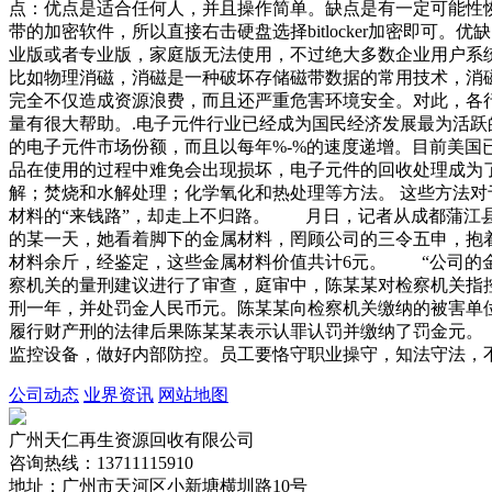
点：优点是适合任何人，并且操作简单。缺点是有一定可能性恢复出残
带的加密软件，所以直接右击硬盘选择bitlocker加密即可。优
业版或者专业版，家庭版无法使用，不过绝大多数企业用户系
比如物理消磁，消磁是一种破坏存储磁带数据的常用技术，消
完全不仅造成资源浪费，而且还严重危害环境安全。对此，各
量有很大帮助。.电子元件行业已经成为国民经济发展最为活跃
的电子元件市场份额，而且以每年%-%的速度递增。目前美国
品在使用的过程中难免会出现损坏，电子元件的回收处理成为了
解；焚烧和水解处理；化学氧化和热处理等方法。 这些方法对
材料的“来钱路”，却走上不归路。 月日，记者从成都蒲江
的某一天，她看着脚下的金属材料，罔顾公司的三令五申，抱
材料余斤，经鉴定，这些金属材料价值共计6元。 “公司的
察机关的量刑建议进行了审查，庭审中，陈某某对检察机关指
刑一年，并处罚金人民币元。陈某某向检察机关缴纳的被害单
履行财产刑的法律后果陈某某表示认罪认罚并缴纳了罚金元。
监控设备，做好内部防控。员工要恪守职业操守，知法守法，
公司动态
业界资讯
网站地图
广州天仁再生资源回收有限公司
咨询热线：13711115910
地址：广州市天河区小新塘横圳路10号