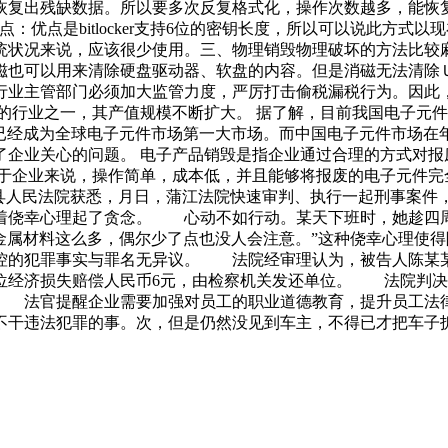
缺数据。所以要多次反复格式化，操作次数越多，能恢复出的数据越少
缺点：优点是bitlocker支持6位的密钥长度，所以可以说此方式
统状况来说，应该很少使用。三、物理销毁物理破坏的方法比较
磁也可以用来清除硬盘驱动器、软盘的内容。但是消磁无法清除
行业主管部门必须加大监管力度，严厉打击偷税漏税行为。因此
的行业之一，其产值规模不断扩大。 据了解，目前我国电子元
已经成为全球电子元件市场第一大市场。而中国电子元件市场在
企业关心的问题。 电子产品销毁是指企业通过合理的方式对报
于企业来说，操作简单，成本低，并且能够将报废的电子元件完
县人民法院获悉，月日，蒲江法院快速审判、执行一起刑事案件，
着侥幸心理起了贪念。 心动不如行动。某天下班时，她趁四周
金属材料这么多，偶尔少了点也没人会注意。”这种侥幸心理使
控的犯罪事实与罪名无异议。 法院经审理认为，被告人陈某
位经济损失赔偿人民币6元，由检察机关发还单位。 法院判决
 法官提醒企业需要加强对员工的职业道德教育，提升员工法
不干违法犯罪的事。次，但是仍然没见到车主，不得已才把车子