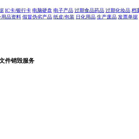
据
IC卡/银行卡
电脑硬盘
电子产品
过期食品药品
过期化妆品
档
公用品资料
假冒伪劣产品
纸皮/包装
日化用品
生产废品
发票单据
文件销毁服务