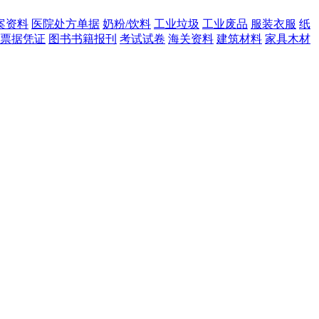
案资料
医院处方单据
奶粉/饮料
工业垃圾
工业废品
服装衣服
纸
票据凭证
图书书籍报刊
考试试卷
海关资料
建筑材料
家具木材