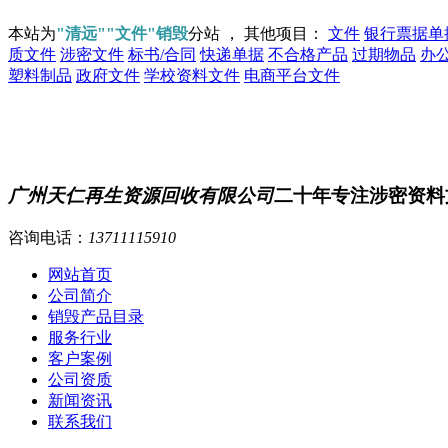
本站为
"清远""文件"销毁
分站 ， 其他项目：
文件
银行票据单
质文件
涉密文件
标书/合同
快递单据
不合格产品
过期物品
办
塑料制品
政府文件
学校资料文件
电商平台文件
广州天仁再生资源回收有限公司
二十年专注涉密资料
咨询电话：
13711115910
网站首页
公司简介
销毁产品目录
服务行业
客户案例
公司资质
新闻资讯
联系我们