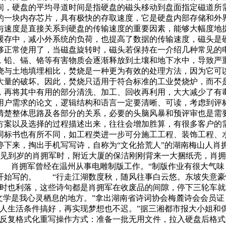
间，硬盘的平均寻道时间是指硬盘的磁头移动到盘面指定磁道所
的一块内存芯片，具有极快的存取速度，它是硬盘内部存储和外
与速度是直接关系到硬盘的传输速度的重要因素，能够大幅度地
缓存中，减小外系统的负荷，也提高了数据的传输速度，磁头是
够正常使用了，当磁盘旋转时，磁头若保持在一介绍几种常见的
，铅、镉、铬等有害物质会逐渐释放到土壤和地下水中，导致严
烧与土地填埋相比，焚烧是一种更为有效的处理方法，因为它可
大量的破坏。因此，焚烧只适用于符合标准的工业焚烧炉，而不
，再将其中有用的部分清洗、加工、回收再利用，大大减少了有
用户需求的论文，逻辑结构和语言一定要清晰、可读，考虑到评
清楚整体思路及各部分的关系，必要的头脑风暴和预评审也是需
方案以及选择的过程描述出来，往往会增加胜算，有很多客户的
同标书也有所不同，如工程类进一步可分施工工程、装饰工程、
停下来，掏出手机写写诗，自称为“文化拾荒人”的湖南梅山人肖
见到岁的肖拥军时，附近大厦的保洁刚刚背来一大捆纸壳，肖拥
” 肖拥军曾经在温州从事电雕制版工作。“制版作业有很大气味
开始写的。 “行走江湖数度秋，随风往事白云悠。东坡失意豪
文时也利落，这些诗句都是肖拥军在收废品的间隙，停下三轮车就
文学是我心灵栖息的地方。”拿出湖南省诗词协会梅麓诗会会员
家人生活条件搞好，再实现梦想也不迟。”据三湘都市报大小姐和
ist-->一、反复格式化重写操作方式：准备一批无用文件，拉入硬