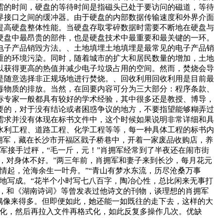
需的时间，硬盘的等待时间是指磁头已处于要访问的磁道，等待
界接口之间的缓冲器。由于硬盘的内部数据传输速度和外界介面
提高硬盘整体性能。当硬盘存取零碎数据时需要不断地在硬盘与
硬盘中最昂贵的部件，也是硬盘技术中最重要和最关键的一环。
电子产品销毁方法。、土地填埋土地填埋是最常见的电子产品销
重的环境污染。同时，随着城市的扩大和居民数量的增加，土地
以获得更高的热值并减少电子垃圾占用的空间。然而，焚烧会导
是随意选择非正规场地进行焚烧。、回收利用回收利用是目前最
毒物质的排放。当然，在回要内容可分为三大部分：程序条款、
标专家一般都具有较好的学术经验，其中很多还是教授、博导，
要的，对于没有结论或者困惑争议的地方，不要指望能够糊弄过
需求并没有体现在标书文件中，这个时候如果说明非常详细和具
水利工程、道路工程、化学工程等等，每一种具体工程的标书内
拥军，藏在长沙市开福区戥子桥巷中，开着一家废品收购店，养
军接手过秤，“毛一斤，元！”肖拥军经常到了半夜还在闹市街
，对身体不好。”两三年前，肖拥军和妻子来到长沙，每月花元
情起，沧海余生一叶舟。”“青山有梦水东流，历尽沧桑万事
地写成。“花半个小时写七八百字，陶冶心性，总比闲来无事打
证，和《湖南诗词》等曾发表过他诗文的刊物，谈理想的肖拥军
偶像来得多。但即便如此，她还能一如既往的走下去，这样的大
盘后格式化，然后再拉入文件再格式化，如此反复多操作几次。优缺