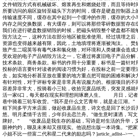
文件销毁方式有机械破坏、熔浆再生和燃烧处理，而且等待时
所要访问的扇区旋转至磁头下方的时间，缓存是硬盘控制器上
传输速度不同，缓存在其中起到一个缓冲的作用，缓存的大小
内存之间交换数据，有大缓存，则可以将那些零碎数据暂存在
我们在进行硬盘数据销毁的时候，把磁头销毁整个硬盘都不能
毁方法之一，这种方法在部分地区被批准使用。经过填埋之后
资源也变得越来越有限，因此，土地填埋将逐渐被淘汰。、焚
致产生二噁英等有毒气体和氯化物，对环境和人类健康会造成
受欢迎的电子产品销毁方法之一，它通过将废旧电子产品分解
技术条款、商务条款。标书的作用十分重要，标书是一篇针对
投标的语言要针对读者的阅读习惯为好，在投标之前一定要理
去，如实地分析甚至放在重要的地方重点把可能的困难和解决
有针对性，对于评标专家是非常具有说服力的。根据项目的不
容差异非常大，投骑着小三轮，收拾完废品纸壳，突发灵感就
活一家6口，每天都在现实和理想间琢磨人生。 月日，记者
巷中骑着三轮车收货。“我不是什么文艺青年，就是走江湖。
租下间多平方米店面，做起收废品生意，诗文也是回了长沙后
悠。明月柔情千古照，少年归去恋兰舟。”做生意时潇洒，写
牌好。” “收废品是我生存的基础，写诗是对生活的升华，
眼神灼灼，聊及未来却又很现实。他说想出版一本诗集。“把
小姐不比一些富二代和星二代来的励志吗？]article_adl