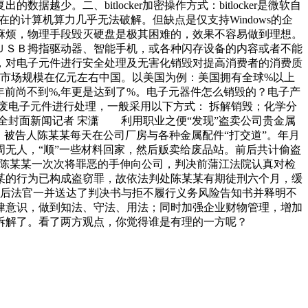
。二、bitlocker加密操作方式：bitlocker是微软自
以现在的计算机算力几乎无法破解。但缺点是仅支持Windows的企
麻烦，物理手段毁灭硬盘是极其困难的，效果不容易做到理想。
ＵＳＢ拇指驱动器、智能手机，或各种闪存设备的内容或者不能
，对电子元件进行安全处理及无害化销毁对提高消费者的消费质
件市场规模在亿元左右中国。以美国为例：美国拥有全球%以上
年前尚不到%,年更是达到了%。电子元器件怎么销毁的？电子产
废电子元件进行处理，一般采用以下方式： 拆解销毁；化学分
全封面新闻记者 宋潇 利用职业之便“发现”盗卖公司贵金属
被告人陈某某每天在公司厂房与各种金属配件“打交道”。年月
无人，“顺”一些材料回家，然后贩卖给废品站。前后共计偷盗
得陈某某一次次将罪恶的手伸向公司，判决前蒲江法院认真对检
某的行为已构成盗窃罪，故依法判处陈某某有期徒刑六个月，缓
后法官一并送达了判决书与拒不履行义务风险告知书并释明不
律意识，做到知法、守法、用法；同时加强企业财物管理，增加
拆解了。看了两方观点，你觉得谁是有理的一方呢？